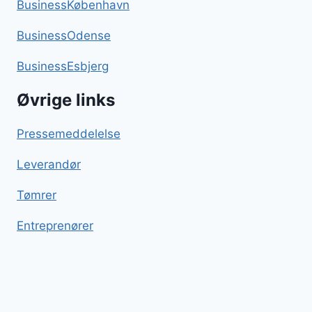
BusinessKøbenhavn
BusinessOdense
BusinessEsbjerg
Øvrige links
Pressemeddelelse
Leverandør
Tømrer
Entreprenører
Porretærte
Blog