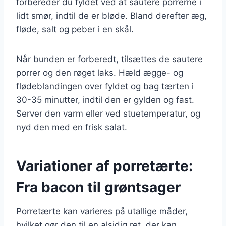
forbereder du fyldet ved at sautere porrerne i
lidt smør, indtil de er bløde. Bland derefter æg,
fløde, salt og peber i en skål.
Når bunden er forberedt, tilsættes de sautere
porrer og den røget laks. Hæld ægge- og
flødeblandingen over fyldet og bag tærten i
30-35 minutter, indtil den er gylden og fast.
Server den varm eller ved stuetemperatur, og
nyd den med en frisk salat.
Variationer af porretærte:
Fra bacon til grøntsager
Porretærte kan varieres på utallige måder,
hvilket gør den til en alsidig ret, der kan