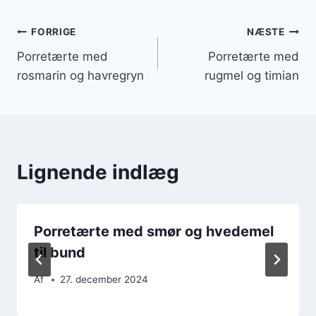
Indlægsnavigation
FORRIGE
NÆSTE
Porretærte med
Porretærte med
rosmarin og havregryn
rugmel og timian
Lignende indlæg
Porretærte med smør og hvedemel
til bund
Af
27. december 2024