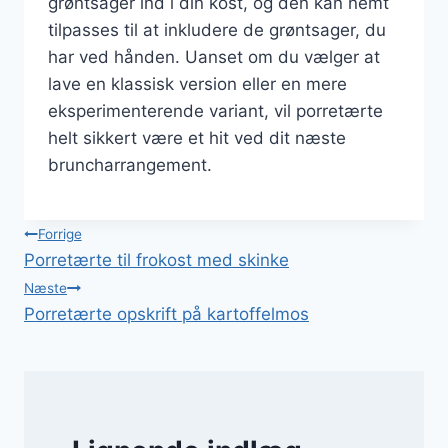
grøntsager ind i din kost, og den kan nemt
tilpasses til at inkludere de grøntsager, du
har ved hånden. Uanset om du vælger at
lave en klassisk version eller en mere
eksperimenterende variant, vil porretærte
helt sikkert være et hit ved dit næste
bruncharrangement.
Indlægsnavigation
Forrige
Porretærte til frokost med skinke
Næste
Porretærte opskrift på kartoffelmos