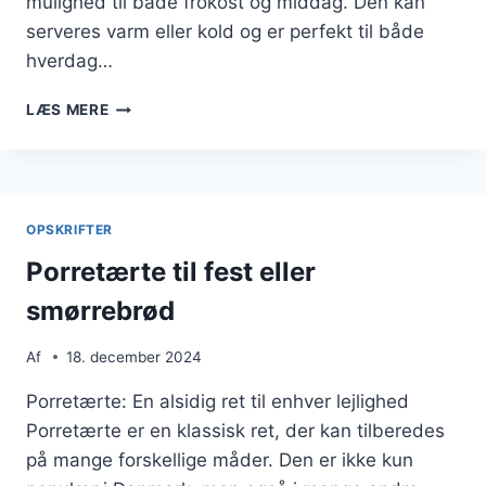
mulighed til både frokost og middag. Den kan
serveres varm eller kold og er perfekt til både
hverdag…
PORRETÆRTE
LÆS MERE
MED
MUSKAT
OG
SENNEP
OPSKRIFTER
Porretærte til fest eller
smørrebrød
Af
18. december 2024
Porretærte: En alsidig ret til enhver lejlighed
Porretærte er en klassisk ret, der kan tilberedes
på mange forskellige måder. Den er ikke kun