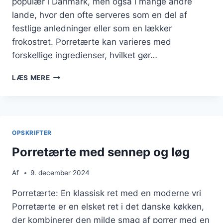
populær i Danmark, men også i mange andre
lande, hvor den ofte serveres som en del af
festlige anledninger eller som en lækker
frokostret. Porretærte kan varieres med
forskellige ingredienser, hvilket gør…
PORRETÆRTE
LÆS MERE
TIL
FEST
ELLER
SMØRREBRØD
OPSKRIFTER
Porretærte med sennep og løg
Af
9. december 2024
Porretærte: En klassisk ret med en moderne vri
Porretærte er en elsket ret i det danske køkken,
der kombinerer den milde smag af porrer med en