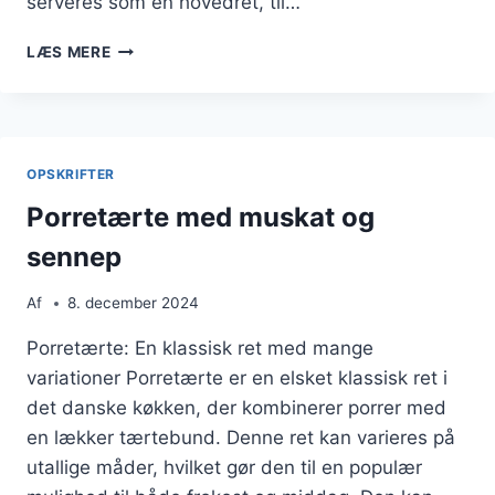
serveres som en hovedret, til…
PORRETÆRTE
LÆS MERE
MED
LØG:
SØDME
OG
DYBDE
OPSKRIFTER
I
SMAGEN
Porretærte med muskat og
sennep
Af
8. december 2024
Porretærte: En klassisk ret med mange
variationer Porretærte er en elsket klassisk ret i
det danske køkken, der kombinerer porrer med
en lækker tærtebund. Denne ret kan varieres på
utallige måder, hvilket gør den til en populær