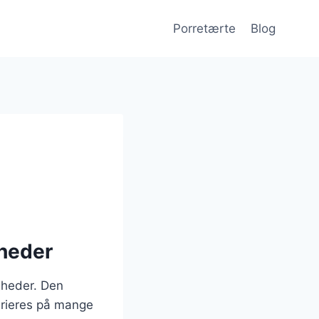
Porretærte
Blog
gheder
igheder. Den
arieres på mange