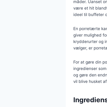
måder. Uanset om 
være et hit bland
ideel til buffeter
En porretærte kan
giver mulighed fo
krydderurter og i
vælger, er porret
For at gøre din po
ingredienser som l
og gøre den endn
vil blive husket af
Ingrediens