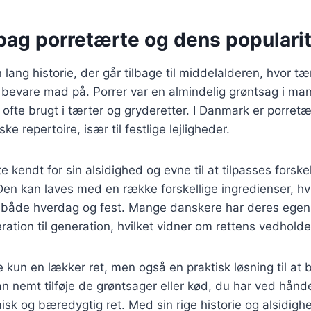
bag porretærte og dens populari
lang historie, der går tilbage til middelalderen, hvor tæ
bevare mad på. Porrer var en almindelig grøntsag i m
 ofte brugt i tærter og gryderetter. I Danmark er porretæ
ske repertoire, især til festlige lejligheder.
e kendt for sin alsidighed og evne til at tilpasses forskel
en kan laves med en række forskellige ingredienser, hvil
il både hverdag og fest. Mange danskere har deres egen
eration til generation, hvilket vidner om rettens vedhold
e kun en lækker ret, men også en praktisk løsning til at b
n nemt tilføje de grøntsager eller kød, du har ved hånde
isk og bæredygtig ret. Med sin rige historie og alsidigh