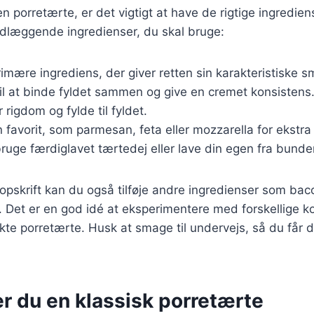
n porretærte, er det vigtigt at have de rigtige ingredien
ndlæggende ingredienser, du skal bruge:
rimære ingrediens, der giver retten sin karakteristiske s
til at binde fyldet sammen og give en cremet konsistens
er rigdom og fylde til fyldet.
n favorit, som parmesan, feta eller mozzarella for ekstr
bruge færdiglavet tærtedej eller lave din egen fra bunde
opskrift kan du også tilføje andre ingredienser som bac
r. Det er en god idé at eksperimentere med forskellige k
ekte porretærte. Husk at smage til undervejs, så du får 
.
r du en klassisk porretærte