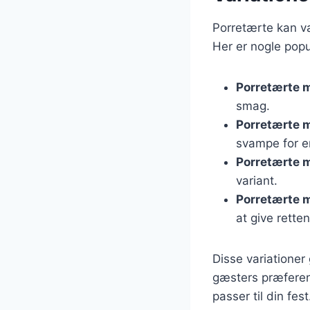
Porretærte kan v
Her er nogle popu
Porretærte 
smag.
Porretærte 
svampe for e
Porretærte 
variant.
Porretærte 
at give retten 
Disse variationer 
gæsters præferenc
passer til din fest