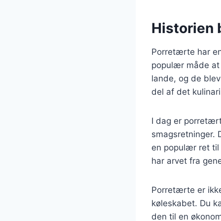
Historien 
Porretærte har en 
populær måde at 
lande, og de blev
del af det kulinari
I dag er porretært
smagsretninger. D
en populær ret t
har arvet fra gen
Porretærte er ikk
køleskabet. Du ka
den til en økonom