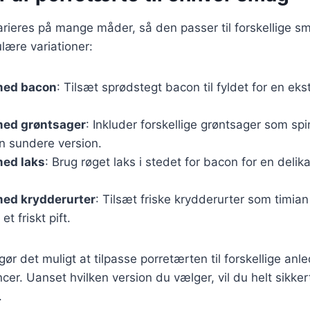
arieres på mange måder, så den passer til forskellige 
lære variationer:
med bacon
: Tilsæt sprødstegt bacon til fyldet for en eks
med grøntsager
: Inkluder forskellige grøntsager som spi
n sundere version.
med laks
: Brug røget laks i stedet for bacon for en delika
med krydderurter
: Tilsæt friske krydderurter som timian 
et friskt pift.
gør det muligt at tilpasse porretærten til forskellige anl
er. Uanset hvilken version du vælger, vil du helt sikker
.