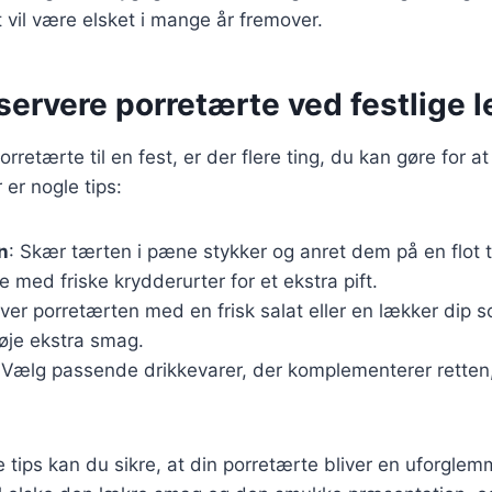
t vil være elsket i mange år fremover.
t servere porretærte ved festlige l
rretærte til en fest, er der flere ting, du kan gøre for a
er nogle tips:
n
: Skær tærten i pæne stykker og anret dem på en flot t
 med friske krydderurter for et ekstra pift.
rver porretærten med en frisk salat eller en lækker dip so
ilføje ekstra smag.
 Vælg passende drikkevarer, der komplementerer retten
.
 tips kan du sikre, at din porretærte bliver en uforglemm