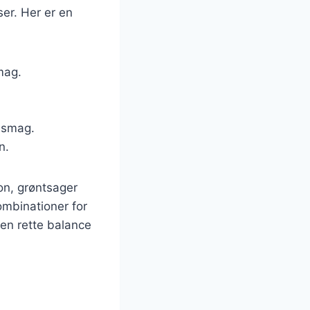
ser. Her er en
mag.
.
a smag.
n.
on, grøntsager
ombinationer for
den rette balance