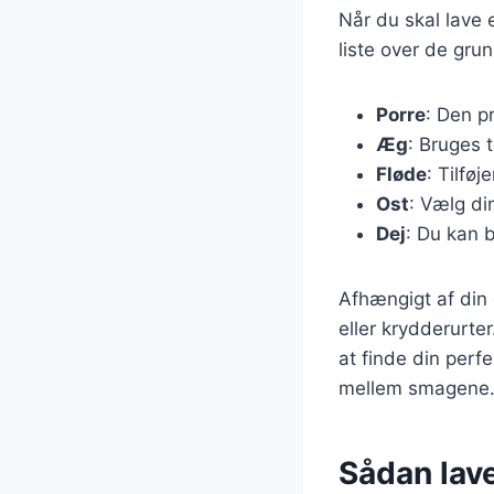
Når du skal lave e
liste over de gru
Porre
: Den p
Æg
: Bruges 
Fløde
: Tilføj
Ost
: Vælg di
Dej
: Du kan 
Afhængigt af din 
eller krydderurte
at finde din perf
mellem smagene
Sådan lave