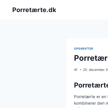
Fortsæt
Porretærte.dk
til
indhold
OPSKRIFTER
Porretært
Af
20. december 
Porretærte:
Porretærte er en l
kombinerer den m