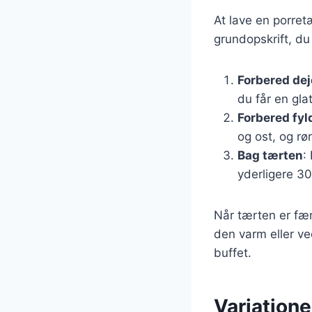
At lave en porretæ
grundopskrift, du
Forbered de
du får en gla
Forbered fyl
og ost, og rø
Bag tærten
:
yderligere 30
Når tærten er fær
den varm eller ve
buffet.
Variatione