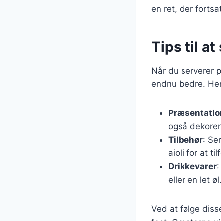
en ret, der fortsa
Tips til a
Når du serverer po
endnu bedre. Her 
Præsentatio
også dekorere
Tilbehør
: Se
aioli for at t
Drikkevarer
:
eller en let øl
Ved at følge disse