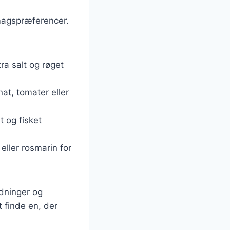
smagspræferencer.
tra salt og røget
nat, tomater eller
t og fisket
eller rosmarin for
edninger og
t finde en, der