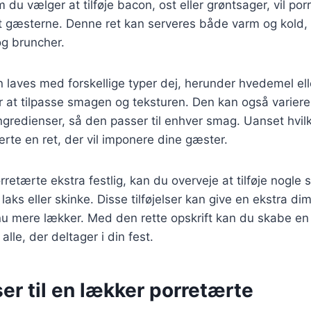
du vælger at tilføje bacon, ost eller grøntsager, vil por
t gæsterne. Denne ret kan serveres både varm og kold, 
 og bruncher.
 laves med forskellige typer dej, herunder hvedemel elle
r at tilpasse smagen og teksturen. Den kan også variere
ngredienser, så den passer til enhver smag. Uanset hvil
ærte en ret, der vil imponere dine gæster.
rretærte ekstra festlig, kan du overveje at tilføje nogle s
aks eller skinke. Disse tilføjelser kan give en ekstra dim
u mere lækker. Med den rette opskrift kan du skabe en 
 alle, der deltager i din fest.
er til en lækker porretærte