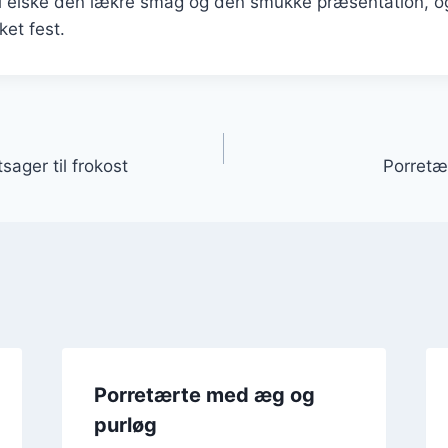
il elske den lækre smag og den smukke præsentation, og
ket fest.
gation
ager til frokost
Porretæ
Porretærte med æg og
purløg