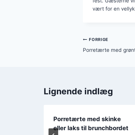
fest. Gæsterne v
vært for en vellyk
Indlægsnavi
FORRIGE
Porretærte med grønts
Lignende indlæg
Porretærte med skinke
e til
eller laks til brunchbordet