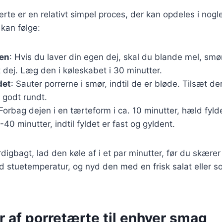
rte er en relativt simpel proces, der kan opdeles i nogle
 kan følge:
jen
: Hvis du laver din egen dej, skal du blande mel, smør
t dej. Læg den i køleskabet i 30 minutter.
det
: Sauter porrerne i smør, indtil de er bløde. Tilsæt de
r godt rundt.
 Forbag dejen i en tærteform i ca. 10 minutter, hæld fylde
-40 minutter, indtil fyldet er fast og gyldent.
digbagt, lad den køle af i et par minutter, før du skære
d stuetemperatur, og nyd den med en frisk salat eller s
r af porretærte til enhver smag