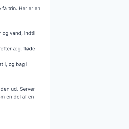
 få trin. Her er en
 og vand, indtil
refter æg, fløde
t i, og bag i
r den ud. Server
om en del af en