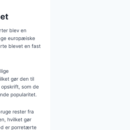
tet
rter blev en
ange europæiske
rte blevet en fast
lige
ket gør den til
 opskrift, som de
ende popularitet.
ruge rester fra
n, hvilket gør
ed er porretærte