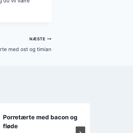
 du vil være
NÆSTE
rte med ost og timian
Porretærte med bacon og
Porretæ
fløde
grønkål