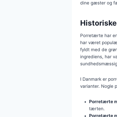
dine gæster og fa
Historiske
Porretærte har en
har været populær
fyldt med de grøn
ingrediens, har v
sundhedsmæssige
I Danmark er porr
varianter. Nogle 
Porretærte 
tærten.
Porretærte m