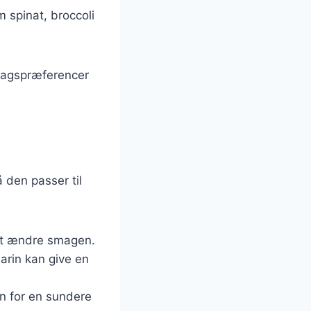
m spinat, broccoli
 smagspræferencer
 den passer til
r at ændre smagen.
arin kan give en
n for en sundere