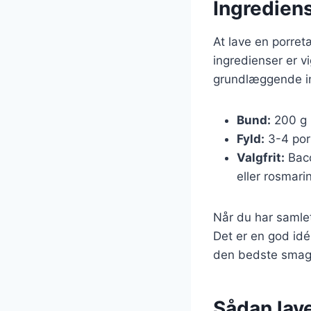
Ingrediens
At lave en porret
ingredienser er v
grundlæggende in
Bund:
200 g h
Fyld:
3-4 porr
Valgfrit:
Baco
eller rosmarin
Når du har samlet
Det er en god idé 
den bedste smag
Sådan lave