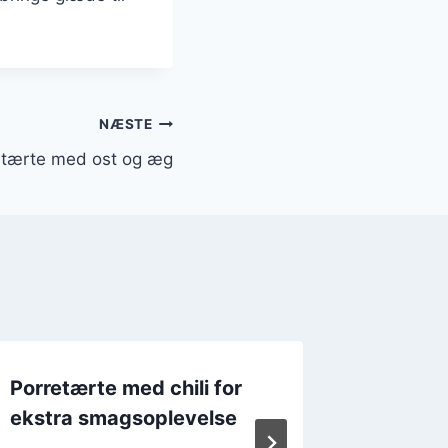
NÆSTE
etærte med ost og æg
Porretærte med chili for
Porretæ
ekstra smagsoplevelse
peberf