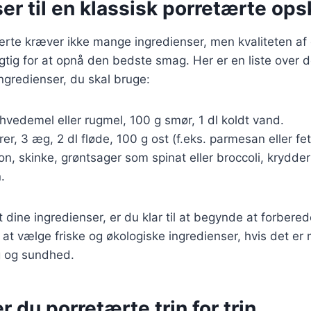
er til en klassisk porretærte opsk
ærte kræver ikke mange ingredienser, men kvaliteten af
igtig for at opnå den bedste smag. Her er en liste over 
gredienser, du skal bruge:
vedemel eller rugmel, 100 g smør, 1 dl koldt vand.
er, 3 æg, 2 dl fløde, 100 g ost (f.eks. parmesan eller fet
n, skinke, grøntsager som spinat eller broccoli, krydde
.
 dine ingredienser, er du klar til at begynde at forbered
at vælge friske og økologiske ingredienser, hvis det er mu
 og sundhed.
r du porretærte trin for trin