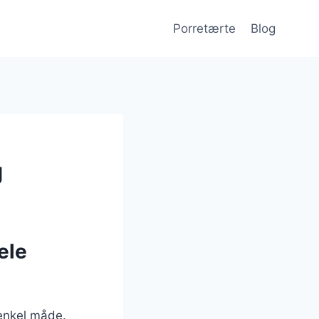
Porretærte
Blog
g
ele
 enkel måde.