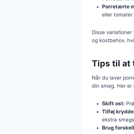
Porretærte 
eller tomater
Disse variationer
og kostbehov, hvil
Tips til a
Når du laver porr
din smag. Her er 
Skift ost:
Prø
Tilføj krydde
ekstra smags
Brug forskel