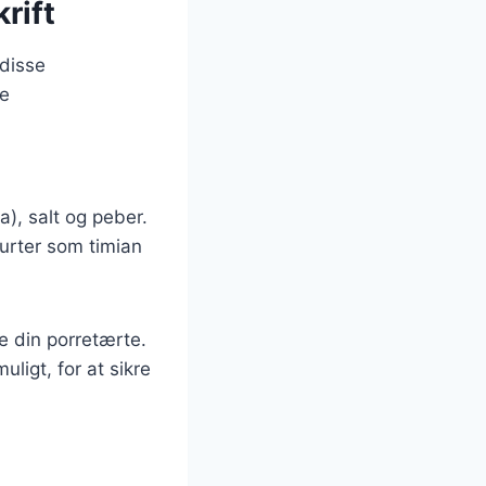
rift
 disse
de
a), salt og peber.
rurter som timian
e din porretærte.
ligt, for at sikre