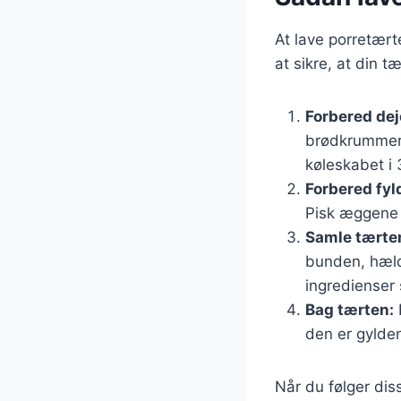
At lave porretært
at sikre, at din tæ
Forbered dej
brødkrummer. 
køleskabet i 
Forbered fyl
Pisk æggene 
Samle tærte
bunden, hæld
ingredienser 
Bag tærten:
F
den er gylden
Når du følger dis