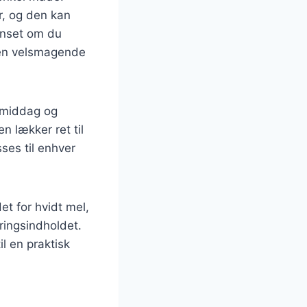
r, og den kan
Uanset om du
e en velsmagende
e middag og
 lækker ret til
sses til enhver
et for hvidt mel,
ringsindholdet.
l en praktisk