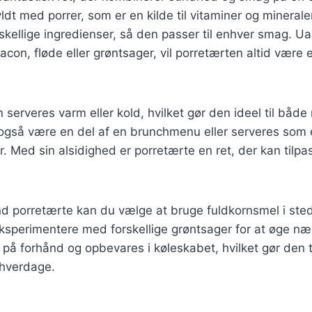
ldt med porrer, som er en kilde til vitaminer og minerale
skellige ingredienser, så den passer til enhver smag. 
 bacon, fløde eller grøntsager, vil porretærten altid vær
 serveres varm eller kold, hvilket gør den ideel til båd
også være en del af en brunchmenu eller serveres som en
er. Med sin alsidighed er porretærte en ret, der kan tilpa
nd porretærte kan du vælge at bruge fuldkornsmel i sted
ksperimentere med forskellige grøntsager for at øge næ
på forhånd og opbevares i køleskabet, hvilket gør den ti
e hverdage.