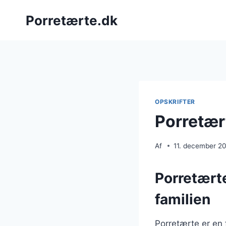
Fortsæt
Porretærte.dk
til
indhold
OPSKRIFTER
Porretært
Af
11. december 2
Porretærte
familien
Porretærte er en