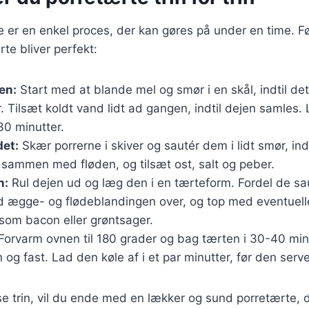
e er en enkel proces, der kan gøres på under en time. Føl
rte bliver perfekt:
en:
Start med at blande mel og smør i en skål, indtil det
Tilsæt koldt vand lidt ad gangen, indtil dejen samles.
30 minutter.
det:
Skær porrerne i skiver og sautér dem i lidt smør, ind
sammen med fløden, og tilsæt ost, salt og peber.
n:
Rul dejen ud og læg den i en tærteform. Fordel de sau
 ægge- og flødeblandingen over, og top med eventuell
som bacon eller grøntsager.
orvarm ovnen til 180 grader og bag tærten i 30-40 minutt
 og fast. Lad den køle af i et par minutter, før den serv
se trin, vil du ende med en lækker og sund porretærte, d