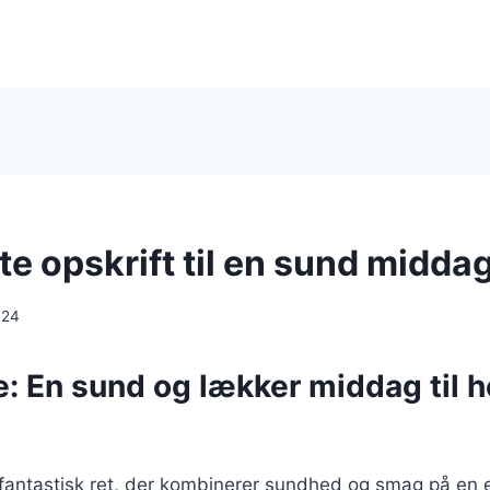
e opskrift til en sund midda
024
: En sund og lækker middag til h
 fantastisk ret, der kombinerer sundhed og smag på en