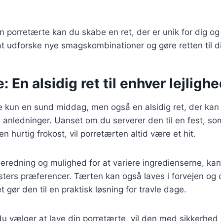
in porretærte kan du skabe en ret, der er unik for dig o
t udforske nye smagskombinationer og gøre retten til d
: En alsidig ret til enhver lejligh
e kun en sund middag, men også en alsidig ret, der kan t
 anledninger. Uanset om du serverer den til en fest, so
n hurtig frokost, vil porretærten altid være et hit.
beredning og mulighed for at variere ingredienserne, ka
æsters præferencer. Tærten kan også laves i forvejen og
t gør den til en praktisk løsning for travle dage.
 vælger at lave din porretærte, vil den med sikkerhed 