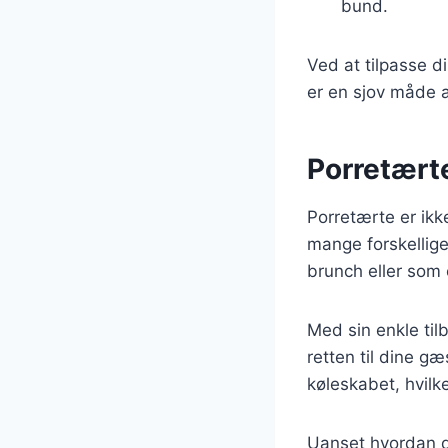
bund.
Ved at tilpasse d
er en sjov måde a
Porretærte
Porretærte er ikk
mange forskellige
brunch eller som e
Med sin enkle til
retten til dine g
køleskabet, hvilke
Uanset hvordan du