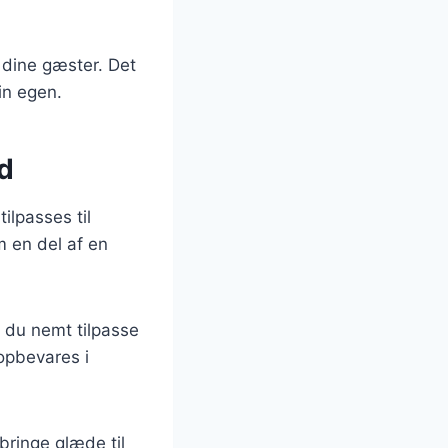
g dine gæster. Det
in egen.
ed
ilpasses til
m en del af en
n du nemt tilpasse
 opbevares i
bringe glæde til