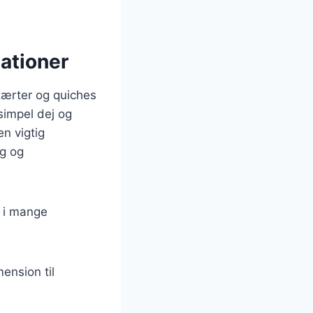
ationer
tærter og quiches
simpel dej og
n vigtig
ag og
s i mange
ension til