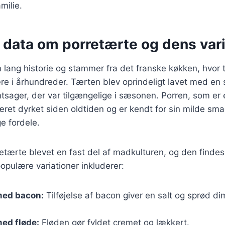
milie.
 data om porretærte og dens vari
 lang historie og stammer fra det franske køkken, hvor 
e i århundreder. Tærten blev oprindeligt lavet med en 
tsager, der var tilgængelige i sæsonen. Porren, som er e
æret dyrket siden oldtiden og er kendt for sin milde sm
 fordele.
etærte blevet en fast del af madkulturen, og den finde
populære variationer inkluderer:
med bacon:
Tilføjelse af bacon giver en salt og sprød dim
ed fløde:
Fløden gør fyldet cremet og lækkert.