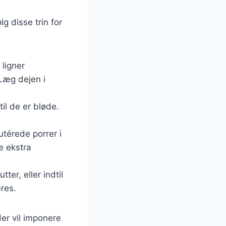
g disse trin for
 ligner
 Læg dejen i
til de er bløde.
térede porrer i
e ekstra
er, eller indtil
eres.
er vil imponere