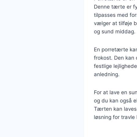
Denne tærte er fy
tilpasses med for
vælger at tilføje
og sund middag.
En porretærte kan
frokost. Den kan 
festlige lejlighed
anledning.
For at lave en su
og du kan også e
Tærten kan laves 
løsning for travl