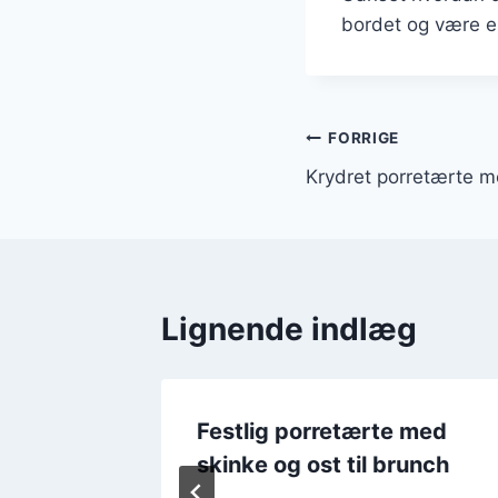
bordet og være en
Indlægsnavi
FORRIGE
Krydret porretærte m
Lignende indlæg
Festlig porretærte med
inke og
skinke og ost til brunch