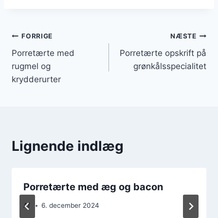
Indlægsnavigation
FORRIGE
NÆSTE
Porretærte med
Porretærte opskrift på
rugmel og
grønkålsspecialitet
krydderurter
Lignende indlæg
Porretærte med æg og bacon
Af
6. december 2024