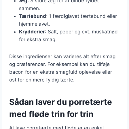
Æg
: 3 store æg for at binde fyldet
sammen.
Tærtebund
: 1 færdiglavet tærtebund eller
hjemmelavet.
Krydderier
: Salt, peber og evt. muskatnød
for ekstra smag.
Disse ingredienser kan varieres alt efter smag
og præferencer. For eksempel kan du tilføje
bacon for en ekstra smagfuld oplevelse eller
ost for en mere fyldig tærte.
Sådan laver du porretærte
med fløde trin for trin
At lave porretærte med fløde er en enkel