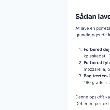
Sådan lav
At lave en porret
grundlæggende ing
Forbered de
køleskabet i 
Forbered fyl
mozzarella, o
Bag tærten
:
180 grader i 
Denne opskrift ka
Det er en perfekt