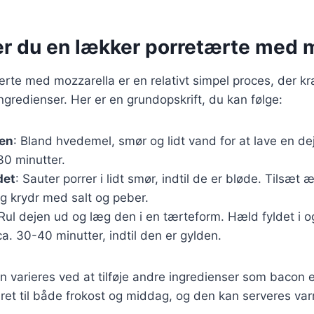
er du en lækker porretærte med 
ærte med mozzarella er en relativt simpel proces, der k
redienser. Her er en grundopskrift, du kan følge:
jen
: Bland hvedemel, smør og lidt vand for at lave en dej
30 minutter.
det
: Sauter porrer i lidt smør, indtil de er bløde. Tilsæt 
g krydr med salt og peber.
 Rul dejen ud og læg den i en tærteform. Hæld fyldet i 
ca. 30-40 minutter, indtil den er gylden.
n varieres ved at tilføje andre ingredienser som bacon e
 ret til både frokost og middag, og den kan serveres varm