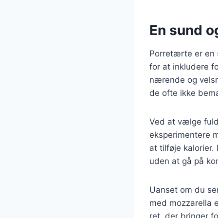
En sund og
Porretærte er en 
for at inkludere 
nærende og velsma
de ofte ikke bem
Ved at vælge ful
eksperimentere me
at tilføje kalorie
uden at gå på k
Uanset om du serv
med mozzarella el
ret, der bringer