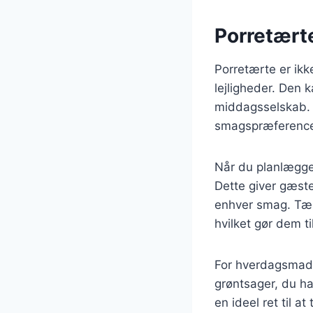
Porretærte
Porretærte er ikk
lejligheder. Den 
middagsselskab. M
smagspræference
Når du planlægger
Dette giver gæste
enhver smag. Tær
hvilket gør dem til
For hverdagsmad e
grøntsager, du ha
en ideel ret til 