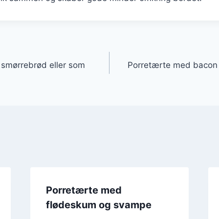
gation
l smørrebrød eller som
Porretærte med bacon 
Porretærte med
flødeskum og svampe