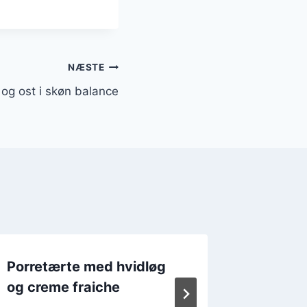
NÆSTE
og ost i skøn balance
Porretærte med hvidløg
Porret
og creme fraiche
krydde