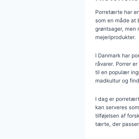
Porretærte har en 
som en måde at b
grøntsager, men 
mejeriprodukter.
I Danmark har po
råvarer. Porrer e
til en populær in
madkultur og find
I dag er porretær
kan serveres som 
tilføjelsen af fo
tærte, der passer