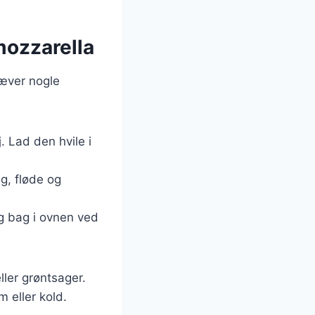
mozzarella
ræver nogle
. Lad den hvile i
æg, fløde og
og bag i ovnen ved
ller grøntsager.
 eller kold.