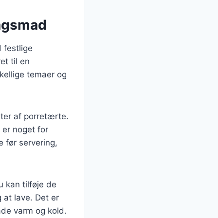
rdagsmad
 festlige
t til en
skellige temaer og
ter af porretærte.
 er noget for
 før servering,
 kan tilføje de
at lave. Det er
åde varm og kold.