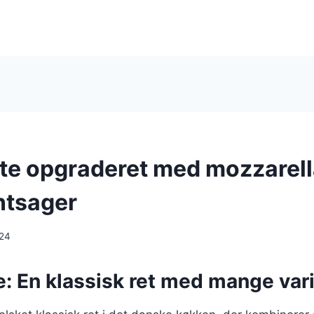
te opgraderet med mozzarella
ntsager
024
: En klassisk ret med mange vari