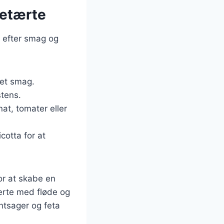
retærte
s efter smag og
get smag.
stens.
nat, tomater eller
cotta for at
or at skabe en
ærte med fløde og
ntsager og feta