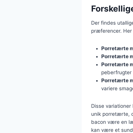
Forskellig
Der findes utalli
præferencer. Her 
Porretærte 
Porretærte 
Porretærte 
peberfrugter 
Porretærte 
variere smag
Disse variationer
unik porretærte, 
bacon være en læ
kan være et sunde