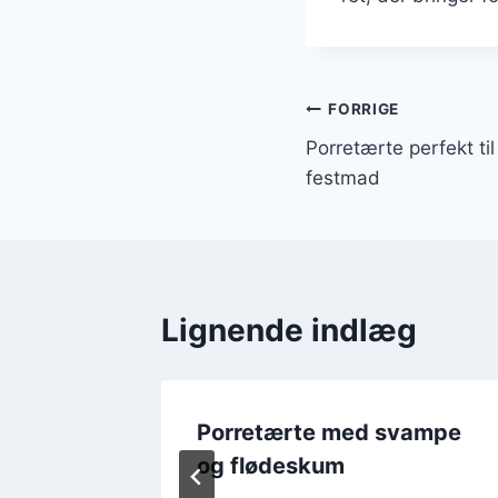
Indlægsnavi
FORRIGE
Porretærte perfekt ti
festmad
Lignende indlæg
ta og
Porretærte med svampe
og flødeskum