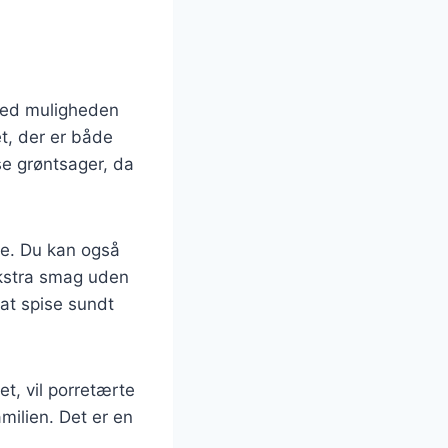
 Med muligheden
et, der er både
se grøntsager, da
re. Du kan også
ekstra smag uden
r at spise sundt
t, vil porretærte
milien. Det er en