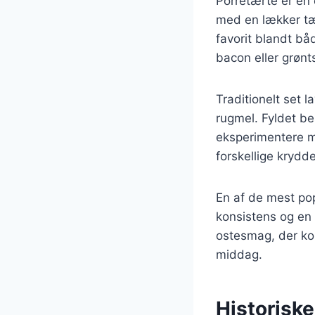
Porretærte er en 
med en lækker tær
favorit blandt bå
bacon eller grønt
Traditionelt set 
rugmel. Fyldet be
eksperimentere me
forskellige krydde
En af de mest pop
konsistens og en 
ostesmag, der kom
middag.
Historiske