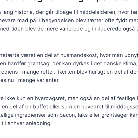
lang historie, der går tilbage til middelalderen, hvor tæ
evare mad på. I begyndelsen blev tærter ofte fyldt me
med tiden blev de mere varierede og inkluderede også
rretærte været en del af husmandskost, hvor man udnyt
r en hårdfør grøntsag, der kan dyrkes i det danske klima,
grediens i mange retter. Tærten blev hurtigt en del af d
es nu i mange varianter.
te ikke kun en hverdagsret, men også en del af festlige 
en del af en buffet eller som en hovedret til middagss
rskellige ingredienser som bacon, laks eller grøntsager 
 til enhver anledning.