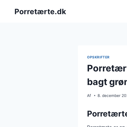
Fortsæt
Porretærte.dk
til
indhold
OPSKRIFTER
Porretær
bagt grø
Af
8. december 2
Porretærte