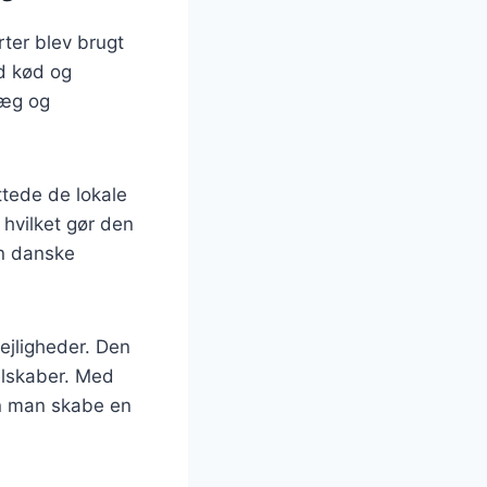
rter blev brugt
d kød og
 æg og
tede de lokale
 hvilket gør den
en danske
lejligheder. Den
elskaber. Med
kan man skabe en