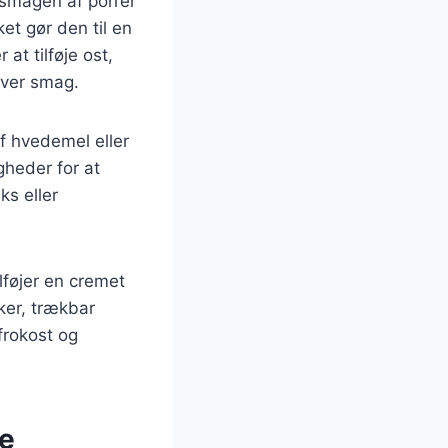
 smagen af porrer
et gør den til en
t tilføje ost,
hver smag.
f hvedemel eller
gheder for at
ks eller
lføjer en cremet
ker, trækbar
frokost og
te