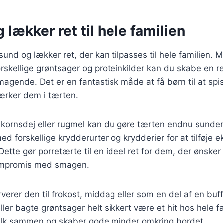
 lækker ret til hele familien
sund og lækker ret, der kan tilpasses til hele familien.
forskellige grøntsager og proteinkilder kan du skabe en r
gende. Det er en fantastisk måde at få børn til at spi
ærker dem i tærten.
dkornsdej eller rugmel kan du gøre tærten endnu sunde
d forskellige krydderurter og krydderier for at tilføje 
r. Dette gør porretærte til en ideel ret for dem, der ønske
ompromis med smagen.
erer den til frokost, middag eller som en del af en buffe
ler bagte grøntsager helt sikkert være et hit hos hele fa
 folk sammen og skaber gode minder omkring bordet.