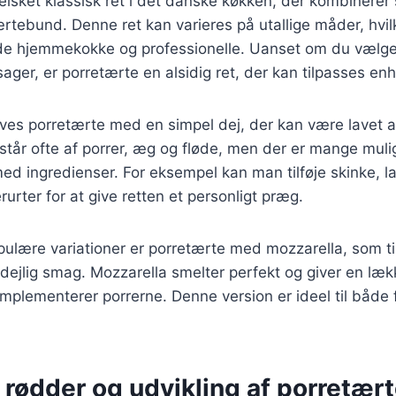
elsket klassisk ret i det danske køkken, der kombinerer
tebund. Denne ret kan varieres på utallige måder, hvilk
de hjemmekokke og professionelle. Uanset om du vælger a
sager, er porretærte en alsidig ret, der kan tilpasses en
laves porretærte med en simpel dej, der kan være lavet a
står ofte af porrer, æg og fløde, men der er mange muli
d ingredienser. For eksempel kan man tilføje skinke, la
rurter for at give retten et personligt præg.
ulære variationer er porretærte med mozzarella, som ti
dejlig smag. Mozzarella smelter perfekt og giver en læk
plementerer porrerne. Denne version er ideel til både 
 rødder og udvikling af porretær