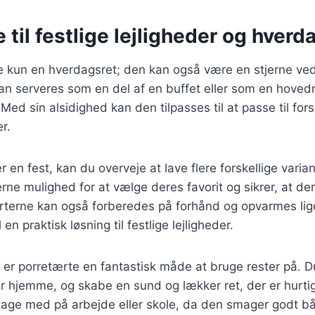
 til festlige lejligheder og hve
e kun en hverdagsret; den kan også være en stjerne ved
kan serveres som en del af en buffet eller som en hovedre
ed sin alsidighed kan den tilpasses til at passe til for
r.
 en fest, kan du overveje at lave flere forskellige varian
rne mulighed for at vælge deres favorit og sikrer, at der
terne kan også forberedes på forhånd og opvarmes lige
 en praktisk løsning til festlige lejligheder.
r porretærte en fantastisk måde at bruge rester på. Du
r hjemme, og skabe en sund og lækker ret, der er hurtig 
at tage med på arbejde eller skole, da den smager godt b