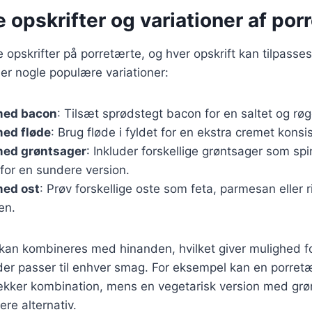
e opskrifter og variationer af por
ge opskrifter på porretærte, og hver opskrift kan tilpasse
er nogle populære variationer:
med bacon
: Tilsæt sprødstegt bacon for en saltet og rø
med fløde
: Brug fløde i fyldet for en ekstra cremet konsi
med grøntsager
: Inkluder forskellige grøntsager som spi
for en sundere version.
med ost
: Prøv forskellige oste som feta, parmesan eller ri
en.
 kan kombineres med hinanden, hvilket giver mulighed f
der passer til enhver smag. For eksempel kan en porret
kker kombination, mens en vegetarisk version med grø
re alternativ.