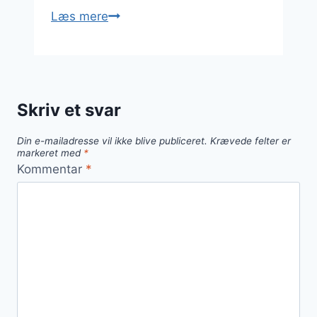
Porretærte
Læs mere
med
æg,
fløde
og
Skriv et svar
bacon
Din e-mailadresse vil ikke blive publiceret.
Krævede felter er
markeret med
*
Kommentar
*