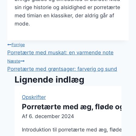
sin rige historie og alsidighed er porretærte
med timian en klassiker, der aldrig går af
mode.
Indlægsnavigation
Forrige
Porretærte med muskat: en varmende note
Næste
Porretærte med grøntsager: farverig og sund
Lignende indlæg
Opskrifter
Porretærte med æg, fløde og b
Af
6. december 2024
Introduktion til porretærte med æg, fløde og 