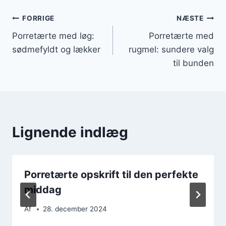
Indlægsnavigation
FORRIGE
NÆSTE
Porretærte med løg:
Porretærte med
sødmefyldt og lækker
rugmel: sundere valg
til bunden
Lignende indlæg
Porretærte opskrift til den perfekte
middag
Af
28. december 2024