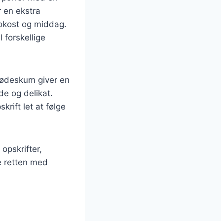
 en ekstra
frokost og middag.
 forskellige
lødeskum giver en
de og delikat.
rift let at følge
 opskrifter,
se retten med