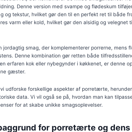
ldning. Denne version med svampe og flødeskum tilføjer
 og tekstur, hvilket gør den til en perfekt ret til både 
s varm eller kold, hvilket gør den alsidig og velegnet til
en jordagtig smag, der komplementerer porrerne, mens f
istens. Denne kombination gør retten både tilfredsstillen
n erfaren kok eller nybegynder i køkkenet, er denne opsk
ine gæster.
l vi udforske forskellige aspekter af porretærte, herunder
storiske data. Vi vil også se på, hvordan man kan tilpas
dienser for at skabe unikke smagsoplevelser.
 baggrund for porretærte og dens