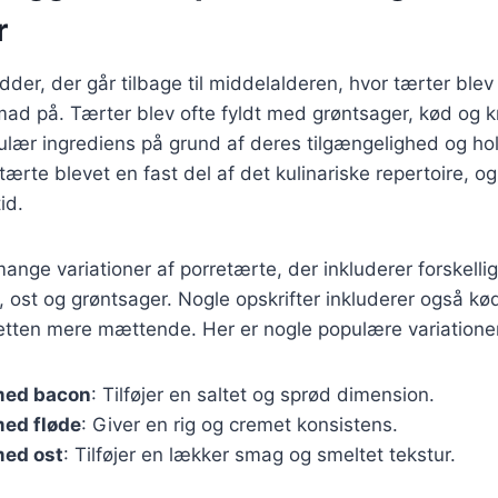
r
dder, der går tilbage til middelalderen, hvor tærter ble
ad på. Tærter blev ofte fyldt med grøntsager, kød og k
ulær ingrediens på grund af deres tilgængelighed og ho
ærte blevet en fast del af det kulinariske repertoire, og
id.
mange variationer af porretærte, der inkluderer forskelli
 ost og grøntsager. Nogle opskrifter inkluderer også kød
 retten mere mættende. Her er nogle populære variatione
med bacon
: Tilføjer en saltet og sprød dimension.
med fløde
: Giver en rig og cremet konsistens.
med ost
: Tilføjer en lækker smag og smeltet tekstur.