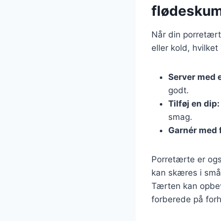
flødesku
Når din porretært
eller kold, hvilke
Server med e
godt.
Tilføj en dip:
smag.
Garnér med f
Porretærte er ogs
kan skæres i små 
Tærten kan opbevar
forberede på for