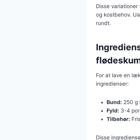
Disse variationer
og kostbehov. Uan
rundt.
Ingredien
flødesku
For at lave en l
ingredienser:
Bund:
250 g 
Fyld:
3-4 porr
Tilbehør:
Fris
Disse ingrediense