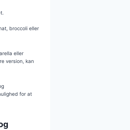
t.
at, broccoli eller
ella eller
re version, kan
og
ulighed for at
 og