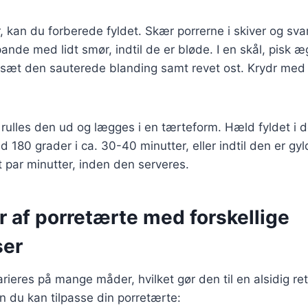
, kan du forberede fyldet. Skær porrerne i skiver og sva
ande med lidt smør, indtil de er bløde. I en skål, pis
lsæt den sauterede blanding samt revet ost. Krydr med 
, rulles den ud og lægges i en tærteform. Hæld fyldet i 
d 180 grader i ca. 30-40 minutter, eller indtil den er gy
et par minutter, inden den serveres.
r af porretærte med forskellige
ser
rieres på mange måder, hvilket gør den til en alsidig ret
an du kan tilpasse din porretærte: