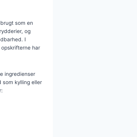
v brugt som en
rydderier, og
ldbarhed. I
 opskrifterne har
ge ingredienser
 som kylling eller
r: