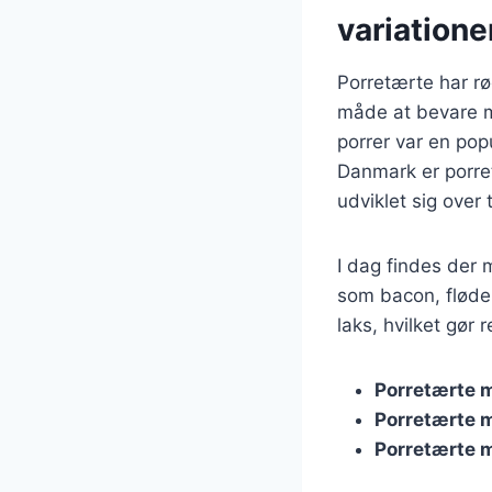
variatione
Porretærte har rø
måde at bevare m
porrer var en pop
Danmark er porret
udviklet sig over t
I dag findes der 
som bacon, fløde,
laks, hvilket gør
Porretærte 
Porretærte 
Porretærte 