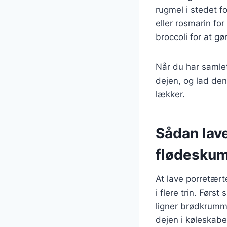
rugmel i stedet f
eller rosmarin fo
broccoli for at g
Når du har samlet
dejen, og lad den
lækker.
Sådan lav
flødesku
At lave porretær
i flere trin. Førs
ligner brødkrumme
dejen i køleskabe