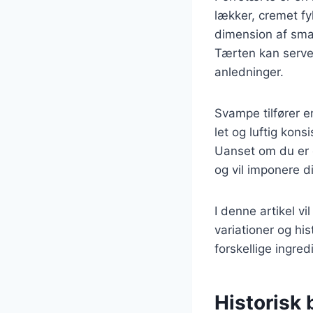
lækker, cremet fy
dimension af smag
Tærten kan servere
anledninger.
Svampe tilfører 
let og luftig kons
Uanset om du er e
og vil imponere d
I denne artikel vi
variationer og hi
forskellige ingre
Historisk