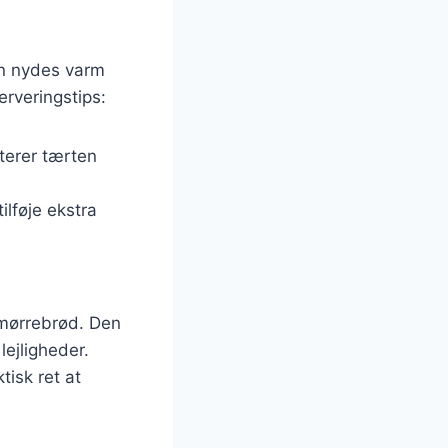
kan nydes varm
erveringstips:
terer tærten
ilføje ekstra
smørrebrød. Den
ejligheder.
tisk ret at