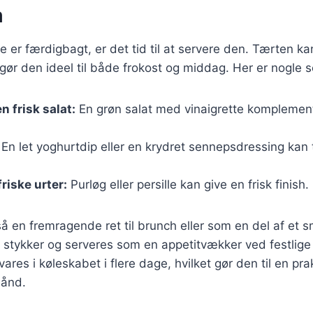
m
e er færdigbagt, er det tid til at servere den. Tærten 
t gør den ideel til både frokost og middag. Her er nogle s
n frisk salat:
En grøn salat med vinaigrette komplemen
En let yoghurtdip eller en krydret sennepsdressing kan t
riske urter:
Purløg eller persille kan give en frisk finish.
å en fremragende ret til brunch eller som en del af et 
stykker og serveres som en appetitvækker ved festlige l
es i køleskabet i flere dage, hvilket gør den til en prak
hånd.