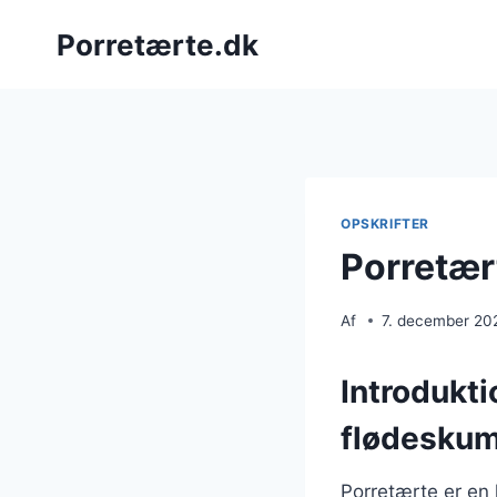
Fortsæt
Porretærte.dk
til
indhold
OPSKRIFTER
Porretær
Af
7. december 20
Introdukt
flødesku
Porretærte er en