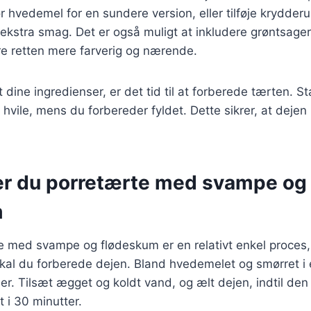
or hvedemel for en sundere version, eller tilføje krydder
r ekstra smag. Det er også muligt at inkludere grøntsager
øre retten mere farverig og nærende.
 dine ingredienser, er det tid til at forberede tærten. S
 hvile, mens du forbereder fyldet. Dette sikrer, at dejen
er du porretærte med svampe og
m
te med svampe og flødeskum er en relativt enkel proces
t skal du forberede dejen. Bland hvedemelet og smørret i e
r. Tilsæt ægget og koldt vand, og ælt dejen, indtil den
t i 30 minutter.