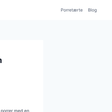
Porretærte
Blog
m
a porrer med en