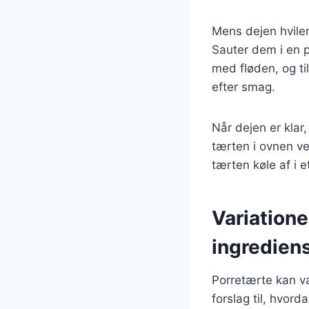
Mens dejen hviler
Sauter dem i en p
med fløden, og ti
efter smag.
Når dejen er klar
tærten i ovnen ve
tærten køle af i 
Variatione
ingredien
Porretærte kan va
forslag til, hvord