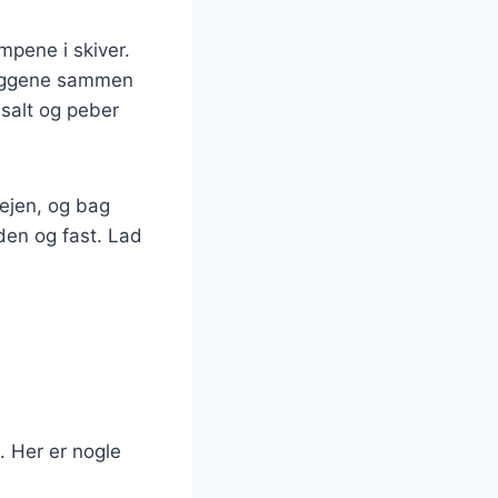
mpene i skiver.
k æggene sammen
salt og peber
dejen, og bag
lden og fast. Lad
. Her er nogle