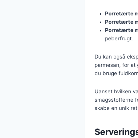
Porretærte m
Porretærte m
Porretærte 
peberfrugt.
Du kan også ekspe
parmesan, for at 
du bruge fuldkorn
Uanset hvilken var
smagsstofferne fo
skabe en unik ret
Servering