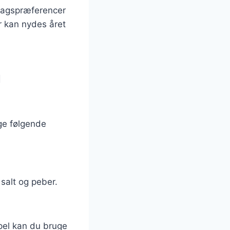
 smagspræferencer
r kan nydes året
g
ge følgende
salt og peber.
pel kan du bruge