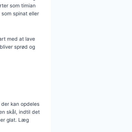
urter som timian
 som spinat eller
tart med at lave
 bliver sprød og
, der kan opdeles
n skål, indtil det
 er glat. Læg