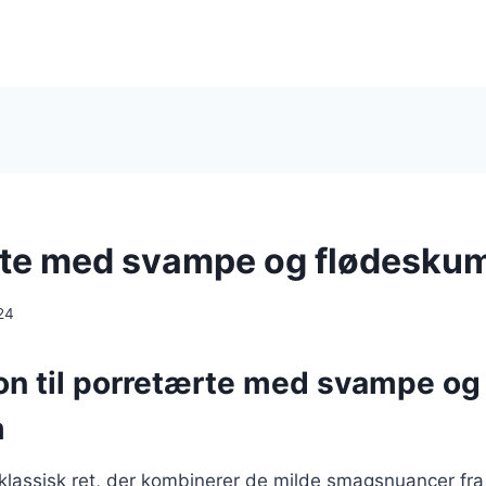
te med svampe og flødesku
24
ion til porretærte med svampe og
m
 klassisk ret, der kombinerer de milde smagsnuancer fr