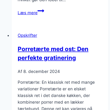
Porretærte
Læs mere
med
rugmel
og
Opskrifter
krydderurter
Porretærte med ost: Den
perfekte gratinering
Af
8. december 2024
Porretærte: En klassisk ret med mange
variationer Porretærte er en elsket
klassisk ret i det danske køkken, der
kombinerer porrer med en lækker
tærtebund. Denne ret kan varieres på