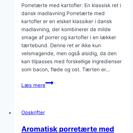
Porretærte med kartofler: En klassisk ret i
dansk madlavning Porretærte med
kartofler er en elsket klassiker i dansk
madlavning, der kombinerer de milde
smage af porrer og kartofler i en lækker
tærtebund. Denne ret er ikke kun
velsmagende, men også alsidig, da den
kan tilpasses med forskellige ingredienser
som bacon, fløde og ost. Tærten er…
Porretærte
Læs mere
med
kartofler
for
Opskrifter
en
fyldig
Aromatisk porretærte med
ret