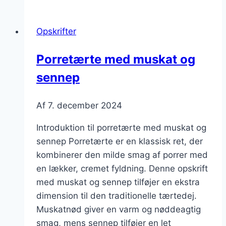
med
timian
Opskrifter
og
muskat
Porretærte med muskat og
sennep
Af
7. december 2024
Introduktion til porretærte med muskat og
sennep Porretærte er en klassisk ret, der
kombinerer den milde smag af porrer med
en lækker, cremet fyldning. Denne opskrift
med muskat og sennep tilføjer en ekstra
dimension til den traditionelle tærtedej.
Muskatnød giver en varm og nøddeagtig
smag, mens sennep tilføjer en let