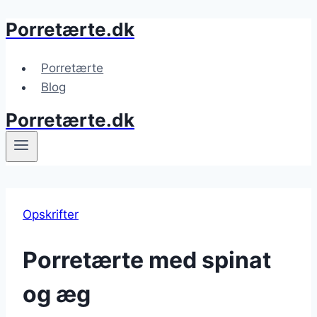
Porretærte.dk
Fortsæt
til
indhold
Porretærte
Blog
Porretærte.dk
Opskrifter
Porretærte med spinat
og æg