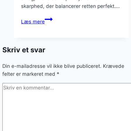
skarphed, der balancerer retten perfekt….
Porretærte
Læs mere
med
muskat
og
Skriv et svar
sennep
Din e-mailadresse vil ikke blive publiceret.
Krævede
felter er markeret med
*