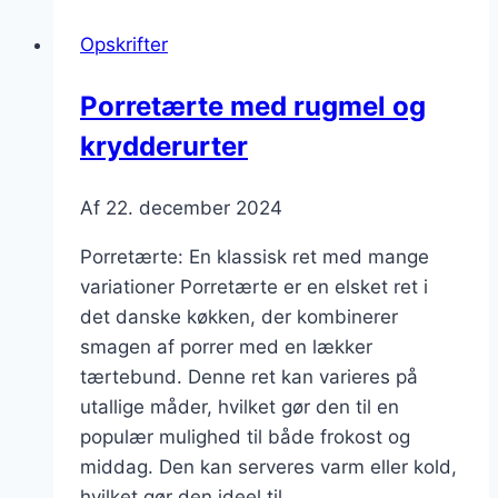
og
Opskrifter
grøntsager
Porretærte med rugmel og
krydderurter
Af
22. december 2024
Porretærte: En klassisk ret med mange
variationer Porretærte er en elsket ret i
det danske køkken, der kombinerer
smagen af porrer med en lækker
tærtebund. Denne ret kan varieres på
utallige måder, hvilket gør den til en
populær mulighed til både frokost og
middag. Den kan serveres varm eller kold,
hvilket gør den ideel til…