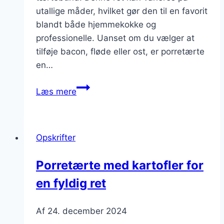
utallige måder, hvilket gør den til en favorit
blandt både hjemmekokke og
professionelle. Uanset om du vælger at
tilføje bacon, fløde eller ost, er porretærte
en…
Porretærte
Læs mere
med
ost:
Den
Opskrifter
perfekte
gratinering
Porretærte med kartofler for
en fyldig ret
Af
24. december 2024