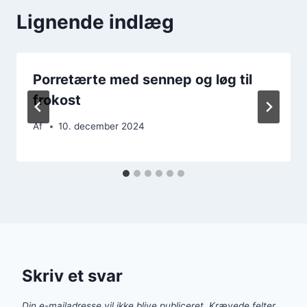
Lignende indlæg
Porretærte med sennep og løg til
frokost
Af
10. december 2024
Skriv et svar
Din e-mailadresse vil ikke blive publiceret.
Krævede felter