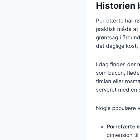
Historien 
Porretærte har rø
praktisk måde at
grøntsag i århund
det daglige kost,
I dag findes der 
som bacon, fløde,
timian eller rosma
serveret med en s
Nogle populære va
Porretærte 
dimension til 