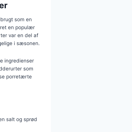
er
v brugt som en
æret en populær
ter var en del af
gelige i sæsonen.
ge ingredienser
ydderurter som
 se porretærte
 en salt og sprød