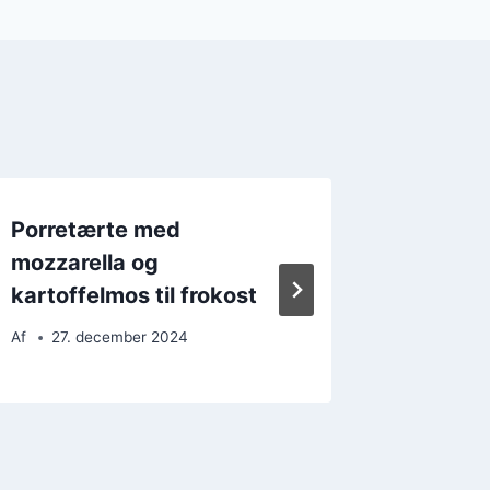
Porretærte med
Porretæ
mozzarella og
klassis
kartoffelmos til frokost
Af
27. 
Af
27. december 2024