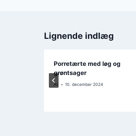
Lignende indlæg
uskat
Porretærte med løg og
grøntsager
Af
10. december 2024