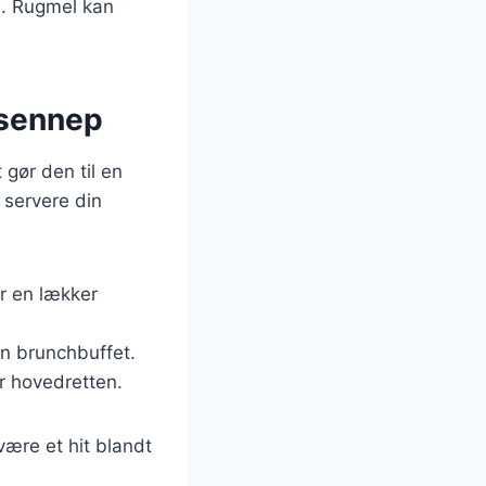
n. Rugmel kan
 sennep
gør den til en
n servere din
or en lækker
en brunchbuffet.
r hovedretten.
være et hit blandt