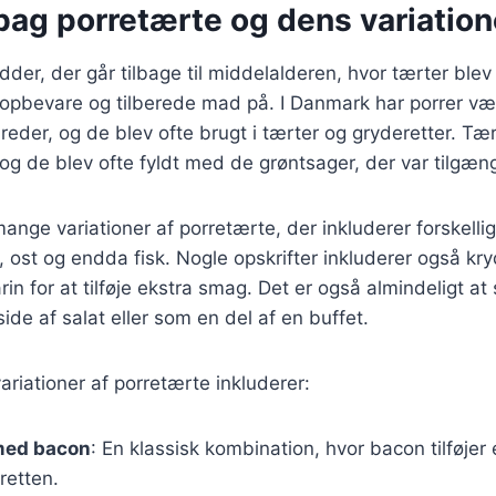
bag porretærte og dens variation
dder, der går tilbage til middelalderen, hvor tærter ble
 opbevare og tilberede mad på. I Danmark har porrer v
reder, og de blev ofte brugt i tærter og gryderetter. Tær
 og de blev ofte fyldt med de grøntsager, der var tilgæn
mange variationer af porretærte, der inkluderer forskelli
 ost og endda fisk. Nogle opskrifter inkluderer også kr
rin for at tilføje ekstra smag. Det er også almindeligt at
ide af salat eller som en del af en buffet.
riationer af porretærte inkluderer:
med bacon
: En klassisk kombination, hvor bacon tilføjer
retten.