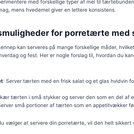
erimentere med forskellige typer af mel til tærtebunde
mag, mens hvedemel giver en lettere konsistens.
smuligheder for porretærte med
nnep kan serveres på mange forskellige måder, hvilket 
 hverdag og fest. Her er nogle forslag til, hvordan du ka
et
: Server tærten med en frisk salat og et glas hvidvin f
Skær tærten i små stykker og server den som en del af 
Server små portioner af tærten som en appetitvækker fø
 vælger at servere din porretærte, vil den helt sikkert 