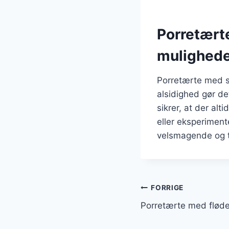
Porretært
mulighed
Porretærte med se
alsidighed gør det
sikrer, at der al
eller eksperiment
velsmagende og ti
Indlægsnavi
FORRIGE
Porretærte med fløde