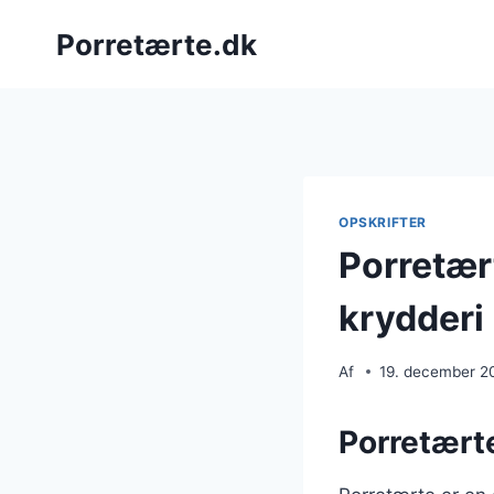
Fortsæt
Porretærte.dk
til
indhold
OPSKRIFTER
Porretært
krydderi
Af
19. december 2
Porretærte