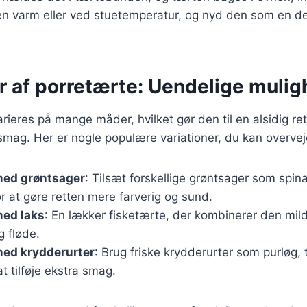
en varm eller ved stuetemperatur, og nyd den som en del
r af porretærte: Uendelige muli
rieres på mange måder, hvilket gør den til en alsidig ret
smag. Her er nogle populære variationer, du kan overvej
med grøntsager
: Tilsæt forskellige grøntsager som spinat
r at gøre retten mere farverig og sund.
med laks
: En lækker fisketærte, der kombinerer den mil
g fløde.
med krydderurter
: Brug friske krydderurter som purløg, t
at tilføje ekstra smag.