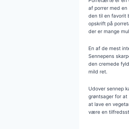
Porretærte er en 
af porrer med en 
den til en favor
opskrift på porre
der er mange muli
En af de mest int
Sennepens skarpe 
den cremede fyldni
mild ret.
Udover sennep ka
grøntsager for a
at lave en vegetar
være en tilfredsst