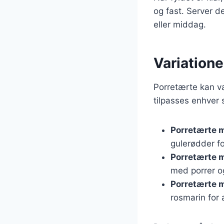
og fast. Server d
eller middag.
Variatione
Porretærte kan va
tilpasses enhver 
Porretærte 
gulerødder fo
Porretærte 
med porrer o
Porretærte 
rosmarin for 