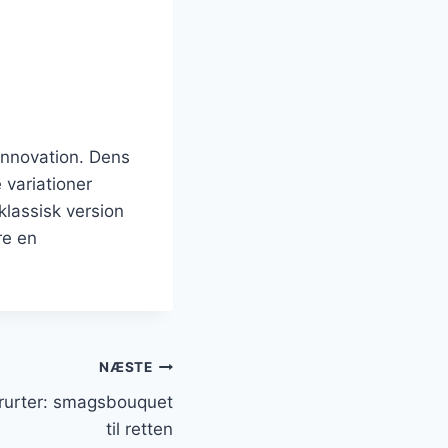
innovation. Dens
 variationer
klassisk version
re en
NÆSTE
rurter: smagsbouquet
til retten