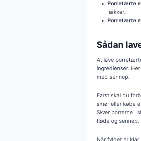
Porretærte 
lækker.
Porretærte 
Sådan lav
At lave porretær
ingredienser. Her
med sennep.
Først skal du fo
smør eller købe e
Skær porrerne i sk
fløde og sennep,
Når fyldet er kla