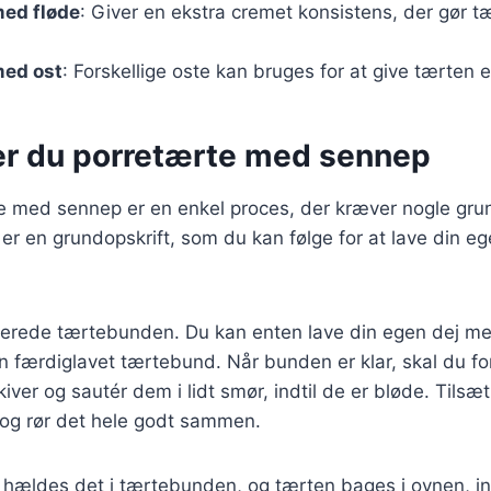
med fløde
: Giver en ekstra cremet konsistens, der gør 
med ost
: Forskellige oste kan bruges for at give tærten 
er du porretærte med sennep
te med sennep er en enkel proces, der kræver nogle g
 er en grundopskrift, som du kan følge for at lave din e
rberede tærtebunden. Du kan enten lave din egen dej 
n færdiglavet tærtebund. Når bunden er klar, skal du fo
iver og sautér dem i lidt smør, indtil de er bløde. Tilsæ
 og rør det hele godt sammen.
r, hældes det i tærtebunden, og tærten bages i ovnen, in