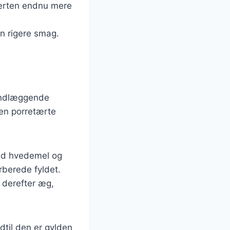
tærten endnu mere
en rigere smag.
rundlæggende
gen porretærte
med hvedemel og
rberede fyldet.
t derefter æg,
dtil den er gylden