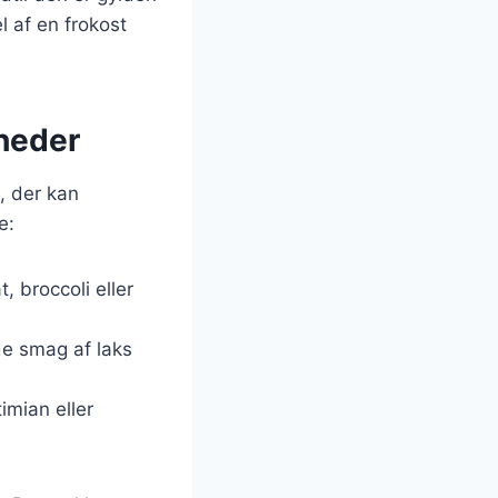
 af en frokost
gheder
, der kan
e:
, broccoli eller
de smag af laks
imian eller