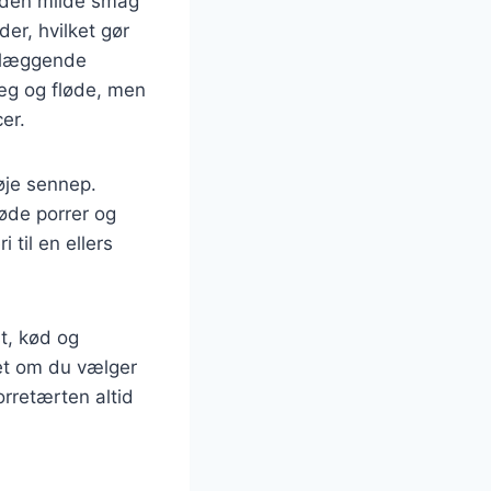
r den milde smag
er, hvilket gør
ndlæggende
 æg og fløde, men
er.
øje sennep.
løde porrer og
 til en ellers
t, kød og
set om du vælger
orretærten altid