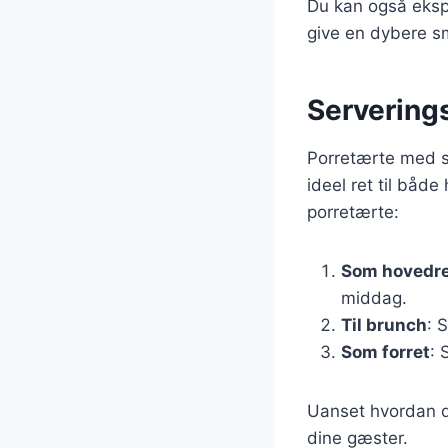
Du kan også eksp
give en dybere s
Servering
Porretærte med se
ideel ret til både
porretærte:
Som hovedr
middag.
Til brunch
: 
Som forret
: 
Uanset hvordan du
dine gæster.