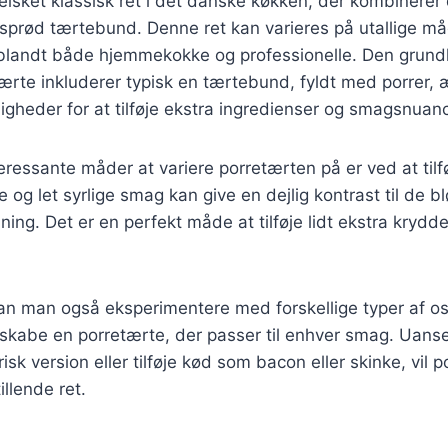
elsket klassisk ret i det danske køkken, der kombinere
sprød tærtebund. Denne ret kan varieres på utallige måd
it blandt både hjemmekokke og professionelle. Den gru
tærte inkluderer typisk en tærtebund, fyldt med porrer,
gheder for at tilføje ekstra ingredienser og smagsnuanc
eressante måder at variere porretærten på er ved at tilf
og let syrlige smag kan give en dejlig kontrast til de b
ng. Det er en perfekt måde at tilføje lidt ekstra krydderi
n man også eksperimentere med forskellige typer af os
t skabe en porretærte, der passer til enhver smag. Uan
isk version eller tilføje kød som bacon eller skinke, vil p
illende ret.