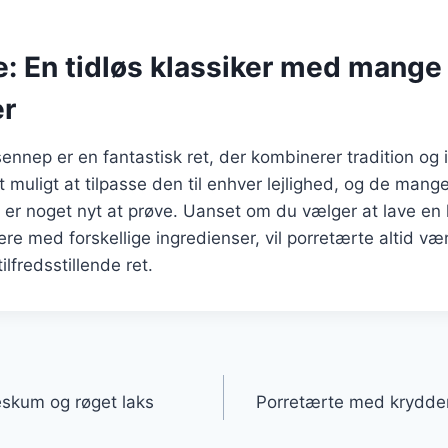
e: En tidløs klassiker med mange
er
nnep er en fantastisk ret, der kombinerer tradition og 
 muligt at tilpasse den til enhver lejlighed, og de mange
tid er noget nyt at prøve. Uanset om du vælger at lave en 
ere med forskellige ingredienser, vil porretærte altid væ
lfredsstillende ret.
gation
skum og røget laks
Porretærte med krydde