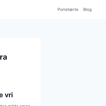
Porretærte
Blog
tra
 vri