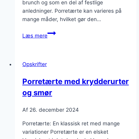
brunch og som en del af festlige
anledninger. Porretærte kan varieres på
mange måder, hvilket gør den…
Porretærte
Læs mere
til
frokost
med
Opskrifter
purløg
Porretærte med krydderurter
og smør
Af
26. december 2024
Porretærte: En klassisk ret med mange
variationer Porretærte er en elsket