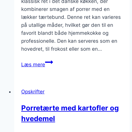
klassisk ret i det danske køkken, der
kombinerer smagen af porrer med en
lækker tærtebund. Denne ret kan varieres
på utallige måder, hvilket gør den til en
favorit blandt både hjemmekokke og
professionelle. Den kan serveres som en
hovedret, til frokost eller som en…
Porretærte
Læs mere
med
krydderurter
og
Opskrifter
smør
Porretærte med kartofler og
hvedemel