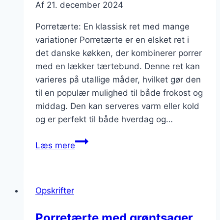
Af
21. december 2024
Porretærte: En klassisk ret med mange
variationer Porretærte er en elsket ret i
det danske køkken, der kombinerer porrer
med en lækker tærtebund. Denne ret kan
varieres på utallige måder, hvilket gør den
til en populær mulighed til både frokost og
middag. Den kan serveres varm eller kold
og er perfekt til både hverdag og…
Porretærte
Læs mere
med
kartofler
og
Opskrifter
hvedemel
Porretærte med grøntsager