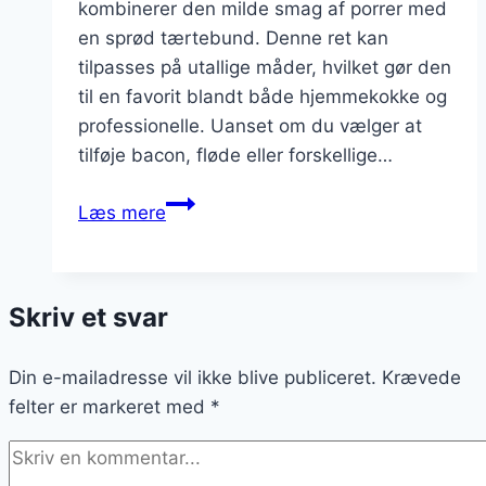
kombinerer den milde smag af porrer med
en sprød tærtebund. Denne ret kan
tilpasses på utallige måder, hvilket gør den
til en favorit blandt både hjemmekokke og
professionelle. Uanset om du vælger at
tilføje bacon, fløde eller forskellige…
Porretærte
Læs mere
med
krydderurter:
friskhed
Skriv et svar
på
tallerkenen
Din e-mailadresse vil ikke blive publiceret.
Krævede
felter er markeret med
*