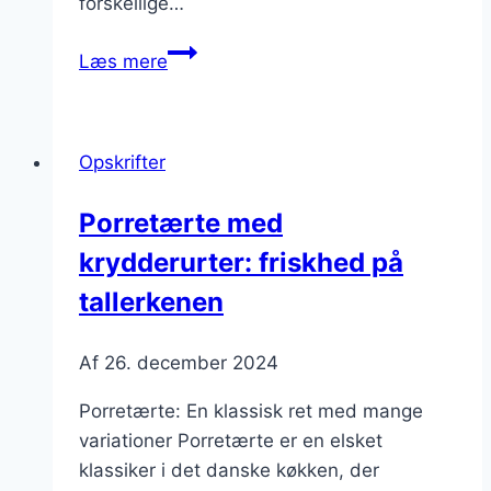
forskellige…
Porretærte
Læs mere
med
grøntsager
til
Opskrifter
frokost
Porretærte med
krydderurter: friskhed på
tallerkenen
Af
26. december 2024
Porretærte: En klassisk ret med mange
variationer Porretærte er en elsket
klassiker i det danske køkken, der