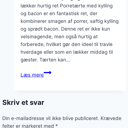
lækker hurtig ret Porretærte med kylling
og bacon er en fantastisk ret, der
kombinerer smagen af porrer, saftig kylling
og sprødt bacon. Denne ret er ikke kun
velsmagende, men også hurtig at
forberede, hvilket gør den ideel til travle
hverdage eller som en lækker middag til
gæster. Tærten kan…
Porretærte
Læs mere
med
kylling
og
Skriv et svar
bacon
som
Din e-mailadresse vil ikke blive publiceret.
en
Krævede
felter er markeret med
hurtig
*