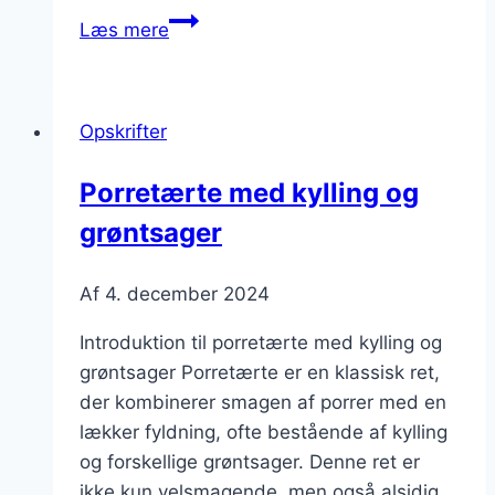
Velsmagende
Læs mere
porretærte
med
kartoffelmos
Opskrifter
til
middag
Porretærte med kylling og
grøntsager
Af
4. december 2024
Introduktion til porretærte med kylling og
grøntsager Porretærte er en klassisk ret,
der kombinerer smagen af porrer med en
lækker fyldning, ofte bestående af kylling
og forskellige grøntsager. Denne ret er
ikke kun velsmagende, men også alsidig,