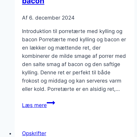
bacon
Af
6. december 2024
Introduktion til porretærte med kylling og
bacon Porretærte med kylling og bacon er
en lækker og mættende ret, der
kombinerer de milde smage af porrer med
den salte smag af bacon og den saftige
kylling. Denne ret er perfekt til både
frokost og middag og kan serveres varm
eller kold. Porretærte er en alsidig ret,…
Porretærte
Læs mere
med
kylling
og
Opskrifter
bacon