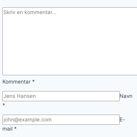
ret
Kommentar
*
Navn
*
E-
mail
*