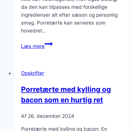
da den kan tilpasses med forskellige
ingredienser alt efter sæson og personlig
smag. Porretærte kan serveres som
hovedret…
Porretærte
Læs mere
med
kylling
og
Opskrifter
grøntsager
Porretærte med kylling og
bacon som en hurtig ret
Af
26. december 2024
Porretærte med kylling og bacon: En