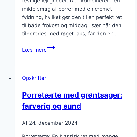
festlige lejligheder. Den kombinerer den
milde smag af porrer med en cremet
fyldning, hvilket gør den til en perfekt ret
til både frokost og middag. Især når den
tilberedes med røget laks, får den en…
Porretærte
Læs mere
til
fest
med
Opskrifter
røget
laks
Porretærte med grøntsager:
farverig og sund
Af
24. december 2024
Porretærte: En klassisk ret med mange