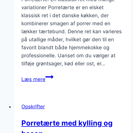
variationer Porretærte er en elsket
klassisk ret i det danske køkken, der
kombinerer smagen af porrer med en
lækker tærtebund. Denne ret kan varieres
på utallige måder, hvilket gør den til en
favorit blandt både hjemmekokke og
professionelle. Uanset om du vælger at
tilføje grøntsager, kød eller ost, er…
Porretærte
Læs mere
med
grøntsager:
farverig
Opskrifter
og
sund
Porretærte med kylling og