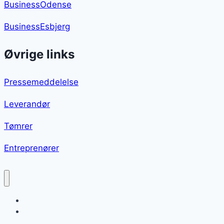
BusinessOdense
BusinessEsbjerg
Øvrige links
Pressemeddelelse
Leverandør
Tømrer
Entreprenører
Porretærte
Blog