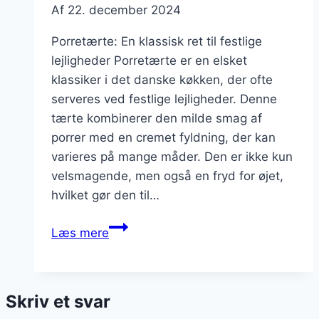
Af
22. december 2024
Porretærte: En klassisk ret til festlige
lejligheder Porretærte er en elsket
klassiker i det danske køkken, der ofte
serveres ved festlige lejligheder. Denne
tærte kombinerer den milde smag af
porrer med en cremet fyldning, der kan
varieres på mange måder. Den er ikke kun
velsmagende, men også en fryd for øjet,
hvilket gør den til…
Porretærte
Læs mere
med
æg
og
Skriv et svar
smør