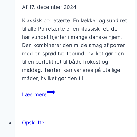
Af
17. december 2024
Klassisk porretærte: En lækker og sund ret
til alle Porretærte er en klassisk ret, der
har vundet hjerter i mange danske hjem.
Den kombinerer den milde smag af porrer
med en sprød tærtebund, hvilket gør den
til en perfekt ret til både frokost og
middag. Tærten kan varieres på utallige
måder, hvilket gør den til…
Klassisk
Læs mere
porretærte
med
rugmel
Opskrifter
og
timian