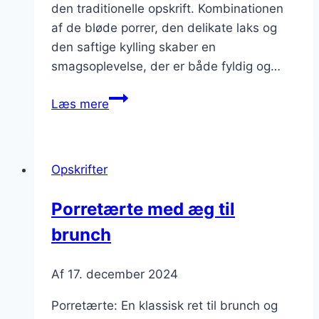
den traditionelle opskrift. Kombinationen
af de bløde porrer, den delikate laks og
den saftige kylling skaber en
smagsoplevelse, der er både fyldig og…
Gourmet
Læs mere
porretærte
med
laks
Opskrifter
og
kylling
Porretærte med æg til
brunch
Af
17. december 2024
Porretærte: En klassisk ret til brunch og