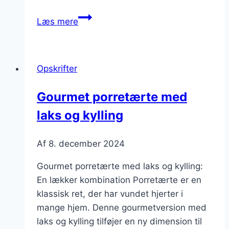
Porretærte
Læs mere
med
skinke
og
Opskrifter
laks
til
Gourmet porretærte med
middag
laks og kylling
Af
8. december 2024
Gourmet porretærte med laks og kylling:
En lækker kombination Porretærte er en
klassisk ret, der har vundet hjerter i
mange hjem. Denne gourmetversion med
laks og kylling tilføjer en ny dimension til