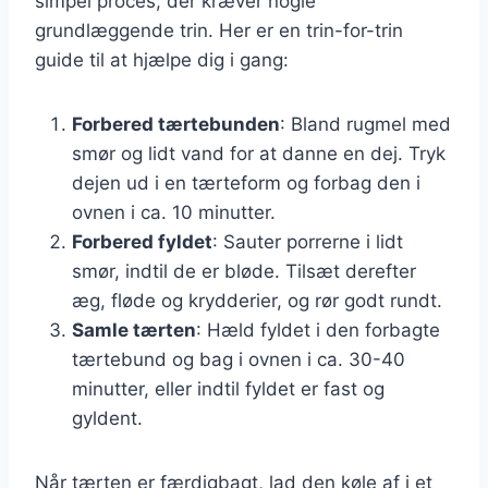
simpel proces, der kræver nogle
grundlæggende trin. Her er en trin-for-trin
guide til at hjælpe dig i gang:
Forbered tærtebunden
: Bland rugmel med
smør og lidt vand for at danne en dej. Tryk
dejen ud i en tærteform og forbag den i
ovnen i ca. 10 minutter.
Forbered fyldet
: Sauter porrerne i lidt
smør, indtil de er bløde. Tilsæt derefter
æg, fløde og krydderier, og rør godt rundt.
Samle tærten
: Hæld fyldet i den forbagte
tærtebund og bag i ovnen i ca. 30-40
minutter, eller indtil fyldet er fast og
gyldent.
Når tærten er færdigbagt, lad den køle af i et