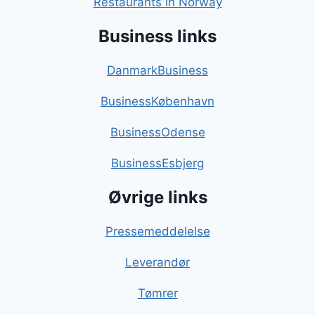
Restaurants in Norway
Business links
DanmarkBusiness
BusinessKøbenhavn
BusinessOdense
BusinessEsbjerg
Øvrige links
Pressemeddelelse
Leverandør
Tømrer