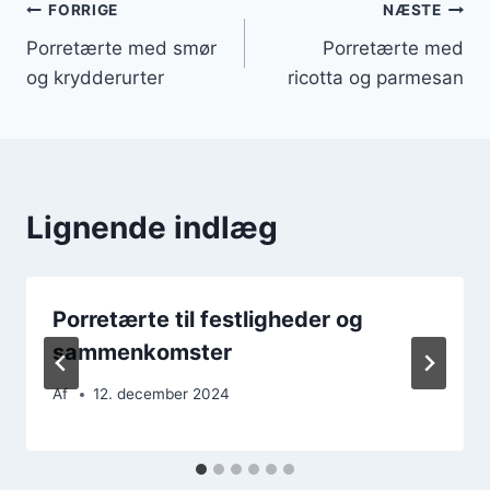
Indlægsnavigation
FORRIGE
NÆSTE
Porretærte med smør
Porretærte med
og krydderurter
ricotta og parmesan
Lignende indlæg
Porretærte til festligheder og
sammenkomster
Af
12. december 2024