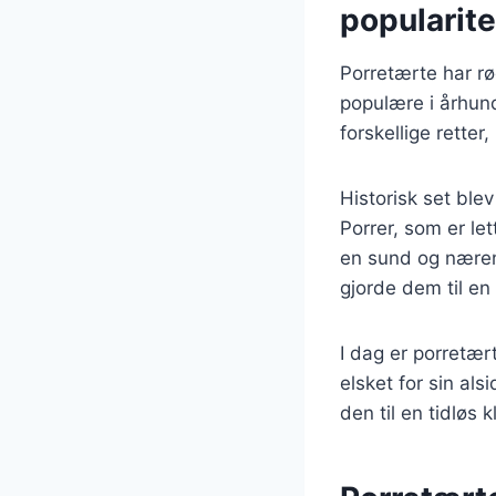
popularite
Porretærte har r
populære i århund
forskellige retter
Historisk set ble
Porrer, som er le
en sund og nærend
gjorde dem til en
I dag er porretæ
elsket for sin als
den til en tidløs k