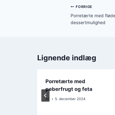
Indlægsnavi
FORRIGE
Porretærte med flø
dessertmulighed
Lignende indlæg
Porretærte med
in tært
peberfrugt og feta
Af
5. december 2024