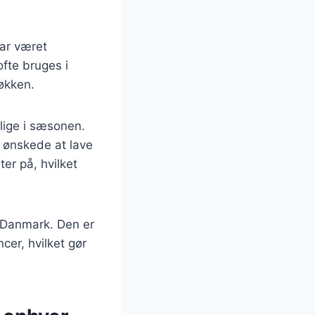
har været
ofte bruges i
køkken.
elige i sæsonen.
r ønskede at lave
er på, hvilket
i Danmark. Den er
cer, hvilket gør