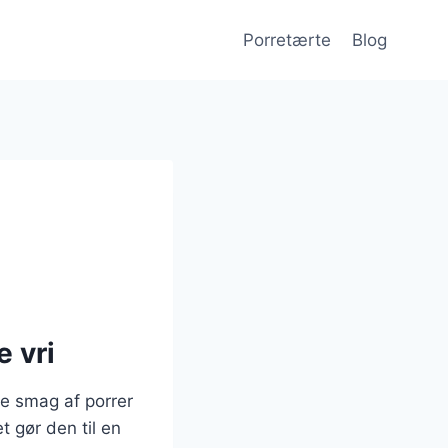
Porretærte
Blog
 vri
de smag af porrer
 gør den til en