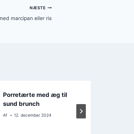
NÆSTE
med marcipan eller ris
Porretærte med æg til
Porret
sund brunch
perfekt
Af
12. december 2024
Af
26. 