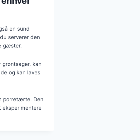
 enhver
også en sund
 du serverer den
e gæster.
r grøntsager, kan
ede og kan laves
n porretærte. Den
at eksperimentere