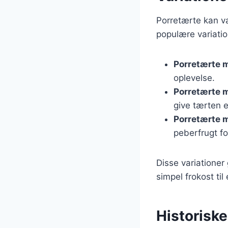
Porretærte kan va
populære variatio
Porretærte 
oplevelse.
Porretærte 
give tærten 
Porretærte 
peberfrugt fo
Disse variationer 
simpel frokost til
Historisk