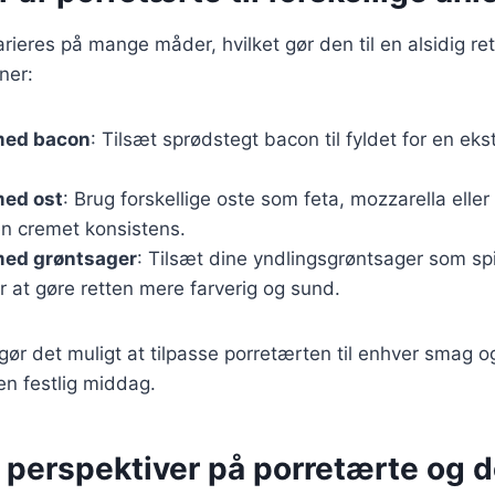
rieres på mange måder, hvilket gør den til en alsidig ret
ner:
med bacon
: Tilsæt sprødstegt bacon til fyldet for en ek
med ost
: Brug forskellige oste som feta, mozzarella elle
en cremet konsistens.
med grøntsager
: Tilsæt dine yndlingsgrøntsager som sp
r at gøre retten mere farverig og sund.
gør det muligt at tilpasse porretærten til enhver smag og
 en festlig middag.
e perspektiver på porretærte og 