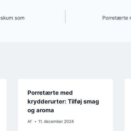
gation
deskum som
Porretærte 
Porretærte med
krydderurter: Tilføj smag
og aroma
Af
11. december 2024