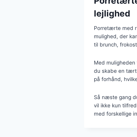
Porretærte
lejlighed
Porretærte med r
mulighed, der kan
til brunch, froko
Med muligheden fo
du skabe en tærte
på forhånd, hvilke
Så næste gang du 
vil ikke kun tilf
med forskellige 