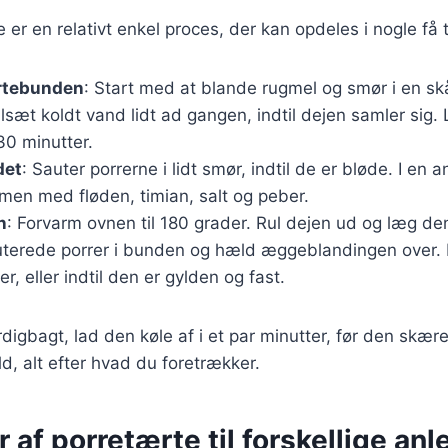
 er en relativt enkel proces, der kan opdeles i nogle få t
rtebunden
: Start med at blande rugmel og smør i en skål
ilsæt koldt vand lidt ad gangen, indtil dejen samler sig.
30 minutter.
det
: Sauter porrerne i lidt smør, indtil de er bløde. I en 
n med fløden, timian, salt og peber.
n
: Forvarm ovnen til 180 grader. Rul dejen ud og læg de
uterede porrer i bunden og hæld æggeblandingen over. 
r, eller indtil den er gylden og fast.
digbagt, lad den køle af i et par minutter, før den skæres
ld, alt efter hvad du foretrækker.
r af porretærte til forskellige an