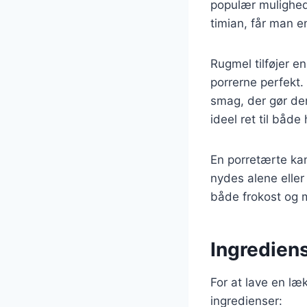
populær mulighed 
timian, får man e
Rugmel tilføjer 
porrerne perfekt.
smag, der gør de
ideel ret til både
En porretærte kan
nydes alene eller
både frokost og 
Ingrediens
For at lave en læ
ingredienser: