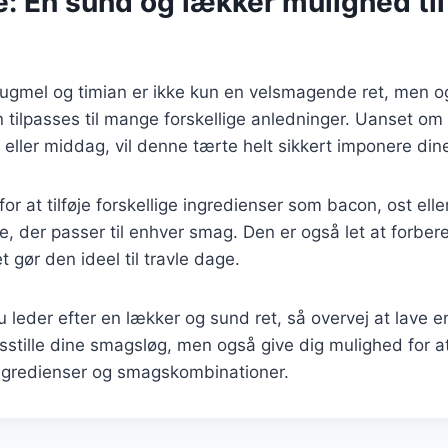
: En sund og lækker mulighed til
ugmel og timian er ikke kun en velsmagende ret, men 
 tilpasses til mange forskellige anledninger. Uanset om
st eller middag, vil denne tærte helt sikkert imponere din
r at tilføje forskellige ingredienser som bacon, ost elle
, der passer til enhver smag. Den er også let at forber
t gør den ideel til travle dage.
leder efter en lækker og sund ret, så overvej at lave e
redsstille dine smagsløg, men også give dig mulighed for 
ingredienser og smagskombinationer.