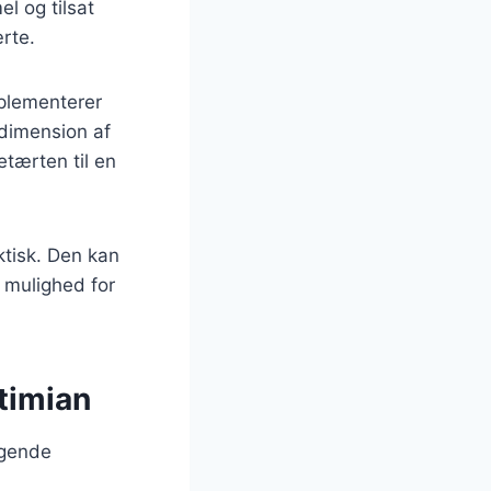
l og tilsat
rte.
mplementerer
 dimension af
tærten til en
ktisk. Den kan
r mulighed for
timian
lgende