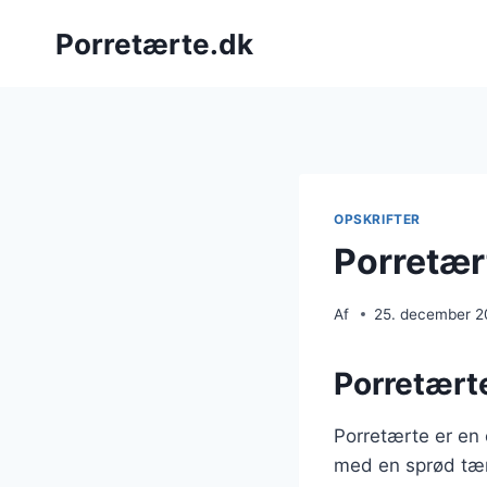
Fortsæt
Porretærte.dk
til
indhold
OPSKRIFTER
Porretær
Af
25. december 
Porretærte
Porretærte er en 
med en sprød tær