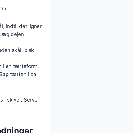
rin:
, indtil det ligner
 Læg dejen i
anden skål, pisk
n i en tærteform.
Bag tærten i ca.
 i skiver. Server
ledninger