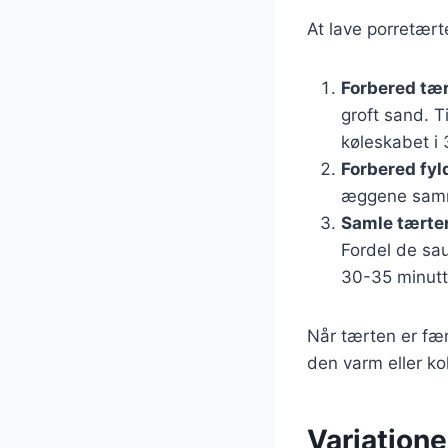
At lave porretærte
Forbered tæ
groft sand. T
køleskabet i 
Forbered fyl
æggene samme
Samle tærte
Fordel de sa
30-35 minutte
Når tærten er fær
den varm eller ko
Variatione