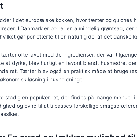
t
ødder i det europæiske køkken, hvor tærter og quiches 
reder. I Danmark er porrer en almindelig grøntsag, der 
, hvilket gør porretærte til en naturlig del af det danske 
v tærter ofte lavet med de ingredienser, der var tilgæng
tte at dyrke, blev hurtigt en favorit blandt husmødre, de
e ret. Tærter blev også en praktisk måde at bruge rest
 økonomisk løsning i husholdninger.
rte stadig en populær ret, der findes på mange menuer 
idighed og evne til at tilpasses forskellige smagspræferen
lassiker.