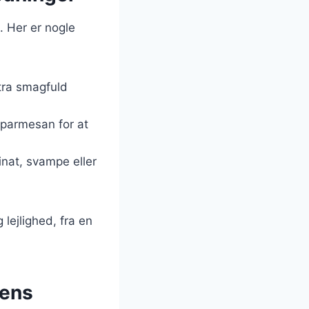
. Her er nogle
stra smagfuld
r parmesan for at
inat, svampe eller
 lejlighed, fra en
dens