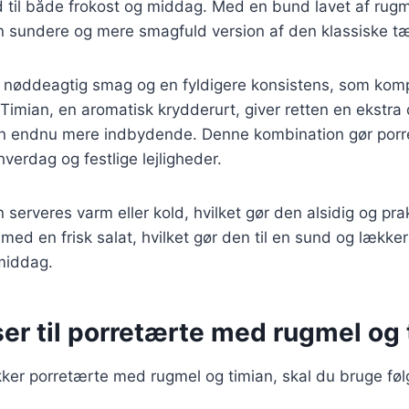
til både frokost og middag. Med en bund lavet af rugme
n sundere og mere smagfuld version af den klassiske tæ
en nøddeagtig smag og en fyldigere konsistens, som ko
 Timian, en aromatisk krydderurt, giver retten en ekstra
n endnu mere indbydende. Denne kombination gør porre
 hverdag og festlige lejligheder.
 serveres varm eller kold, hvilket gør den alsidig og pra
 med en frisk salat, hvilket gør den til en sund og lække
middag.
er til porretærte med rugmel og 
kker porretærte med rugmel og timian, skal du bruge fø