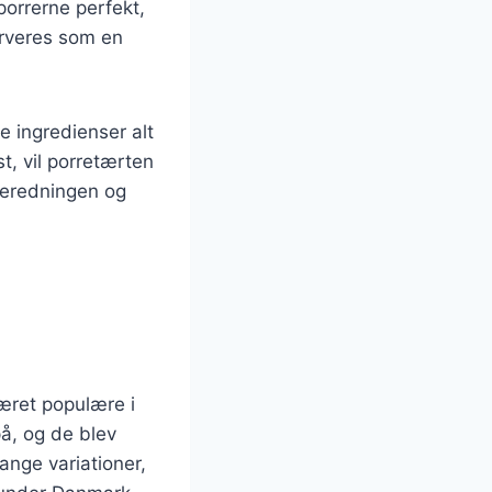
orrerne perfekt,
erveres som en
e ingredienser alt
t, vil porretærten
lberedningen og
været populære i
å, og de blev
ange variationer,