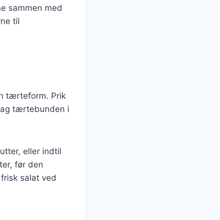
ggene sammen med
ne til
n tærteform. Prik
bag tærtebunden i
er, eller indtil
ter, før den
frisk salat ved