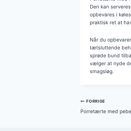
Den kan serveres 
opbevares i kølesk
praktisk ret at hav
Når du opbevarer
tætsluttende beho
sprøde bund tilba
vælger at nyde den
smagsløg.
Indlægsnavi
FORRIGE
Porretærte med peber