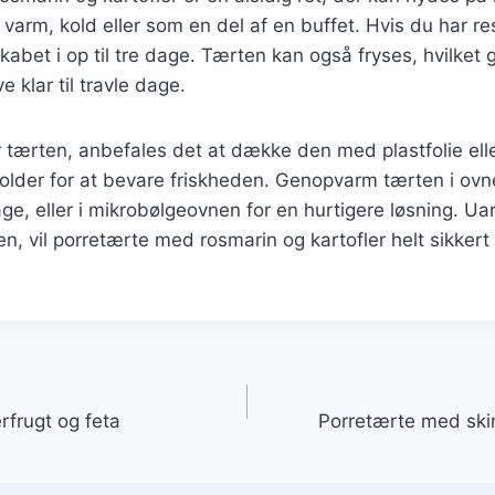
varm, kold eller som en del af en buffet. Hvis du har re
abet i op til tre dage. Tærten kan også fryses, hvilket g
e klar til travle dage.
 tærten, anbefales det at dække den med plastfolie ell
lder for at bevare friskheden. Genopvarm tærten i ovne
ge, eller i mikrobølgeovnen for en hurtigere løsning. U
, vil porretærte med rosmarin og kartofler helt sikkert t
gation
frugt og feta
Porretærte med skin