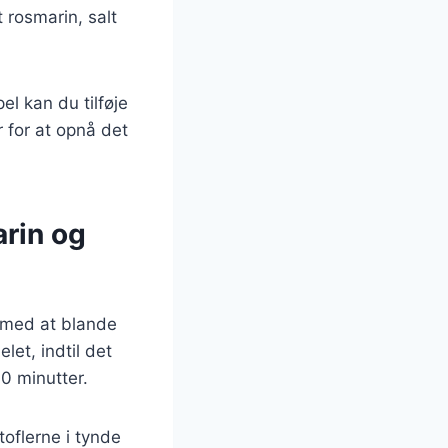
t rosmarin, salt
l kan du tilføje
r for at opnå det
rin og
 med at blande
let, indtil det
0 minutter.
toflerne i tynde