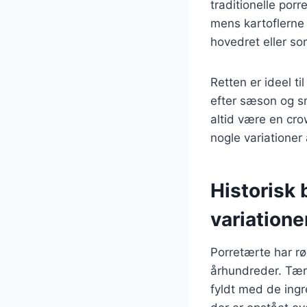
traditionelle po
mens kartoflerne
hovedret eller so
Retten er ideel t
efter sæson og sm
altid være en crow
nogle variationer
Historisk
variatione
Porretærte har rø
århundreder. Tær
fyldt med de ingr