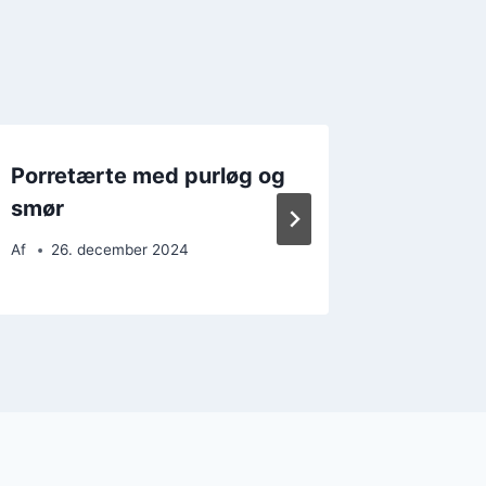
Porretærte med purløg og
Porret
smør
grønne
Af
26. december 2024
Af
5. d