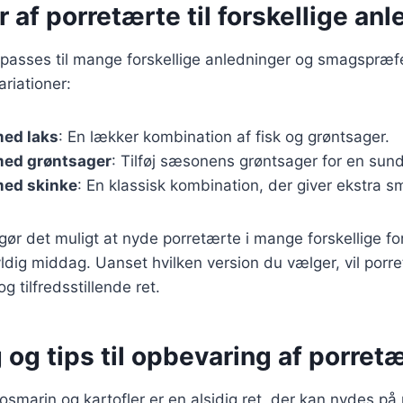
r af porretærte til forskellige an
lpasses til mange forskellige anledninger og smagspræf
riationer:
med laks
: En lækker kombination af fisk og grøntsager.
med grøntsager
: Tilføj sæsonens grøntsager for en sund
med skinke
: En klassisk kombination, der giver ekstra s
gør det muligt at nyde porretærte i mange forskellige for
fyldig middag. Uanset hvilken version du vælger, vil porr
 tilfredsstillende ret.
 og tips til opbevaring af porret
smarin og kartofler er en alsidig ret, der kan nydes p