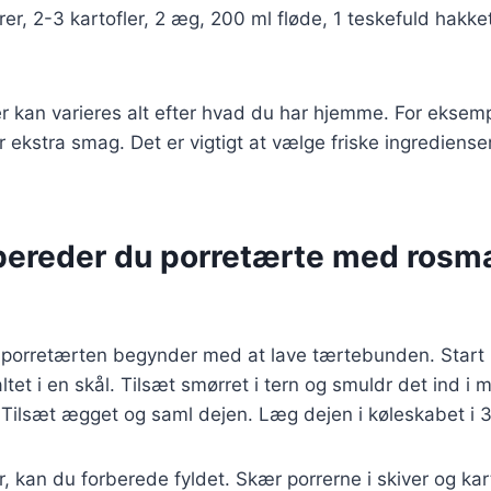
rer, 2-3 kartofler, 2 æg, 200 ml fløde, 1 teskefuld hakke
r kan varieres alt efter hvad du har hjemme. For eksempe
r ekstra smag. Det er vigtigt at vælge friske ingrediense
bereder du porretærte med rosma
 porretærten begynder med at lave tærtebunden. Start
et i en skål. Tilsæt smørret i tern og smuldr det ind i me
. Tilsæt ægget og saml dejen. Læg dejen i køleskabet i 3
r, kan du forberede fyldet. Skær porrerne i skiver og kar