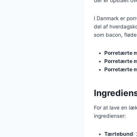
der er opstået ov
I Danmark er por
del af hverdagskos
som bacon, fløde,
Porretærte 
Porretærte 
Porretærte 
Ingrediens
For at lave en læ
ingredienser:
Tærtebund
: