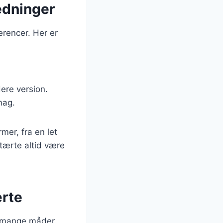
ledninger
erencer. Her er
ere version.
mag.
mer, fra en let
etærte altid være
ærte
å mange måder.