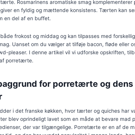
rretærte. Rosmarinens aromatiske smag komplementerer p
 giver en fyldig og mættende konsistens. Tærten kan s
m en del af en buffet.
il både frokost og middag og kan tilpasses med forskellig
ag. Uanset om du vælger at tilføje bacon, fløde eller os
d-pleaser. I denne artikel vil vi udforske opskriften, ti
 af porretærte.
 baggrund for porretærte og dens
r
dder i det franske køkken, hvor tærter og quiches har 
ter blev oprindeligt lavet som en måde at bevare mad p
edienser, der var tilgængelige. Porretærte er en af de m