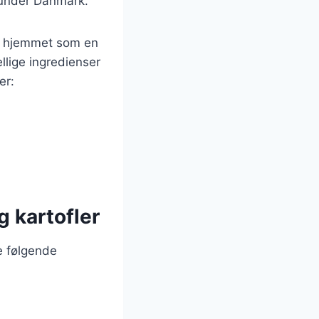
erunder Danmark.
i hjemmet som en
ellige ingredienser
er:
g kartofler
e følgende