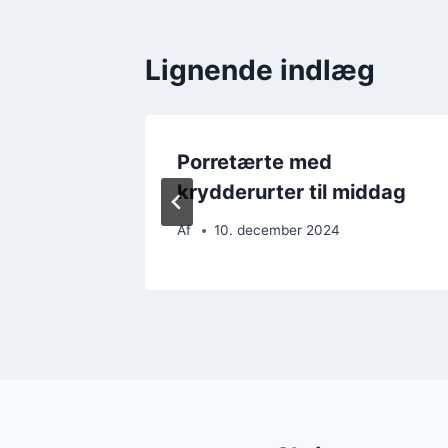
Lignende indlæg
ta og
Porretærte med
krydderurter til middag
Af
10. december 2024