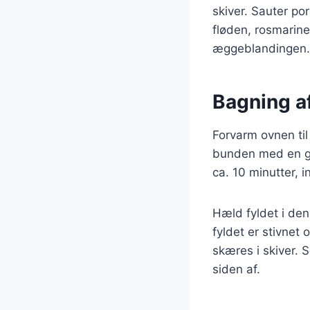
skiver. Sauter po
fløden, rosmarine
æggeblandingen.
Bagning a
Forvarm ovnen til
bunden med en ga
ca. 10 minutter, i
Hæld fyldet i den
fyldet er stivnet 
skæres i skiver. 
siden af.