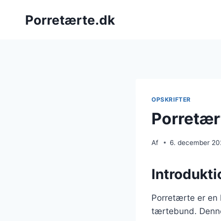
Fortsæt
Porretærte.dk
til
indhold
OPSKRIFTER
Porretær
Af
6. december 2
Introdukti
Porretærte er en 
tærtebund. Denne 