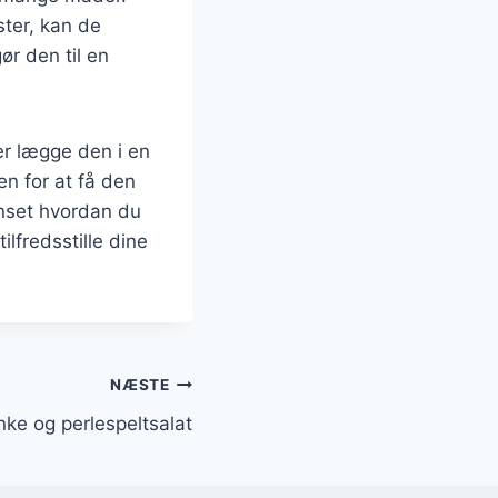
ster, kan de
ør den til en
er lægge den i en
n for at få den
anset hvordan du
ilfredsstille dine
NÆSTE
ke og perlespeltsalat