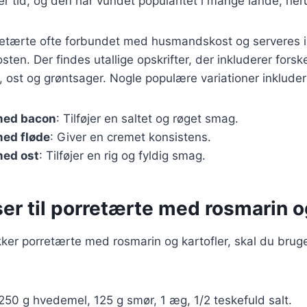
er tid, og den har vundet popularitet i mange lande, h
retærte ofte forbundet med husmandskost og serveres 
ten. Der findes utallige opskrifter, der inkluderer forsk
 ost og grøntsager. Nogle populære variationer inkluder
med bacon
: Tilføjer en saltet og røget smag.
med fløde
: Giver en cremet konsistens.
med ost
: Tilføjer en rig og fyldig smag.
er til porretærte med rosmarin o
kker porretærte med rosmarin og kartofler, skal du brug
 250 g hvedemel, 125 g smør, 1 æg, 1/2 teskefuld salt.