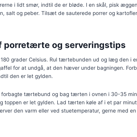
rrerne i lidt smør, indtil de er bløde. I en skål, pisk æ
n, salt og peber. Tilsæt de sauterede porrer og kartofler
f porretærte og serveringstips
 180 grader Celsius. Rul tærtebunden ud og læg den i e
ffel for at undgå, at den hæver under bagningen. For
ndtil den er let gylden.
 forbagte tærtebund og bag tærten i ovnen i 30-35 minutt
og toppen er let gylden. Lad tærten køle af i et par minut
Server den varm eller ved stuetemperatur, gerne med en 