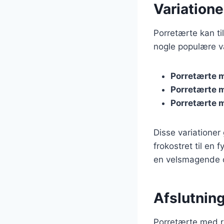
Variatione
Porretærte kan ti
nogle populære va
Porretærte 
Porretærte 
Porretærte 
Disse variationer 
frokostret til en 
en velsmagende og
Afslutning
Porretærte med ro