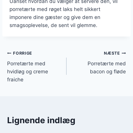
Uanset hvordan du vælger at servere den, vil
porretærte med røget laks helt sikkert
imponere dine gæster og give dem en
smagsoplevelse, de sent vil glemme.
Indlægsnavigation
FORRIGE
NÆSTE
Porretærte med
Porretærte med
hvidløg og creme
bacon og fløde
fraiche
Lignende indlæg