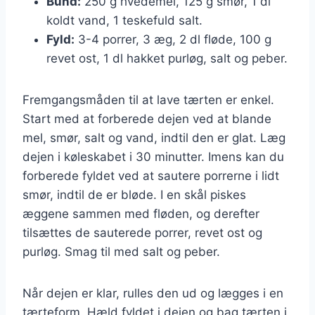
Bund:
250 g hvedemel, 125 g smør, 1 dl
koldt vand, 1 teskefuld salt.
Fyld:
3-4 porrer, 3 æg, 2 dl fløde, 100 g
revet ost, 1 dl hakket purløg, salt og peber.
Fremgangsmåden til at lave tærten er enkel.
Start med at forberede dejen ved at blande
mel, smør, salt og vand, indtil den er glat. Læg
dejen i køleskabet i 30 minutter. Imens kan du
forberede fyldet ved at sautere porrerne i lidt
smør, indtil de er bløde. I en skål piskes
æggene sammen med fløden, og derefter
tilsættes de sauterede porrer, revet ost og
purløg. Smag til med salt og peber.
Når dejen er klar, rulles den ud og lægges i en
tærteform. Hæld fyldet i dejen og bag tærten i