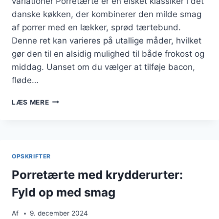
variationer Porretærte er en elsket klassiker i det
danske køkken, der kombinerer den milde smag
af porrer med en lækker, sprød tærtebund.
Denne ret kan varieres på utallige måder, hvilket
gør den til en alsidig mulighed til både frokost og
middag. Uanset om du vælger at tilføje bacon,
fløde…
PORRETÆRTE
LÆS MERE
MED
SMØR
FOR
EKSTRA
SMAG
OPSKRIFTER
Porretærte med krydderurter:
Fyld op med smag
Af
9. december 2024