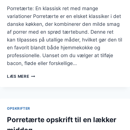
Porretærte: En klassisk ret med mange
variationer Porretærte er en elsket klassiker i det
danske køkken, der kombinerer den milde smag
af porrer med en sprød tærtebund. Denne ret
kan tilpasses på utallige måder, hvilket gør den til
en favorit blandt både hjemmekokke og
professionelle. Uanset om du vælger at tilføje
bacon, fløde eller forskellige…
PORRETÆRTE
LÆS MERE
MED
KRYDDERURTER:
FYLD
OP
MED
OPSKRIFTER
SMAG
Porretærte opskrift til en lækker