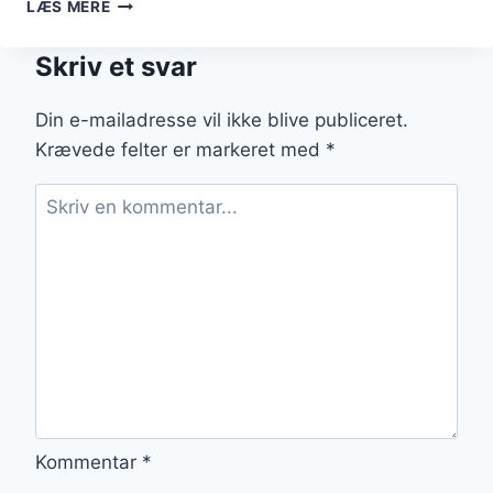
PORRETÆRTE
LÆS MERE
MED
BACON
Skriv et svar
OG
OST
TIL
Din e-mailadresse vil ikke blive publiceret.
FROKOST
Krævede felter er markeret med
*
Kommentar
*