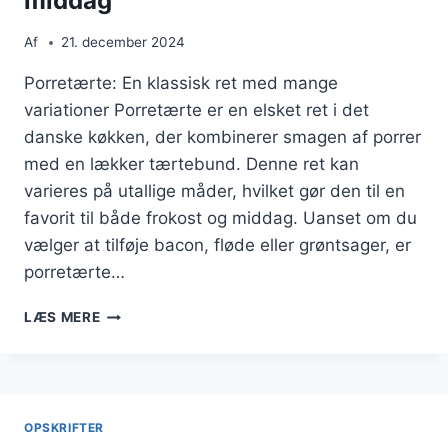
middag
Af
21. december 2024
Porretærte: En klassisk ret med mange
variationer Porretærte er en elsket ret i det
danske køkken, der kombinerer smagen af porrer
med en lækker tærtebund. Denne ret kan
varieres på utallige måder, hvilket gør den til en
favorit til både frokost og middag. Uanset om du
vælger at tilføje bacon, fløde eller grøntsager, er
porretærte…
PORRETÆRTE
LÆS MERE
OPSKRIFT
TIL
EN
LÆKKER
MIDDAG
OPSKRIFTER