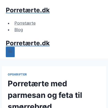
Fortsæt
Porretærte.dk
til
indhold
Porretærte
Blog
Porretærte.dk
OPSKRIFTER
Porretærte med
parmesan og feta til
smørrebrød