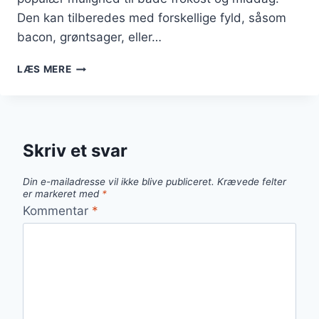
Den kan tilberedes med forskellige fyld, såsom
bacon, grøntsager, eller…
PORRETÆRTE
LÆS MERE
MED
BAGTE
GRØNTSAGER
OG
REJER
Skriv et svar
Din e-mailadresse vil ikke blive publiceret.
Krævede felter
er markeret med
*
Kommentar
*