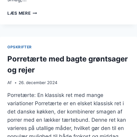
PORRETÆRTE
LÆS MERE
MED
FETA
OG
QUINOA
TIL
OPSKRIFTER
MÆTTENDE
MÅLTID
Porretærte med bagte grøntsager
og rejer
Af
26. december 2024
Porretærte: En klassisk ret med mange
variationer Porretærte er en elsket klassisk ret i
det danske køkken, der kombinerer smagen af
porrer med en lækker tærtebund. Denne ret kan
varieres på utallige måder, hvilket gør den til en
populær mulighed til både frokost og middag.