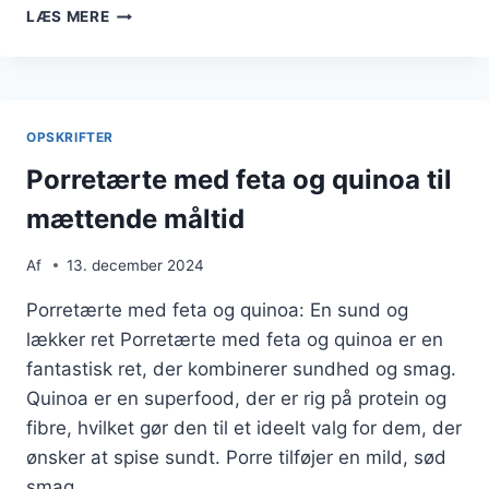
UVENTET
LÆS MERE
LÆKKERHED
I
PORRETÆRTEN
MED
KARTOFFELMOS
OPSKRIFTER
Porretærte med feta og quinoa til
mættende måltid
Af
13. december 2024
Porretærte med feta og quinoa: En sund og
lækker ret Porretærte med feta og quinoa er en
fantastisk ret, der kombinerer sundhed og smag.
Quinoa er en superfood, der er rig på protein og
fibre, hvilket gør den til et ideelt valg for dem, der
ønsker at spise sundt. Porre tilføjer en mild, sød
smag,…