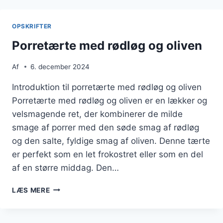
GRØNTSAGER:
SUND
OG
OPSKRIFTER
VELSMAGENDE
Porretærte med rødløg og oliven
Af
6. december 2024
Introduktion til porretærte med rødløg og oliven
Porretærte med rødløg og oliven er en lækker og
velsmagende ret, der kombinerer de milde
smage af porrer med den søde smag af rødløg
og den salte, fyldige smag af oliven. Denne tærte
er perfekt som en let frokostret eller som en del
af en større middag. Den…
PORRETÆRTE
LÆS MERE
MED
RØDLØG
OG