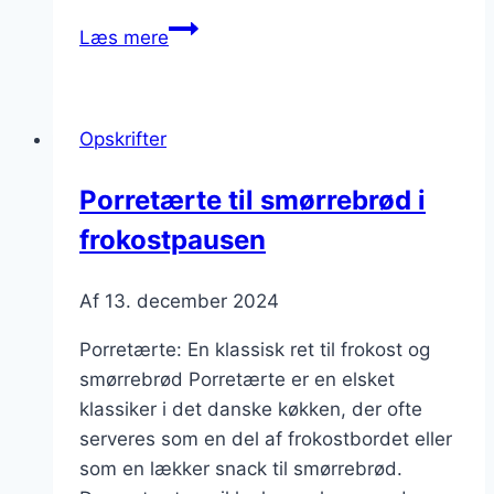
Smagfuld
Læs mere
porretærte
med
løg
Opskrifter
og
bacon
Porretærte til smørrebrød i
til
frokostpausen
middag
Af
13. december 2024
Porretærte: En klassisk ret til frokost og
smørrebrød Porretærte er en elsket
klassiker i det danske køkken, der ofte
serveres som en del af frokostbordet eller
som en lækker snack til smørrebrød.