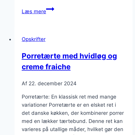
Porretærte
Læs mere
med
kartofler:
en
Opskrifter
mættende
ret
Porretærte med hvidløg og
creme fraiche
Af
22. december 2024
Porretærte: En klassisk ret med mange
variationer Porretærte er en elsket ret i
det danske køkken, der kombinerer porrer
med en lækker tærtebund. Denne ret kan
varieres på utallige måder, hvilket gør den