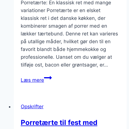
Porretærte: En klassisk ret med mange
variationer Porretærte er en elsket
klassisk ret i det danske køkken, der
kombinerer smagen af porrer med en
lækker tærtebund. Denne ret kan varieres
på utallige måder, hvilket gør den til en
favorit blandt både hjemmekokke og
professionelle. Uanset om du vælger at
tilføje ost, bacon eller grøntsager, er…
Porretærte
Læs mere
opgraderet
med
mozzarella
Opskrifter
eller
bagt
Porretærte til fest med
grøntsager