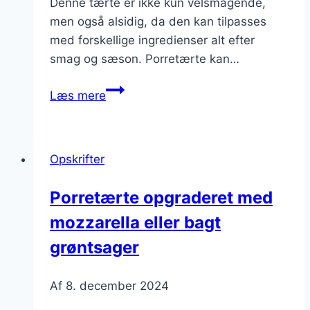
Denne tærte er ikke kun velsmagende,
men også alsidig, da den kan tilpasses
med forskellige ingredienser alt efter
smag og sæson. Porretærte kan…
Porretærte
Læs mere
til
smørrebrød
i
Opskrifter
frokostpausen
Porretærte opgraderet med
mozzarella eller bagt
grøntsager
Af
8. december 2024