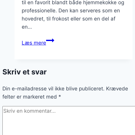
til en favorit blandt både hjemmekokke og
professionelle. Den kan serveres som en
hovedret, til frokost eller som en del af
en…
Porretærte
Læs mere
med
hvidløg
og
Skriv et svar
creme
fraiche
Din e-mailadresse vil ikke blive publiceret.
Krævede
felter er markeret med
*