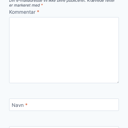
Din e-mailadresse vil ikke blive publiceret.
Krævede felter
er markeret med
*
Kommentar
*
Navn
*