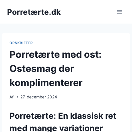
Fortsæt
Porretærte.dk
til
indhold
OPSKRIFTER
Porretærte med ost:
Ostesmag der
komplimenterer
Af
27. december 2024
Porretærte: En klassisk ret
med mange variationer