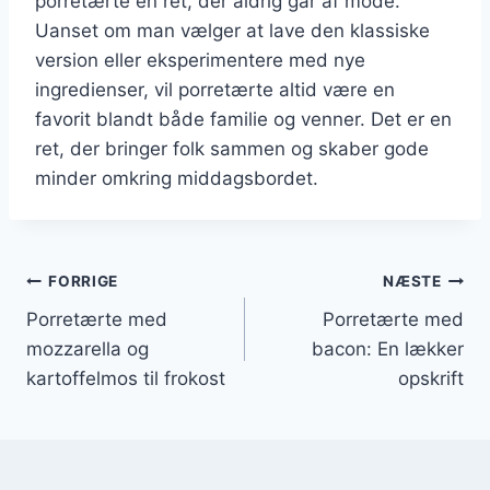
porretærte en ret, der aldrig går af mode.
Uanset om man vælger at lave den klassiske
version eller eksperimentere med nye
ingredienser, vil porretærte altid være en
favorit blandt både familie og venner. Det er en
ret, der bringer folk sammen og skaber gode
minder omkring middagsbordet.
Indlægsnavigation
FORRIGE
NÆSTE
Porretærte med
Porretærte med
mozzarella og
bacon: En lækker
kartoffelmos til frokost
opskrift