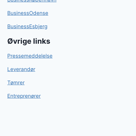
BusinessOdense
BusinessEsbjerg
Øvrige links
Pressemeddelelse
Leverandør
Tømrer
Entreprenører
Porretærte
Blog