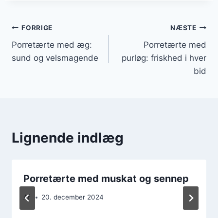
Indlægsnavigation
FORRIGE
NÆSTE
Porretærte med æg:
Porretærte med
sund og velsmagende
purløg: friskhed i hver
bid
Lignende indlæg
Porretærte med muskat og sennep
Af
20. december 2024