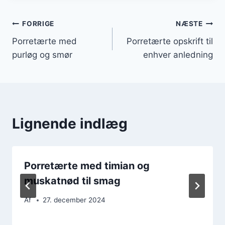
Indlægsnavigation
FORRIGE
NÆSTE
Porretærte med
Porretærte opskrift til
purløg og smør
enhver anledning
Lignende indlæg
Porretærte med timian og
muskatnød til smag
Af
27. december 2024