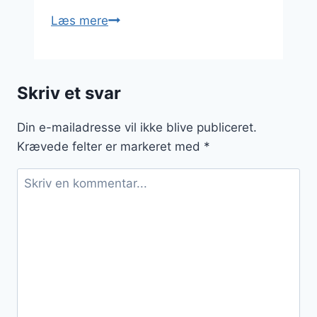
Porretærte
Læs mere
med
røget
laks
Skriv et svar
og
kyllingebacon
Din e-mailadresse vil ikke blive publiceret.
Krævede felter er markeret med
*