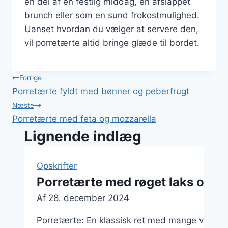
en del af en festlig middag, en afslappet
brunch eller som en sund frokostmulighed.
Uanset hvordan du vælger at servere den,
vil porretærte altid bringe glæde til bordet.
Indlægsnavigation
Forrige
Porretærte fyldt med bønner og peberfrugt
Næste
Porretærte med feta og mozzarella
Lignende indlæg
Opskrifter
Porretærte med røget laks og k
Af
28. december 2024
Porretærte: En klassisk ret med mange variatio