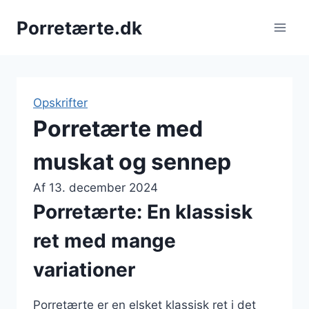
Fortsæt
Porretærte.dk
til
indhold
Opskrifter
Porretærte med
muskat og sennep
Af
13. december 2024
Porretærte: En klassisk
ret med mange
variationer
Porretærte er en elsket klassisk ret i det