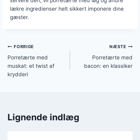
servere den, vil porretærte med løg og andre
lækre ingredienser helt sikkert imponere dine
gæster.
Indlægsnavigation
FORRIGE
NÆSTE
Porretærte med
Porretærte med
muskat: et twist af
bacon: en klassiker
krydderi
Lignende indlæg