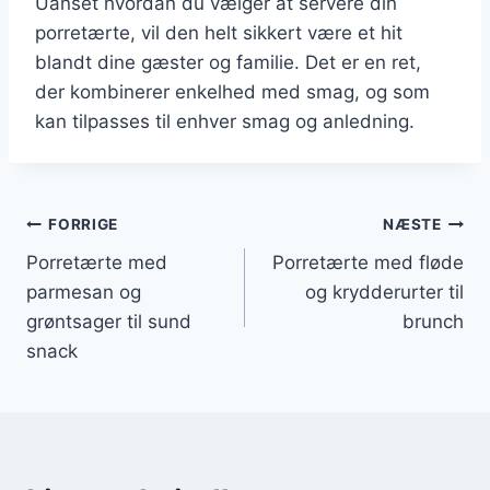
Uanset hvordan du vælger at servere din
porretærte, vil den helt sikkert være et hit
blandt dine gæster og familie. Det er en ret,
der kombinerer enkelhed med smag, og som
kan tilpasses til enhver smag og anledning.
Indlægsnavigation
FORRIGE
NÆSTE
Porretærte med
Porretærte med fløde
parmesan og
og krydderurter til
grøntsager til sund
brunch
snack