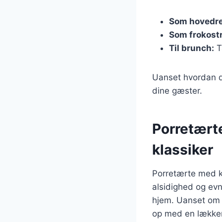
Som hovedre
Som frokostr
Til brunch:
T
Uanset hvordan du
dine gæster.
Porretært
klassiker
Porretærte med ky
alsidighed og evne
hjem. Uanset om d
op med en lækker 