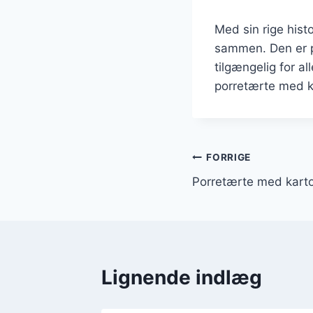
Med sin rige hist
sammen. Den er pe
tilgængelig for a
porretærte med k
Indlægsnavi
FORRIGE
Porretærte med karto
Lignende indlæg