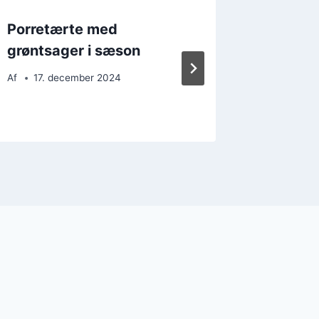
Porretærte med
Porret
grøntsager i sæson
oliven
Af
17. december 2024
Af
6. d