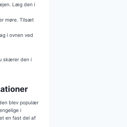
ejen. Læg den i
er møre. Tilsæt
bag i ovnen ved
du skærer den i
ationer
 den blev populær
ængelige i
et en fast del af