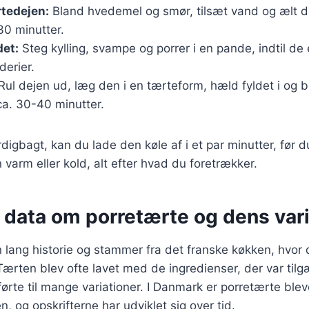
tedejen:
Bland hvedemel og smør, tilsæt vand og ælt d
30 minutter.
det:
Steg kylling, svampe og porrer i en pande, indtil de 
derier.
Rul dejen ud, læg den i en tærteform, hæld fyldet i og 
ca. 30-40 minutter.
digbagt, kan du lade den køle af i et par minutter, før 
 varm eller kold, alt efter hvad du foretrækker.
 data om porretærte og dens vari
 lang historie og stammer fra det franske køkken, hvor
Tærten blev ofte lavet med de ingredienser, der var tilg
førte til mange variationer. I Danmark er porretærte blev
, og opskrifterne har udviklet sig over tid.