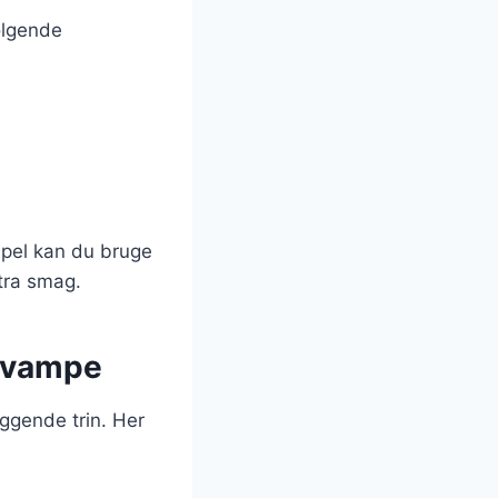
ølgende
mpel kan du bruge
stra smag.
 svampe
æggende trin. Her