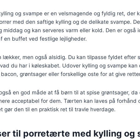
ylling og svampe er en velsmagende og fyldig ret, der 
rrer med den saftige kylling og de delikate svampe. De
og middag og kan serveres varm eller kold. Den er også id
f en buffet ved festlige lejligheder.
n lækker, men også alsidig. Du kan tilpasse fyldet efte
hvad du har i køleskabet. Udover kylling og svampe kan d
acon, grøntsager eller forskellige oste for at give retten
også en god måde at få børn til at spise grøntsager, d
 mere acceptabel for dem. Tærten kan laves på forhånd 
t gør den til en praktisk ret til travle hverdage.
er til porretærte med kylling o