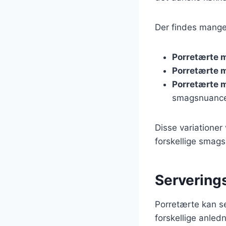
Der findes mange 
Porretærte 
Porretærte m
Porretærte m
smagsnuanc
Disse variationer
forskellige smag
Serverings
Porretærte kan ser
forskellige anledn