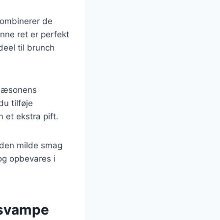
kombinerer de
nne ret er perfekt
eel til brunch
r sæsonens
u tilføje
 et ekstra pift.
a den milde smag
og opbevares i
g svampe