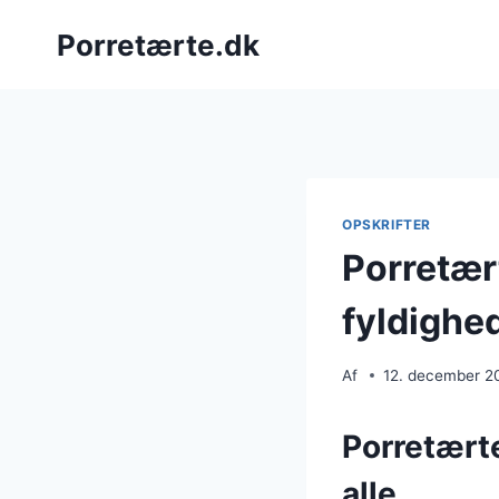
Fortsæt
Porretærte.dk
til
indhold
OPSKRIFTER
Porretær
fyldighe
Af
12. december 2
Porretærte
alle