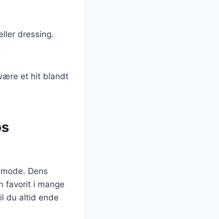
ller dressing.
.
være et hit blandt
øs
af mode. Dens
en favorit i mange
l du altid ende