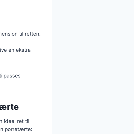
ension til retten.
ive en ekstra
tilpasses
tærte
ideel ret til
in porretærte: