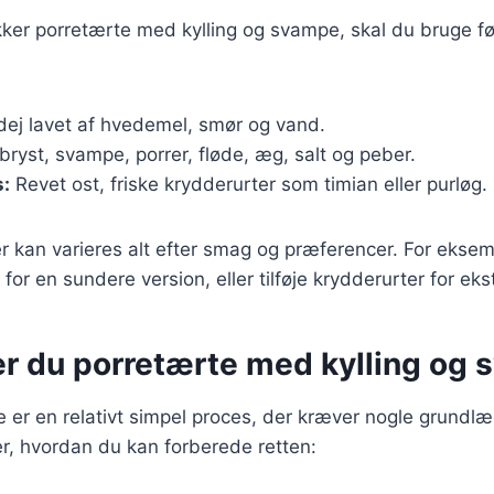
kker porretærte med kylling og svampe, skal du bruge f
ej lavet af hvedemel, smør og vand.
bryst, svampe, porrer, fløde, æg, salt og peber.
s:
Revet ost, friske krydderurter som timian eller purløg.
r kan varieres alt efter smag og præferencer. For ekse
for en sundere version, eller tilføje krydderurter for ek
er du porretærte med kylling og
e er en relativt simpel proces, der kræver nogle grundl
er, hvordan du kan forberede retten: