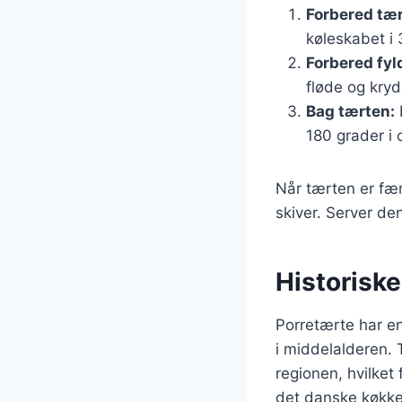
Forbered tær
køleskabet i 
Forbered fyl
fløde og kryd
Bag tærten:
180 grader i 
Når tærten er fær
skiver. Server den
Historiske
Porretærte har en
i middelalderen. 
regionen, hvilket 
det danske køkken