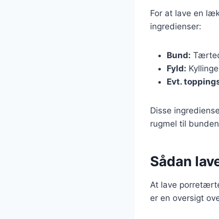
For at lave en læ
ingredienser:
Bund:
Tærted
Fyld:
Kyllinge
Evt. topping
Disse ingrediense
rugmel til bunden 
Sådan lav
At lave porretært
er en oversigt ov