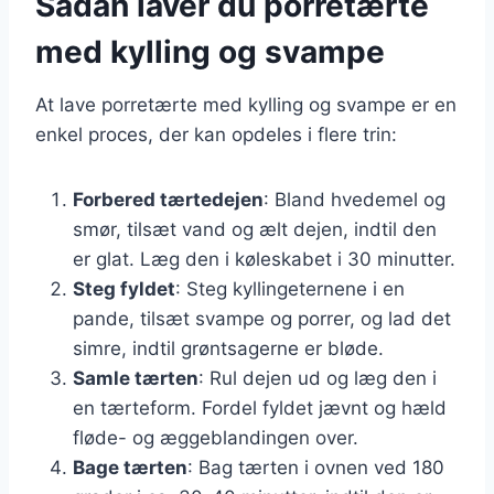
Sådan laver du porretærte
med kylling og svampe
At lave porretærte med kylling og svampe er en
enkel proces, der kan opdeles i flere trin:
Forbered tærtedejen
: Bland hvedemel og
smør, tilsæt vand og ælt dejen, indtil den
er glat. Læg den i køleskabet i 30 minutter.
Steg fyldet
: Steg kyllingeternene i en
pande, tilsæt svampe og porrer, og lad det
simre, indtil grøntsagerne er bløde.
Samle tærten
: Rul dejen ud og læg den i
en tærteform. Fordel fyldet jævnt og hæld
fløde- og æggeblandingen over.
Bage tærten
: Bag tærten i ovnen ved 180