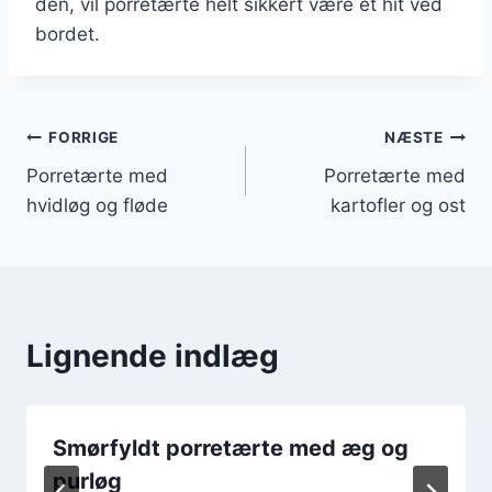
den, vil porretærte helt sikkert være et hit ved
bordet.
Indlægsnavigation
FORRIGE
NÆSTE
Porretærte med
Porretærte med
hvidløg og fløde
kartofler og ost
Lignende indlæg
Smørfyldt porretærte med æg og
purløg