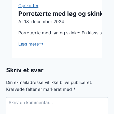
Opskrifter
Porretærte med løg og skinke
Af
18. december 2024
Porretærte med løg og skinke: En klassisk ret
Porretærte
Læs mere
med
løg
og
Skriv et svar
skinke
Din e-mailadresse vil ikke blive publiceret.
Krævede felter er markeret med
*