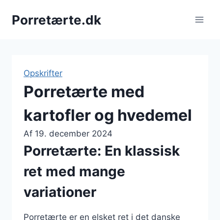
Fortsæt
Porretærte.dk
til
indhold
Opskrifter
Porretærte med
kartofler og hvedemel
Af
19. december 2024
Porretærte: En klassisk
ret med mange
variationer
Porretærte er en elsket ret i det danske