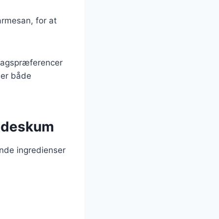
armesan, for at
 smagspræferencer
 er både
lødeskum
nde ingredienser