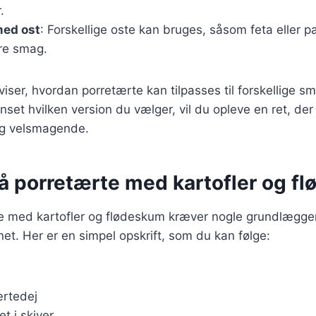
.
med ost
: Forskellige oste kan bruges, såsom feta eller p
re smag.
 viser, hvordan porretærte kan tilpasses til forskellige
set hvilken version du vælger, vil du opleve en ret, der
 og velsmagende.
på porretærte med kartofler og f
te med kartofler og flødeskum kræver nogle grundlægge
enet. Her er en simpel opskrift, som du kan følge:
ærtedej
et i skiver