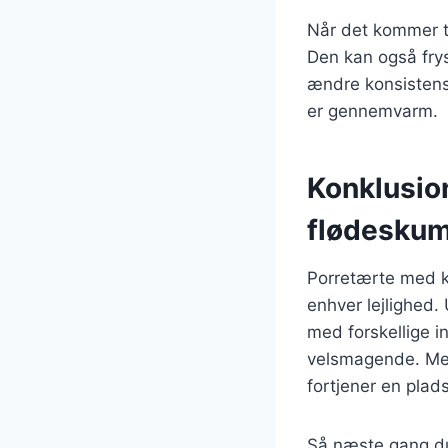
Når det kommer ti
Den kan også fry
ændre konsistens
er gennemvarm.
Konklusio
flødesku
Porretærte med ka
enhver lejlighed.
med forskellige in
velsmagende. Med 
fortjener en plads
Så næste gang du 