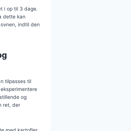
 i op til 3 dage.
a dette kan
ovnen, indtil den
og
 tilpasses til
r eksperimentere
stillende og
 ret, der
te med kartofler