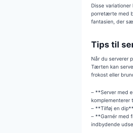
Disse variatione
porretærte med bå
fantasien, der sæ
Tips til s
Når du serverer p
Tærten kan server
frokost eller brun
– **Server med en
komplementerer 
– **Tilføj en dip*
– **Garnér med fr
indbydende udse