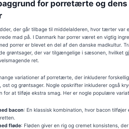
 baggrund for porretærte og dens
r
dder, der går tilbage til middelalderen, hvor tærter va
erede mad på. I Danmark har porrer været en vigtig ingr
 med porrer er blevet en del af den danske madkultur. Tra
de grøntsager, der var tilgængelige i sæsonen, hvilket g
g velsmagende ret.
mange variationer af porretærte, der inkluderer forskelli
 ost og grøntsager. Nogle opskrifter inkluderer også kr
n for at tilføje ekstra smag. Her er nogle populære variat
med bacon
: En klassisk kombination, hvor bacon tilføjer
retten.
med fløde
: Fløden giver en rig og cremet konsistens, de