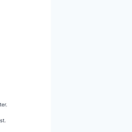
er.
st.