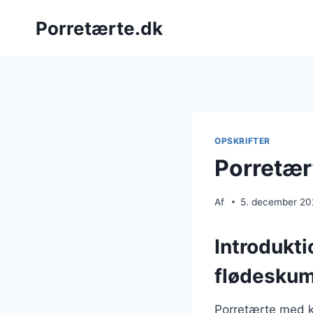
Fortsæt
Porretærte.dk
til
indhold
OPSKRIFTER
Porretær
Af
5. december 2
Introdukti
flødesku
Porretærte med k