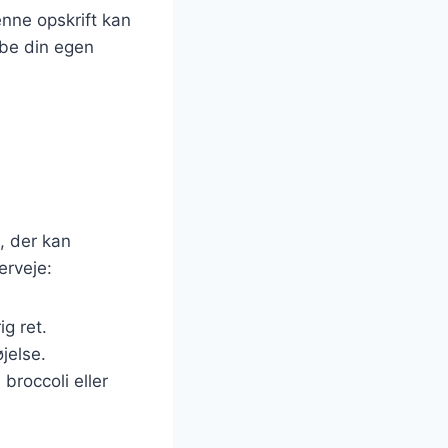
enne opskrift kan
abe din egen
, der kan
erveje:
ig ret.
øjelse.
broccoli eller