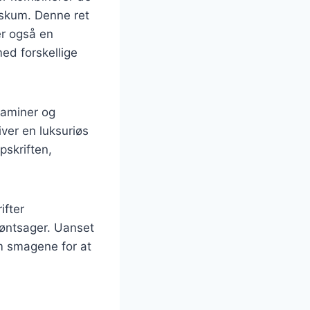
eskum. Denne ret
er også en
ed forskellige
taminer og
iver en luksuriøs
pskriften,
ifter
røntsager. Uanset
em smagene for at