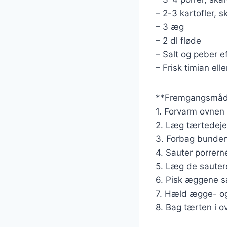
– 2-3 kartofler, s
– 3 æg
– 2 dl fløde
– Salt og peber e
– Frisk timian ell
**Fremgangsmåd
1. Forvarm ovnen 
2. Læg tærtedeje
3. Forbag bunden 
4. Sauter porrerne
5. Læg de sautere
6. Pisk æggene s
7. Hæld ægge- og
8. Bag tærten i ov