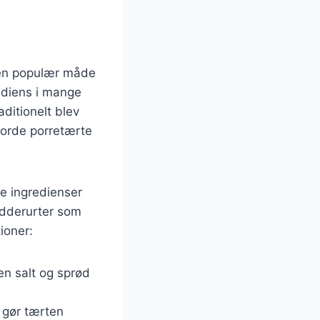
r en populær måde
ediens i mange
ditionelt blev
jorde porretærte
ge ingredienser
ydderurter som
ioner:
 en salt og sprød
r gør tærten