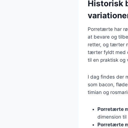
Historisk
variatione
Porretærte har rø
at bevare og tilb
retter, og tærter
tærter fyldt med 
til en praktisk o
I dag findes der 
som bacon, fløde,
timian og rosmari
Porretærte 
dimension til 
Porretærte 