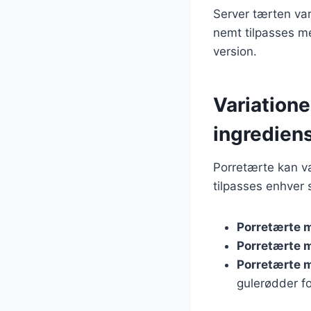
Server tærten var
nemt tilpasses me
version.
Variatione
ingredien
Porretærte kan va
tilpasses enhver 
Porretærte 
Porretærte 
Porretærte 
gulerødder fo