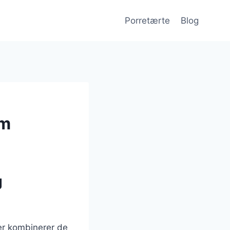
Porretærte
Blog
um
g
er kombinerer de