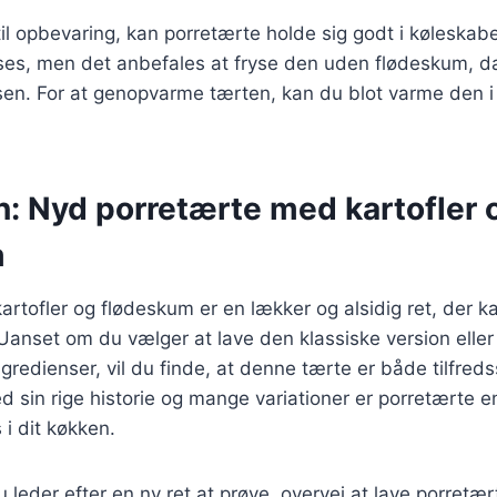
l opbevaring, kan porretærte holde sig godt i køleskabet
ses, men det anbefales at fryse den uden flødeskum, d
en. For at genopvarme tærten, kan du blot varme den i 
n: Nyd porretærte med kartofler 
m
rtofler og flødeskum er en lækker og alsidig ret, der kan
 Uanset om du vælger at lave den klassiske version elle
gredienser, vil du finde, at denne tærte er både tilfreds
sin rige historie og mange variationer er porretærte en
 i dit køkken.
leder efter en ny ret at prøve, overvej at lave porretær