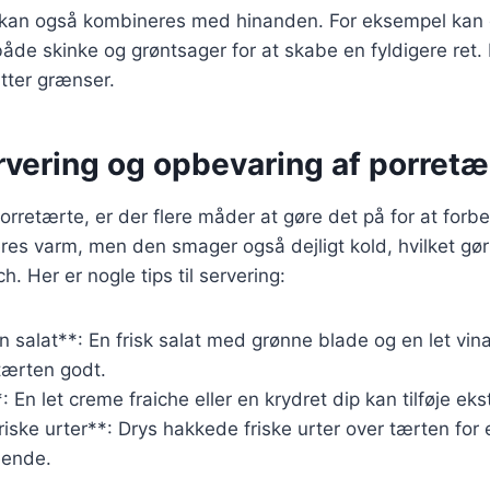
r kan også kombineres med hinanden. For eksempel kan 
de skinke og grøntsager for at skabe en fyldigere ret. 
tter grænser.
ervering og opbevaring af porretæ
orretærte, er der flere måder at gøre det på for at forb
es varm, men den smager også dejligt kold, hvilket gør 
ch. Her er nogle tips til servering:
 salat**: En frisk salat med grønne blade og en let vina
tærten godt.
*: En let creme fraiche eller en krydret dip kan tilføje ek
iske urter**: Drys hakkede friske urter over tærten for e
ende.