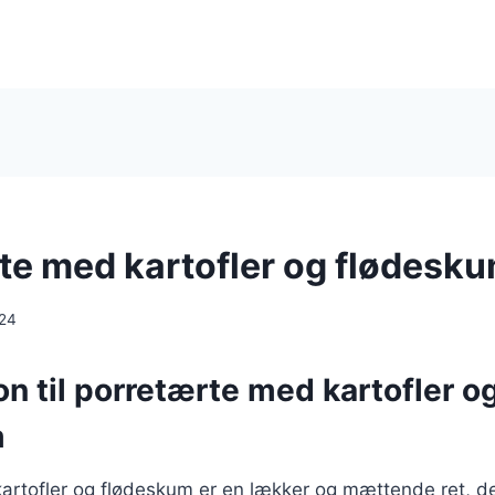
te med kartofler og flødesk
024
on til porretærte med kartofler o
m
artofler og flødeskum er en lækker og mættende ret, d