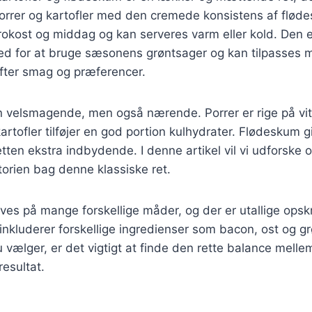
orrer og kartofler med den cremede konsistens af flød
 frokost og middag og kan serveres varm eller kold. Den 
ed for at bruge sæsonens grøntsager og kan tilpasses m
efter smag og præferencer.
un velsmagende, men også nærende. Porrer er rige på vi
artofler tilføjer en god portion kulhydrater. Flødeskum g
etten ekstra indbydende. I denne artikel vil vi udforske o
storien bag denne klassiske ret.
ves på mange forskellige måder, og der er utallige opskr
 inkluderer forskellige ingredienser som bacon, ost og g
u vælger, er det vigtigt at finde den rette balance mell
esultat.