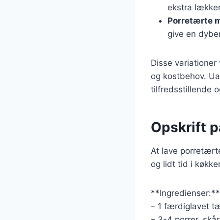
ekstra lækker
Porretærte 
give en dybe
Disse variationer
og kostbehov. Uan
tilfredsstillende
Opskrift 
At lave porretær
og lidt tid i køkk
**Ingredienser:**
– 1 færdiglavet t
– 3-4 porrer, skår