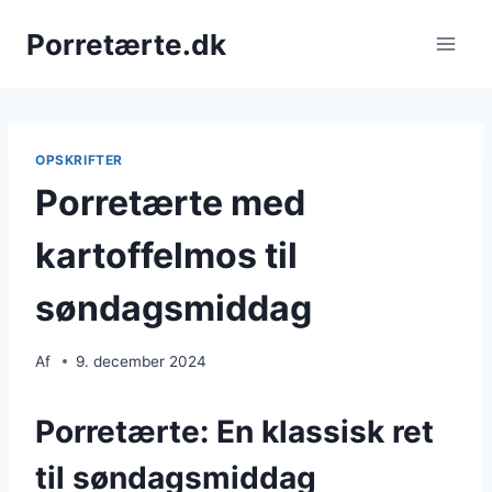
Fortsæt
Porretærte.dk
til
indhold
OPSKRIFTER
Porretærte med
kartoffelmos til
søndagsmiddag
Af
9. december 2024
Porretærte: En klassisk ret
til søndagsmiddag