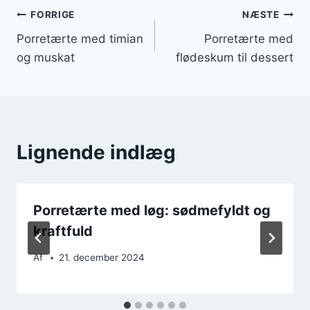
Indlægsnavigation
FORRIGE
NÆSTE
Porretærte med timian
Porretærte med
og muskat
flødeskum til dessert
Lignende indlæg
Porretærte med løg: sødmefyldt og
kraftfuld
Af
21. december 2024