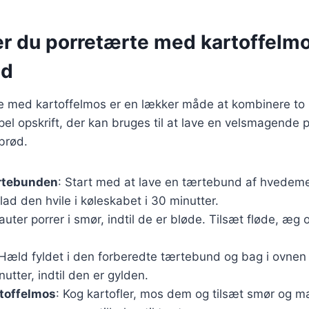
r du porretærte med kartoffelmos
ød
e med kartoffelmos er en lækker måde at kombinere to k
pel opskrift, der kan bruges til at lave en velsmagende 
ebrød.
rtebunden
: Start med at lave en tærtebund af hvedeme
lad den hvile i køleskabet i 30 minutter.
Sauter porrer i smør, indtil de er bløde. Tilsæt fløde, æg 
 Hæld fyldet i den forberedte tærtebund og bag i ovnen
utter, indtil den er gylden.
rtoffelmos
: Kog kartofler, mos dem og tilsæt smør og m