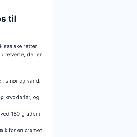
 til
lassiske retter
porretærte, der er
l, smør og vand.
og krydderier, og
 ved 180 grader i
ælk for en cremet