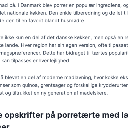
ad på. I Danmark blev porrer en populær ingrediens, o
 det nationale køkken. Den enkle tilberedning og de let t
de den til en favorit blandt husmødre.
te ikke kun en del af det danske køkken, men også en ret
lande. Hver region har sin egen version, ofte tilpasset
magspræferencer. Dette har bidraget til tærtes popularite
r kan tilpasses enhver lejlighed.
så blevet en del af moderne madlavning, hvor kokke ek
ser som quinoa, grøntsager og forskellige krydderurter.
ust og tiltrukket en ny generation af madelskere.
e opskrifter på porretærte med l
ser