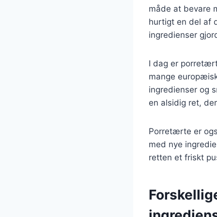
måde at bevare m
hurtigt en del af
ingredienser gjor
I dag er porretær
mange europæiske 
ingredienser og s
en alsidig ret, de
Porretærte er og
med nye ingredien
retten et friskt p
Forskellig
ingredien