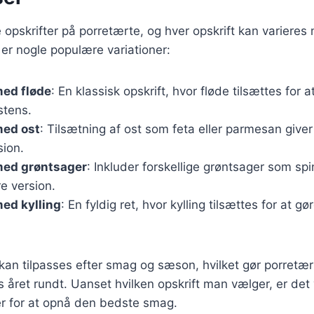
opskrifter på porretærte, og hver opskrift kan varieres 
 er nogle populære variationer:
med fløde
: En klassisk opskrift, hvor fløde tilsættes for a
stens.
med ost
: Tilsætning af ost som feta eller parmesan giver
ion.
med grøntsager
: Inkluder forskellige grøntsager som spi
e version.
ed kylling
: En fyldig ret, hvor kylling tilsættes for at 
 kan tilpasses efter smag og sæson, hvilket gør porretærte
s året rundt. Uanset hvilken opskrift man vælger, er det 
er for at opnå den bedste smag.