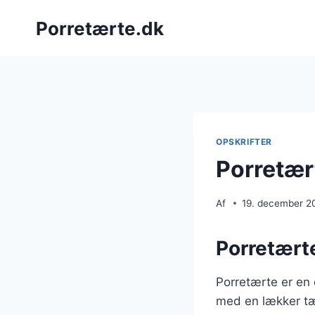
Fortsæt
Porretærte.dk
til
indhold
OPSKRIFTER
Porretær
Af
19. december 2
Porretærte
Porretærte er en 
med en lækker tær