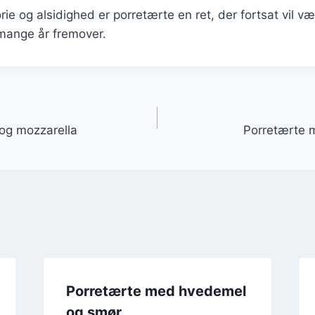
rie og alsidighed er porretærte en ret, der fortsat vil væ
mange år fremover.
gation
og mozzarella
Porretærte 
Porretærte med hvedemel
og smør