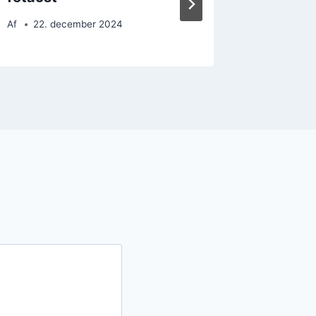
Af
22. december 2024
Af
26. 