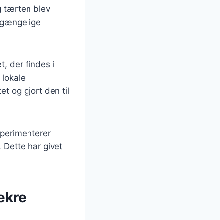
g tærten blev
ilgængelige
, der findes i
 lokale
t og gjort den til
sperimenterer
 Dette har givet
ækre