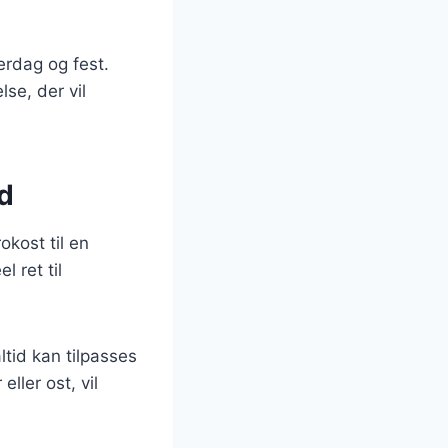
verdag og fest.
se, der vil
ed
okost til en
l ret til
tid kan tilpasses
ller ost, vil