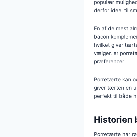
populær mulighed 
derfor ideel til s
En af de mest alm
bacon komplemente
hvilket giver tær
vælger, er porret
præferencer.
Porretærte kan og
giver tærten en u
perfekt til både h
Historien 
Porretærte har rø