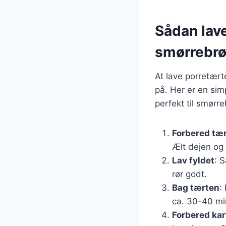
Sådan lave
smørrebr
At lave porretært
på. Her er en sim
perfekt til smørr
Forbered tæ
Ælt dejen og 
Lav fyldet
: 
rør godt.
Bag tærten
:
ca. 30-40 min
Forbered ka