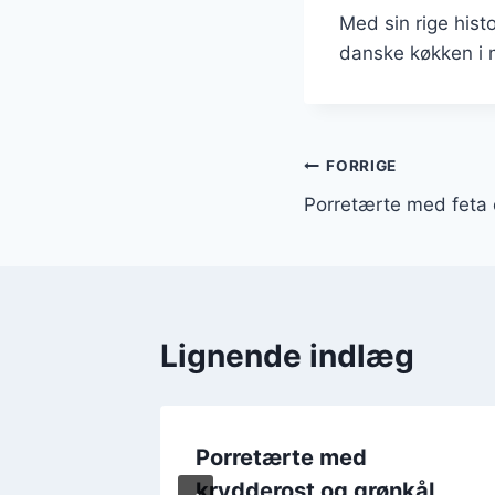
Med sin rige histo
danske køkken i 
Indlægsnavi
FORRIGE
Porretærte med feta 
Lignende indlæg
tofler
Porretærte med
krydderost og grønkål