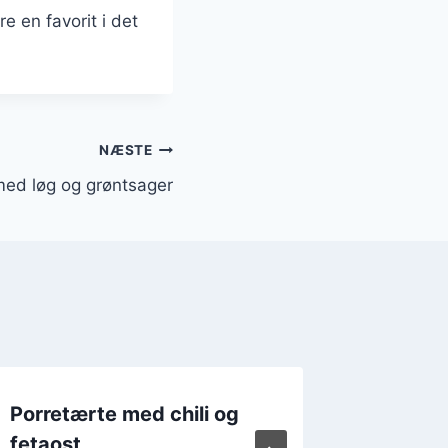
re en favorit i det
NÆSTE
med løg og grøntsager
Porretærte med chili og
Porret
fetaost
mozzar