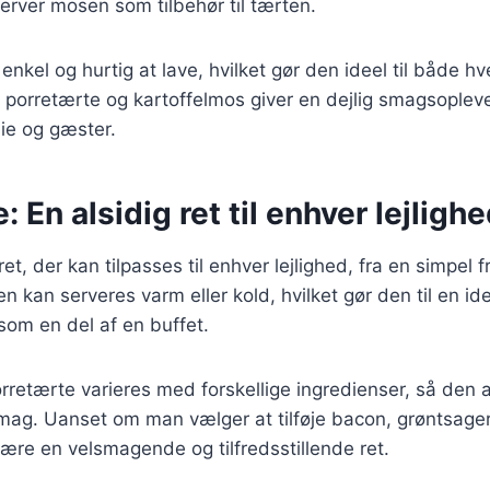
erver mosen som tilbehør til tærten.
enkel og hurtig at lave, hvilket gør den ideel til både h
porretærte og kartoffelmos giver en dejlig smagsoplevel
ie og gæster.
: En alsidig ret til enhver lejligh
et, der kan tilpasses til enhver lejlighed, fra en simpel fr
n kan serveres varm eller kold, hvilket gør den til en idee
som en del af en buffet.
retærte varieres med forskellige ingredienser, så den al
ag. Uanset om man vælger at tilføje bacon, grøntsager e
være en velsmagende og tilfredsstillende ret.