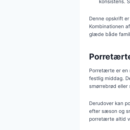
konsistens. S
Denne opskrift er 
Kombinationen af 
glæde både famil
Porretærte
Porretærte er en r
festlig middag. De
smørrebrød eller 
Derudover kan por
efter sæson og sm
porretærte altid 