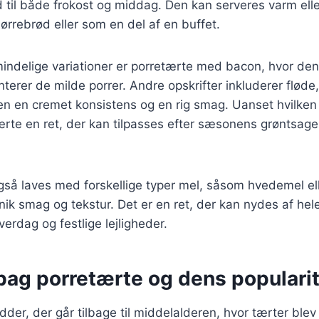
til både frokost og middag. Den kan serveres varm elle
mørrebrød eller som en del af en buffet.
indelige variationer er porretærte med bacon, hvor den
rer de milde porrer. Andre opskrifter inkluderer fløde,
ten en cremet konsistens og en rig smag. Uanset hvilken
ærte en ret, der kan tilpasses efter sæsonens grøntsage
så laves med forskellige typer mel, såsom hvedemel ell
nik smag og tekstur. Det er en ret, der kan nydes af hele
verdag og festlige lejligheder.
bag porretærte og dens populari
dder, der går tilbage til middelalderen, hvor tærter ble