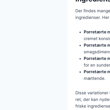
Der findes mange 
ingredienser. Her
Porretærte 
cremet konsi
Porretærte 
smagsdimens
Porretærte 
for en sunder
Porretærte m
mættende.
Disse variationer
ret, der kan nyde
friske ingrediens