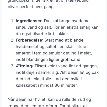
grundopskrift, der sikrer, at din tærtebund
bliver perfekt hver gang:
Ingredienser
: Du skal bruge hvedemel,
smør, vand og salt. For en ekstra smag kan
du også tilsætte lidt sukker.
Forberedelse
: Start med at blande
hvedemelet og saltet i en skål. Tilsæt
smørret i tern og smuldr det ind i melet,
indtil blandingen ligner groft sand.
Æltning
: Tilsæt koldt vand lidt ad gangen,
indtil dejen samler sig. Ælt dejen let og pak
den ind i plastfolie. Lad den hvile i
køleskabet i mindst 30 minutter.
Når dejen har hvilet, kan du rulle den ud og
lægge den i en tærteform. For at sikre, at