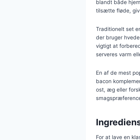
blandt både hjem
tilsætte fløde, g
Traditionelt set 
der bruger hvedem
vigtigt at forber
serveres varm ell
En af de mest po
bacon komplemente
ost, æg eller forsk
smagspræference
Ingrediens
For at lave en kl