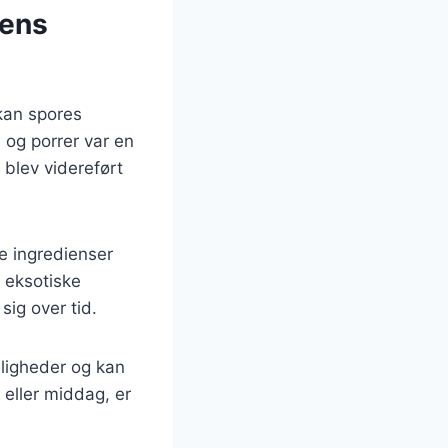
dens
 kan spores
 og porrer var en
 blev videreført
ge ingredienser
 eksotiske
sig over tid.
jligheder og kan
 eller middag, er