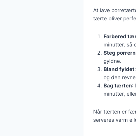
At lave porretærte
tærte bliver perfe
Forbered tæ
minutter, så 
Steg porrer
gyldne.
Bland fyldet
og den revne
Bag tærten
:
minutter, elle
Når tærten er fær
serveres varm ell