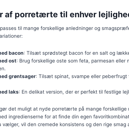
r af porretærte til enhver lejlighe
lpasses til mange forskellige anledninger og smagspræf
riationer:
med bacon
: Tilsæt sprødstegt bacon for en salt og lækk
med ost
: Brug forskellige oste som feta, parmesan eller 
en.
med grøntsager
: Tilsæt spinat, svampe eller peberfrugt
med laks
: En delikat version, der er perfekt til festlige lej
 gør det muligt at nyde porretærte på mange forskellige
ed ingredienserne for at finde din egen favoritkombina
u vælger, vil den cremede konsistens og den rige smag al