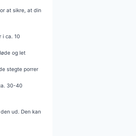
r at sikre, at din
i ca. 10
løde og let
de stegte porrer
ca. 30-40
r den ud. Den kan