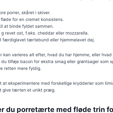
ore porrer, skåret i skiver.
l fløde for en cremet konsistens.
til at binde fyldet sammen.
 g revet ost, f.eks. cheddar eller mozzarella.
 1 færdiglavet tærtebund eller hjemmelavet dej.
r kan varieres alt efter, hvad du har hjemme, eller hvad
du tilføje bacon for ekstra smag eller grøntsager som sp
e retten mere fyldig.
gt at eksperimentere med forskellige krydderier som ti
at give tærten et unikt præg.
r du porretærte med fløde trin fo