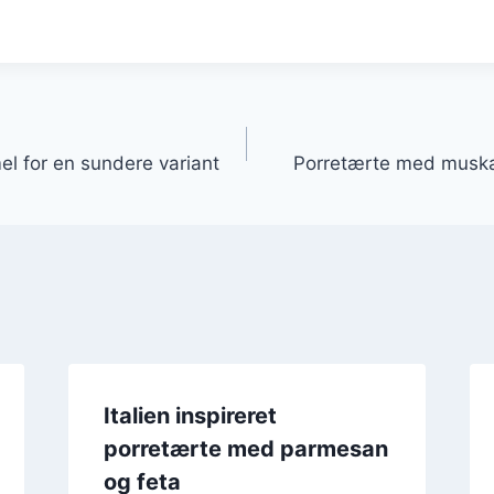
gation
l for en sundere variant
Porretærte med muska
Italien inspireret
porretærte med parmesan
og feta