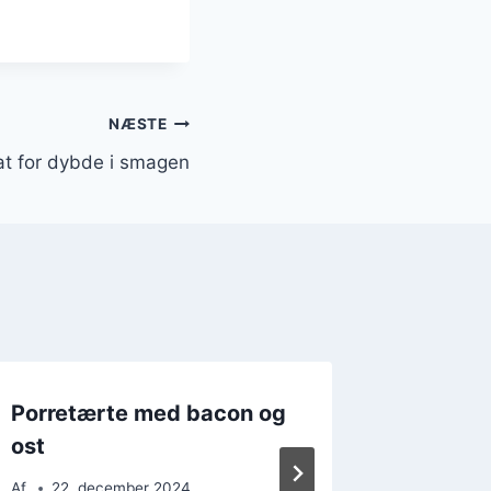
NÆSTE
t for dybde i smagen
Porretærte med bacon og
Porret
ost
grøntsa
Af
22. december 2024
Af
23. 