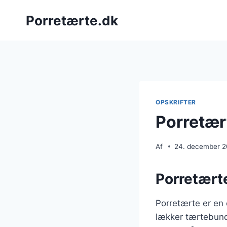
Fortsæt
Porretærte.dk
til
indhold
OPSKRIFTER
Porretær
Af
24. december 
Porretærte
Porretærte er en 
lækker tærtebund.