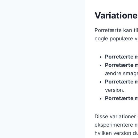
Variatione
Porretærte kan ti
nogle populære va
Porretærte 
Porretærte 
ændre smag
Porretærte 
version.
Porretærte 
Disse variationer
eksperimentere m
hvilken version d