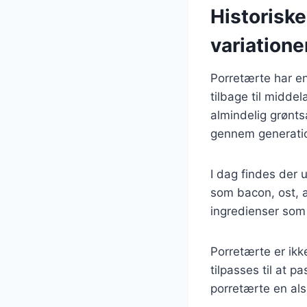
Historisk
variatione
Porretærte har en
tilbage til midde
almindelig grønts
gennem generatio
I dag findes der u
som bacon, ost, æ
ingredienser som l
Porretærte er ikk
tilpasses til at p
porretærte en alsi