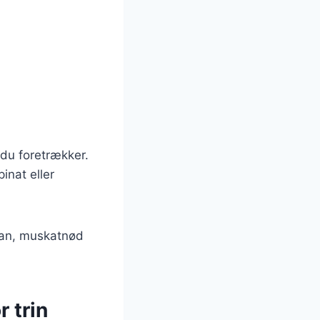
 du foretrækker.
inat eller
mian, muskatnød
r trin