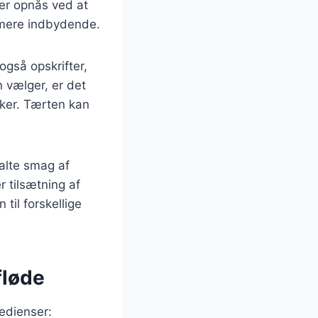
er opnås ved at
u mere indbydende.
også opskrifter,
 vælger, er det
ækker. Tærten kan
alte smag af
 tilsætning af
 til forskellige
fløde
redienser: