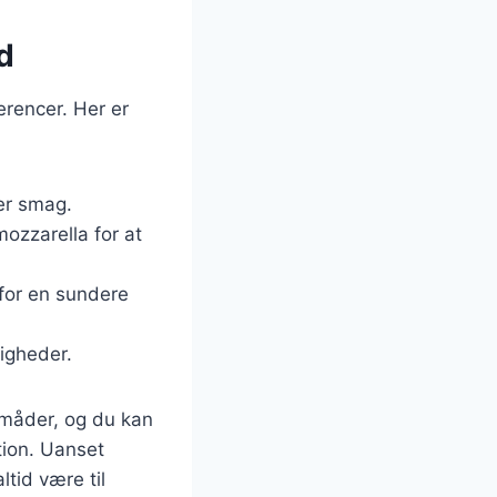
d
erencer. Her er
er smag.
mozzarella for at
 for en sundere
ligheder.
 måder, og du kan
tion. Uanset
tid være til