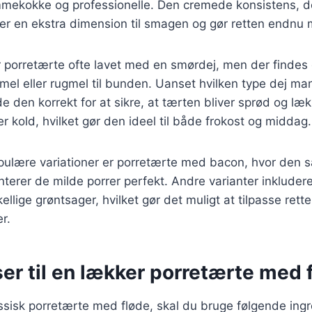
mekokke og professionelle. Den cremede konsistens, d
iver en ekstra dimension til smagen og gør retten endn
er porretærte ofte lavet med en smørdej, men der findes 
el eller rugmel til bunden. Uanset hvilken type dej man
ede den korrekt for at sikre, at tærten bliver sprød og l
er kold, hvilket gør den ideel til både frokost og middag.
pulære variationer er porretærte med bacon, hvor den s
rer de milde porrer perfekt. Andre varianter inkluderer
ellige grøntsager, hvilket gør det muligt at tilpasse retten
r.
er til en lækker porretærte med 
assisk porretærte med fløde, skal du bruge følgende ing