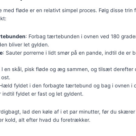
 med fløde er en relativt simpel proces. Følg disse trin fo
kt:
rtebunden
: Forbag tærtebunden i ovnen ved 180 grader 
den bliver let gylden.
ne
: Sauter porrerne i lidt smør på en pande, indtil de er b
: I en skål, pisk fløde og æg sammen, og tilsæt derefter 
 ost.
 Hæld fyldet i den forbagte tærtebund og bag i ovnen i 
r indtil fyldet er fast og let gyldent.
digbagt, lad den køle af i et par minutter, før du skære
er kold, alt efter hvad du foretrækker.