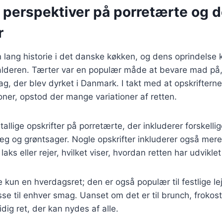
e perspektiver på porretærte og 
r
 lang historie i det danske køkken, og dens oprindelse
lalderen. Tærter var en populær måde at bevare mad på,
ag, der blev dyrket i Danmark. I takt med at opskrifterne
ner, opstod der mange variationer af retten.
tallige opskrifter på porretærte, der inkluderer forskelli
g og grøntsager. Nogle opskrifter inkluderer også mere
aks eller rejer, hvilket viser, hvordan retten har udviklet 
e kun en hverdagsret; den er også populær til festlige le
asse til enhver smag. Uanset om det er til brunch, frokost
dig ret, der kan nydes af alle.