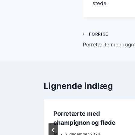
stede.
Indlægsnavi
FORRIGE
Porretærte med rugme
Lignende indlæg
ør og
Porretærte med
champignon og fløde
Af
6. december 2024