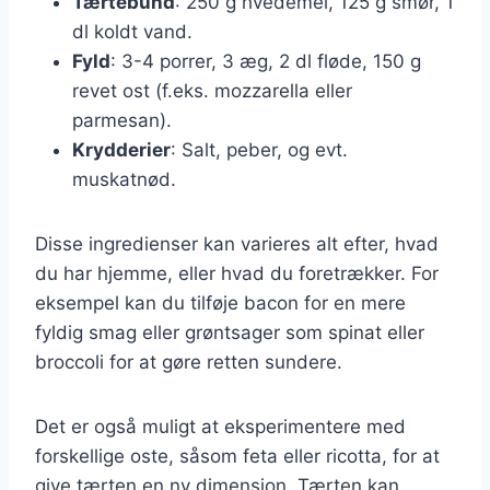
Tærtebund
: 250 g hvedemel, 125 g smør, 1
dl koldt vand.
Fyld
: 3-4 porrer, 3 æg, 2 dl fløde, 150 g
revet ost (f.eks. mozzarella eller
parmesan).
Krydderier
: Salt, peber, og evt.
muskatnød.
Disse ingredienser kan varieres alt efter, hvad
du har hjemme, eller hvad du foretrækker. For
eksempel kan du tilføje bacon for en mere
fyldig smag eller grøntsager som spinat eller
broccoli for at gøre retten sundere.
Det er også muligt at eksperimentere med
forskellige oste, såsom feta eller ricotta, for at
give tærten en ny dimension. Tærten kan