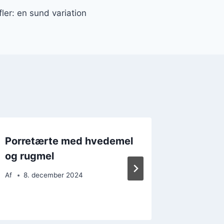
ler: en sund variation
Porretærte med hvedemel
Porretæ
og rugmel
muskat
smagsn
Af
8. december 2024
Af
28. 