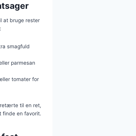
øntsager
l at bruge rester
:
stra smagfuld
 eller parmesan
ller tomater for
etærte til en ret,
 finde en favorit.