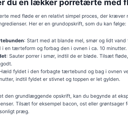
er du en lækker porretærte med f
ærte med fløde er en relativt simpel proces, der kræver 
gredienser. Her er en grundopskrift, som du kan følge:
rtebunden
: Start med at blande mel, smør og lidt vand f
 i en tærteform og forbag den i ovnen i ca. 10 minutter.
det
: Sauter porrer i smør, indtil de er bløde. Tilsæt fløde
 godt.
 Hæld fyldet i den forbagte tærtebund og bag i ovnen ve
utter, indtil fyldet er stivnet og toppen er let gylden.
et den grundlæggende opskrift, kan du begynde at ek
ienser. Tilsæt for eksempel bacon, ost eller grøntsager f
sonligt præg.