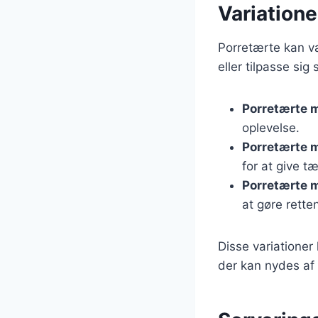
Variatione
Porretærte kan var
eller tilpasse si
Porretærte 
oplevelse.
Porretærte 
for at give t
Porretærte 
at gøre rette
Disse variationer 
der kan nydes af a