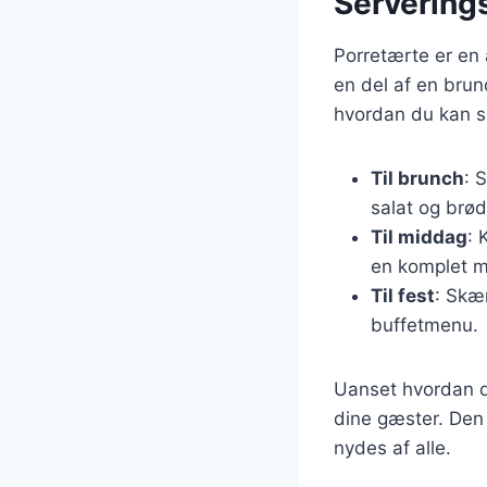
Serverings
Porretærte er en 
en del af en brunc
hvordan du kan s
Til brunch
: 
salat og brød
Til middag
: 
en komplet m
Til fest
: Skæ
buffetmenu.
Uanset hvordan du
dine gæster. Den 
nydes af alle.