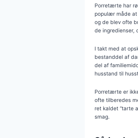
Porretærte har rø
populær måde at 
og de blev ofte b
de ingredienser, 
I takt med at ops
bestanddel af dan
del af familiemid
husstand til huss
Porretærte er ik
ofte tilberedes m
ret kaldet “tarte
smag.