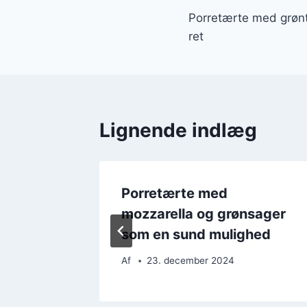
Porretærte med grønt
ret
Lignende indlæg
armesan
Porretærte med
g
mozzarella og grønsager
som en sund mulighed
Af
23. december 2024