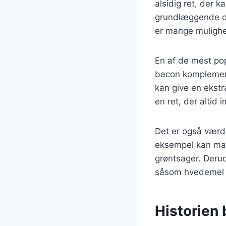
alsidig ret, der k
grundlæggende op
er mange mulighed
En af de mest po
bacon komplemente
kan give en ekstr
en ret, der altid 
Det er også værd 
eksempel kan man 
grøntsager. Deru
såsom hvedemel el
Historien