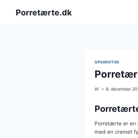
Fortsæt
Porretærte.dk
til
indhold
OPSKRIFTER
Porretær
Af
8. december 2
Porretærte
Porretærte er en 
med en cremet fyl