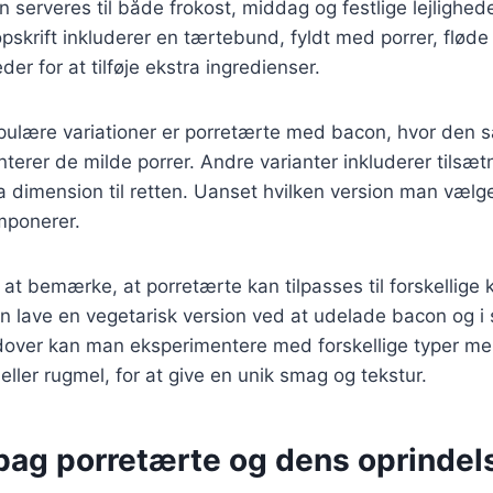
an serveres til både frokost, middag og festlige lejlighed
skrift inkluderer en tærtebund, fyldt med porrer, flød
er for at tilføje ekstra ingredienser.
pulære variationer er porretærte med bacon, hvor den s
rer de milde porrer. Andre varianter inkluderer tilsæt
a dimension til retten. Uanset hvilken version man vælge
imponerer.
at bemærke, at porretærte kan tilpasses til forskellige 
lave en vegetarisk version ved at udelade bacon og i st
dover kan man eksperimentere med forskellige typer mel
ler rugmel, for at give en unik smag og tekstur.
 bag porretærte og dens oprindel