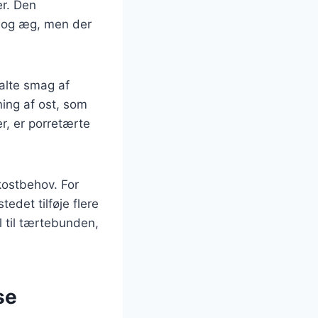
er. Den
e og æg, men der
alte smag af
ning af ost, som
r, er porretærte
kostbehov. For
edet tilføje flere
 til tærtebunden,
se