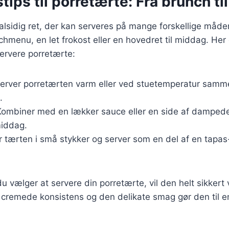
tips til porretærte: Fra brunch til
alsidig ret, der kan serveres på mange forskellige måd
hmenu, en let frokost eller en hovedret til middag. Her er
ervere porretærte:
Server porretærten varm eller ved stuetemperatur samm
.
Kombiner med en lækker sauce eller en side af dampede
iddag.
r tærten i små stykker og server som en del af en tapas-
 vælger at servere din porretærte, vil den helt sikkert 
cremede konsistens og den delikate smag gør den til en