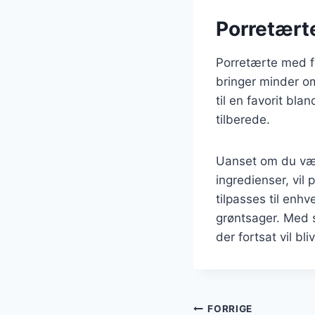
Porretærte
Porretærte med fl
bringer minder o
til en favorit bl
tilberede.
Uanset om du væl
ingredienser, vil
tilpasses til enh
grøntsager. Med s
der fortsat vil bl
Indlægsnavi
FORRIGE