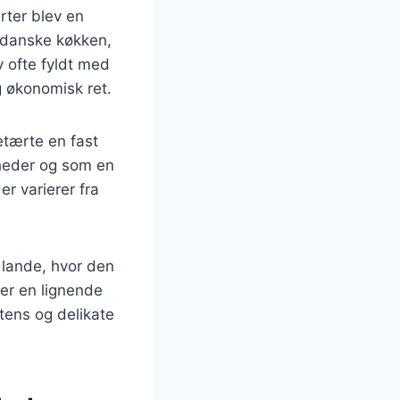
rter blev en
 danske køkken,
v ofte fyldt med
g økonomisk ret.
etærte en fast
gheder og som en
r varierer fra
 lande, hvor den
der en lignende
stens og delikate