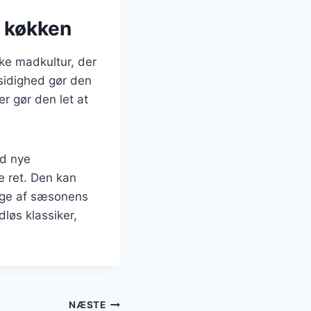
e køkken
ke madkultur, der
sidighed gør den
r gør den let at
ed nye
e ret. Den kan
mage af sæsonens
dløs klassiker,
NÆSTE