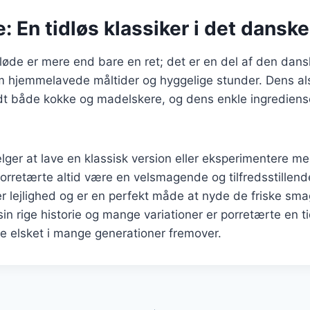
: En tidløs klassiker i det dansk
øde er mere end bare en ret; det er en del af den dans
m hjemmelavede måltider og hyggelige stunder. Dens al
andt både kokke og madelskere, og dens enkle ingrediense
ger at lave en klassisk version eller eksperimentere m
 porretærte altid være en velsmagende og tilfredsstillend
ver lejlighed og er en perfekt måde at nyde de friske s
in rige historie og mange variationer er porretærte en ti
ive elsket i mange generationer fremover.
gation