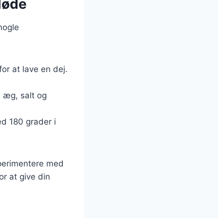
løde
nogle
or at lave en dej.
, æg, salt og
d 180 grader i
sperimentere med
or at give din