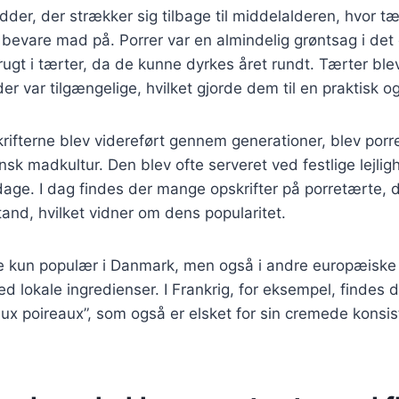
dder, der strækker sig tilbage til middelalderen, hvor tæ
bevare mad på. Porrer var en almindelig grøntsag i det
rugt i tærter, da de kunne dyrkes året rundt. Tærter ble
der var tilgængelige, hvilket gjorde dem til en praktisk o
krifterne blev videreført gennem generationer, blev porr
sk madkultur. Den blev ofte serveret ved festlige lejli
dage. I dag findes der mange opskrifter på porretærte, de
tand, hvilket vidner om dens popularitet.
ke kun populær i Danmark, men også i andre europæiske
ed lokale ingredienser. I Frankrig, for eksempel, findes 
 aux poireaux”, som også er elsket for sin cremede konsi