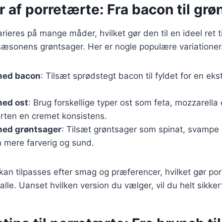
r af porretærte: Fra bacon til gr
ieres på mange måder, hvilket gør den til en ideel ret ti
g sæsonens grøntsager. Her er nogle populære variationer
med bacon
: Tilsæt sprødstegt bacon til fyldet for en ek
med ost
: Brug forskellige typer ost som feta, mozzarella
ærten en cremet konsistens.
med grøntsager
: Tilsæt grøntsager som spinat, svampe e
n mere farverig og sund.
kan tilpasses efter smag og præferencer, hvilket gør porr
lle. Uanset hvilken version du vælger, vil du helt sikkert