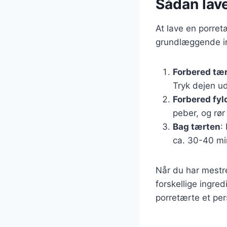
Sådan lav
At lave en porret
grundlæggende in
Forbered tæ
Tryk dejen ud
Forbered fyl
peber, og rør
Bag tærten
:
ca. 30-40 min
Når du har mestr
forskellige ingred
porretærte et per