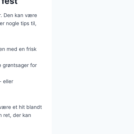
 fest
er. Den kan være
 nogle tips til,
en med en frisk
 grøntsager for
 eller
være et hit blandt
 ret, der kan