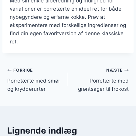
Med sin enkle tilberedning og mulighed for
variationer er porretærte en ideel ret for både
nybegyndere og erfarne kokke. Prøv at
eksperimentere med forskellige ingredienser og
find din egen favoritversion af denne klassiske
ret.
Indlægsnavigation
FORRIGE
NÆSTE
Porretærte med smør
Porretærte med
og krydderurter
grøntsager til frokost
Lignende indlæg