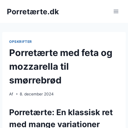
Fortsæt
Porretærte.dk
til
indhold
OPSKRIFTER
Porretærte med feta og
mozzarella til
smørrebrød
Af
8. december 2024
Porretærte: En klassisk ret
med mange variationer