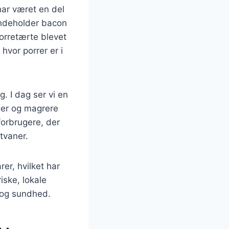
har været en del
indeholder bacon
porretærte blevet
hvor porrer er i
. I dag ser vi en
ger og magrere
forbrugere, der
tvaner.
er, hvilket har
iske, lokale
g og sundhed.