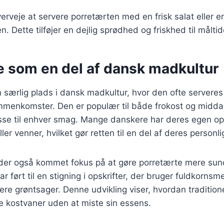
erveje at servere porretærten med en frisk salat eller en
n. Dette tilføjer en dejlig sprødhed og friskhed til måltid
e som en del af dansk madkultur
 særlig plads i dansk madkultur, hvor den ofte serveres
ammenkomster. Den er populær til både frokost og midd
passe til enhver smag. Mange danskere har deres egen op
ller venner, hvilket gør retten til en del af deres personli
r der også kommet fokus på at gøre porretærte mere s
ar ført til en stigning i opskrifter, der bruger fuldkornsm
flere grøntsager. Denne udvikling viser, hvordan traditio
e kostvaner uden at miste sin essens.