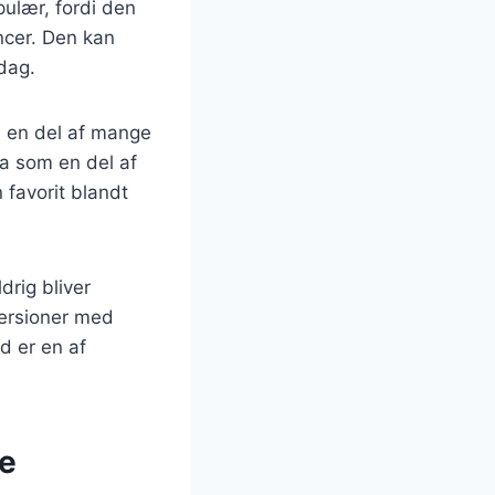
pulær, fordi den
ncer. Den kan
dag.
e en del af mange
da som en del af
 favorit blandt
drig bliver
versioner med
d er en af
te