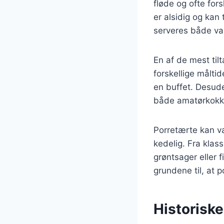
fløde og ofte fors
er alsidig og kan
serveres både var
En af de mest til
forskellige målti
en buffet. Desuden
både amatørkokke
Porretærte kan var
kedelig. Fra klas
grøntsager eller 
grundene til, at 
Historiske