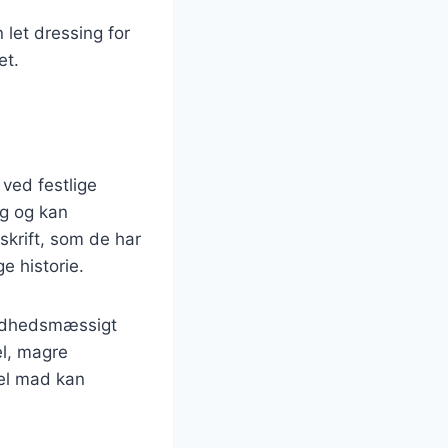
 let dressing for
et.
 ved festlige
ag og kan
skrift, som de har
ge historie.
undhedsmæssigt
el, magre
nel mad kan