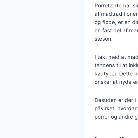
Porretærte har si
af madtraditionen
og fløde, er en d
en fast del af ma
sæson.
I takt med at mad
tendens til at in
kødtyper. Dette 
ønsker at nyde e
Desuden er der i 
påvirket, hvordan
porrer og andre g