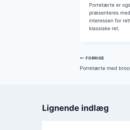
Porretærte er ogs
præsenteres med k
interessen for re
klassiske ret.
Indlægsnavi
FORRIGE
Porretærte med brocco
Lignende indlæg