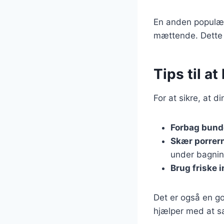
En anden populær v
mættende. Dette k
Tips til a
For at sikre, at d
Forbag bund
Skær porrern
under bagnin
Brug friske 
Det er også en go
hjælper med at sæ