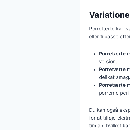
Variatione
Porretærte kan var
eller tilpasse ef
Porretærte 
version.
Porretærte m
delikat smag
Porretærte 
porrerne perf
Du kan også eksp
for at tilføje ek
timian, hvilket ka