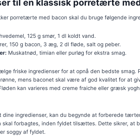
er til en klassisk porretærte me
ækker porretærte med bacon skal du bruge følgende ingr
hvedemel, 125 g smør, 1 dl koldt vand.
er, 150 g bacon, 3 æg, 2 dl fløde, salt og peber.
er:
Muskatnød, timian eller purløg for ekstra smag.
 vælge friske ingredienser for at opnå den bedste smag. 
ønne, mens baconet skal være af god kvalitet for at gi
løden kan varieres med creme fraiche eller græsk yoghu
t dine ingredienser, kan du begynde at forberede tærte
skal forbagtes, inden fyldet tilsættes. Dette sikrer, at 
er soggy af fyldet.