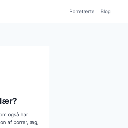
Porretærte
Blog
ulær?
som også har
on af porrer, æg,