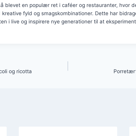
å blevet en populær ret i caféer og restauranter, hvor d
reative fyld og smagskombinationer. Dette har bidraget
tten i live og inspirere nye generationer til at eksperim
gation
li og ricotta
Porretær