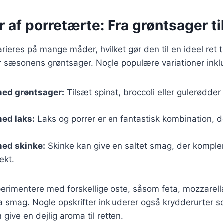
r af porretærte: Fra grøntsager ti
ieres på mange måder, hvilket gør den til en ideel ret ti
ter sæsonens grøntsager. Nogle populære variationer inkl
med grøntsager:
Tilsæt spinat, broccoli eller gulerødder
ed laks:
Laks og porrer er en fantastisk kombination, d
.
med skinke:
Skinke kan give en saltet smag, der kompl
ekt.
erimentere med forskellige oste, såsom feta, mozzarell
stra smag. Nogle opskrifter inkluderer også krydderurter s
n give en dejlig aroma til retten.