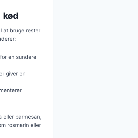
l kød
l at bruge rester
uderer:
 for en sundere
er giver en
ementerer
a eller parmesan,
om rosmarin eller