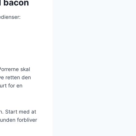
d bacon
edienser:
Porrerne skal
ve retten den
rt for en
n. Start med at
bunden forbliver