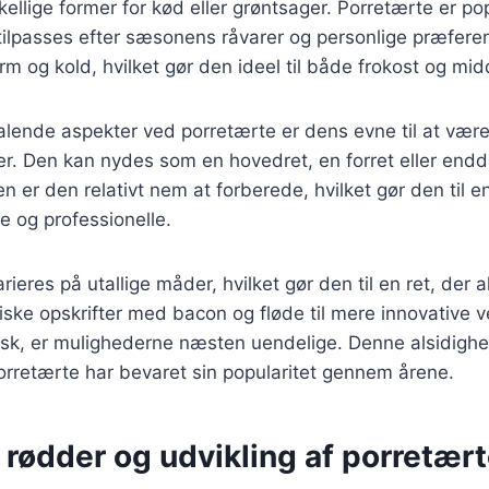
kellige former for kød eller grøntsager. Porretærte er po
 tilpasses efter sæsonens råvarer og personlige præfere
m og kold, hvilket gør den ideel til både frokost og mid
talende aspekter ved porretærte er dens evne til at vær
der. Den kan nydes som en hovedret, en forret eller end
 er den relativt nem at forberede, hvilket gør den til en
 og professionelle.
ieres på utallige måder, hvilket gør den til en ret, der al
siske opskrifter med bacon og fløde til mere innovative 
fisk, er mulighederne næsten uendelige. Denne alsidighe
porretærte har bevaret sin popularitet gennem årene.
 rødder og udvikling af porretær