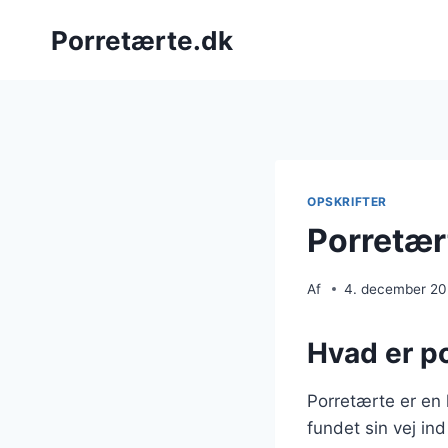
Fortsæt
Porretærte.dk
til
indhold
OPSKRIFTER
Porretær
Af
4. december 2
Hvad er p
Porretærte er en 
fundet sin vej in