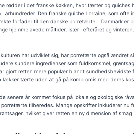
ne rødder i det franske køkken, hvor tærter og quiches 
 i århundreder. Den franske quiche Lorraine, som ofte 
irekte forfader til den danske porretærte. I Danmark er 
nge hjemmelavede måltider, især i efteråret og vinteren, 
kulturen har udviklet sig, har porretærte også ændret sig
kludere sundere ingredienser som fuldkornsmel, grøntsa
har gjort retten mere populær blandt sundhedsbevidste 
n lækker tærte uden at gå på kompromis med deres kos
de senere år kommet fokus på lokale og økologiske råvar
 porretærte tilberedes. Mange opskrifter inkluderer nu fr
røntsager, hvilket giver retten en ny dimension af sma