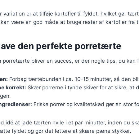
ariation er at tilføje kartofler til fyldet, hvilket gør tæ
an være en god måde at bruge rester af kartofler fra ti
t lave den perfekte porretærte
in porretærte bliver en succes, er der nogle tips, du kan 
en:
Forbag tærtebunden i ca. 10-15 minutter, så den bli
e korrekt:
Skær porrerne i tynde skiver for at sikre, at 
gen.
ingredienser:
Friske porrer og kvalitetskød gør en stor f
d idé at lade tærten hvile i et par minutter, inden du s
tte fyldet og gør det lettere at skære pæne stykker.