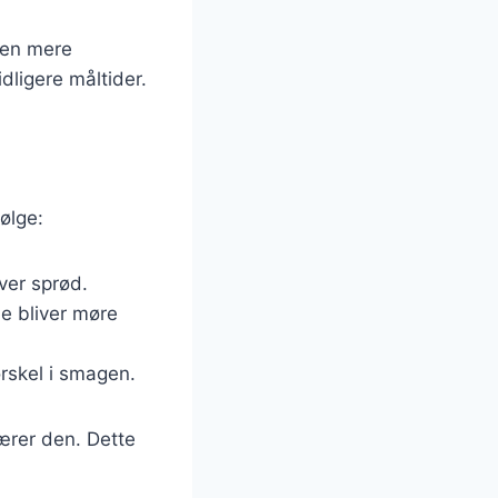
rten mere
dligere måltider.
følge:
ver sprød.
de bliver møre
orskel i smagen.
kærer den. Dette