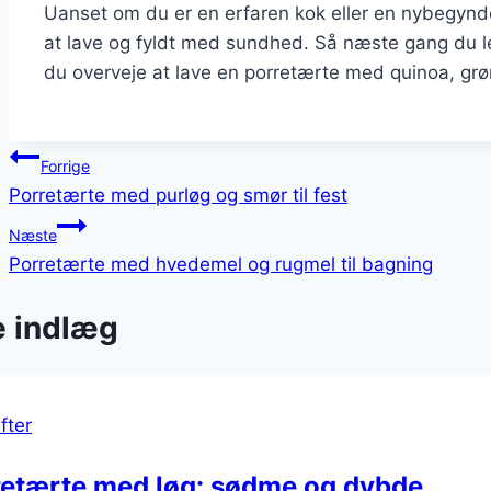
Uanset om du er en erfaren kok eller en nybegynder
at lave og fyldt med sundhed. Så næste gang du l
du overveje at lave en porretærte med quinoa, grø
Indlægsnavigation
Forrige
Porretærte med purløg og smør til fest
Næste
Porretærte med hvedemel og rugmel til bagning
e indlæg
fter
retærte med løg: sødme og dybde