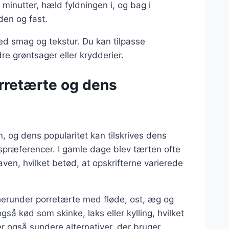
minutter, hæld fyldningen i, og bag i
den og fast.
ed smag og tekstur. Du kan tilpasse
re grøntsager eller krydderier.
orretærte og dens
, og dens popularitet kan tilskrives dens
agspræferencer. I gamle dage blev tærten ofte
aven, hvilket betød, at opskrifterne varierede
 herunder porretærte med fløde, ost, æg og
gså kød som skinke, laks eller kylling, hvilket
 også sundere alternativer, der bruger