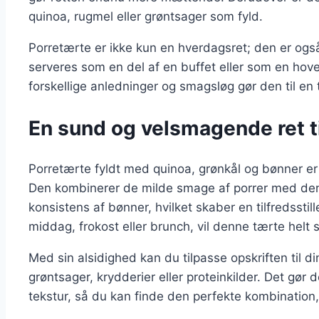
quinoa, rugmel eller grøntsager som fyld.
Porretærte er ikke kun en hverdagsret; den er også 
serveres som en del af en buffet eller som en hoved
forskellige anledninger og smagsløg gør den til en 
En sund og velsmagende ret ti
Porretærte fyldt med quinoa, grønkål og bønner er 
Den kombinerer de milde smage af porrer med den
konsistens af bønner, hvilket skaber en tilfredssti
middag, frokost eller brunch, vil denne tærte helt 
Med sin alsidighed kan du tilpasse opskriften til di
grøntsager, krydderier eller proteinkilder. Det gø
tekstur, så du kan finde den perfekte kombination,