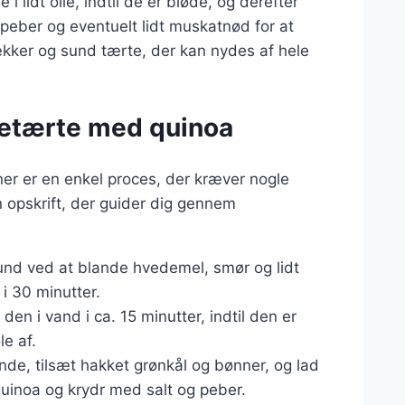
 lidt olie, indtil de er bløde, og derefter
 peber og eventuelt lidt muskatnød for at
ker og sund tærte, der kan nydes af hele
retærte med quinoa
er er en enkel proces, der kræver nogle
n opskrift, der guider dig gennem
und ved at blande hvedemel, smør og lidt
 i 30 minutter.
den i vand i ca. 15 minutter, indtil den er
e af.
ande, tilsæt hakket grønkål og bønner, og lad
quinoa og krydr med salt og peber.