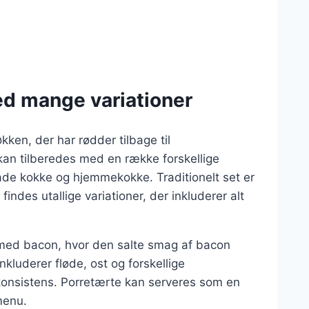
ed mange variationer
kken, der har rødder tilbage til
kan tilberedes med en række forskellige
 både kokke og hjemmekokke. Traditionelt set er
indes utallige variationer, der inkluderer alt
 med bacon, hvor den salte smag af bacon
kluderer fløde, ost og forskellige
t konsistens. Porretærte kan serveres som en
menu.