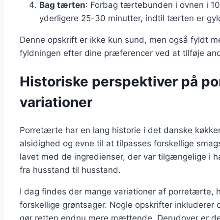
Bag tærten
: Forbag tærtebunden i ovnen i 10 
yderligere 25-30 minutter, indtil tærten er gyl
Denne opskrift er ikke kun sund, men også fyldt m
fyldningen efter dine præferencer ved at tilføje and
Historiske perspektiver på p
variationer
Porretærte har en lang historie i det danske køkken
alsidighed og evne til at tilpasses forskellige sm
lavet med de ingredienser, der var tilgængelige i h
fra husstand til husstand.
I dag findes der mange variationer af porretærte,
forskellige grøntsager. Nogle opskrifter inkluderer o
gør retten endnu mere mættende. Derudover er der