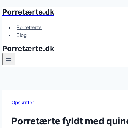
Porretærte.dk
Fortsæt
til
indhold
Porretærte
Blog
Porretærte.dk
Opskrifter
Porretærte fyldt med quin