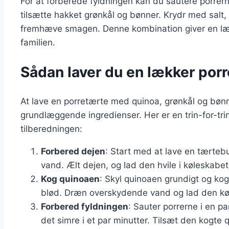
For at forberede fyldningen kan du sautere porrerne i
tilsætte hakket grønkål og bønner. Krydr med salt,
fremhæve smagen. Denne kombination giver en læk
familien.
Sådan laver du en lækker por
At lave en porretærte med quinoa, grønkål og bønn
grundlæggende ingredienser. Her er en trin-for-tri
tilberedningen:
Forbered dejen
: Start med at lave en tærteb
vand. Ælt dejen, og lad den hvile i køleskabet
Kog quinoaen
: Skyl quinoaen grundigt og kog 
blød. Dræn overskydende vand og lad den køl
Forbered fyldningen
: Sauter porrerne i en p
det simre i et par minutter. Tilsæt den kogte 