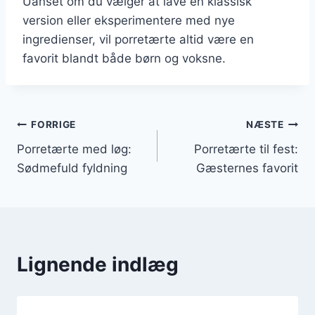
Uanset om du vælger at lave en klassisk
version eller eksperimentere med nye
ingredienser, vil porretærte altid være en
favorit blandt både børn og voksne.
Indlægsnavigation
FORRIGE
NÆSTE
Porretærte med løg:
Porretærte til fest:
Sødmefuld fyldning
Gæsternes favorit
Lignende indlæg