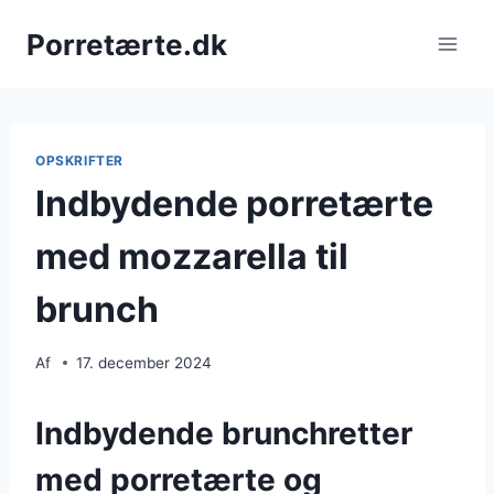
Fortsæt
Porretærte.dk
til
indhold
OPSKRIFTER
Indbydende porretærte
med mozzarella til
brunch
Af
17. december 2024
Indbydende brunchretter
med porretærte og