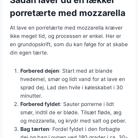
porretærte med mozzarella
At lave en porretærte med mozzarella kræver
ikke meget tid, og processen er enkel. Her er
en grundopskrift, som du kan følge for at skabe
din egen tærte.
Forbered dejen
: Start med at blande
hvedemel, smør og lidt vand for at lave en
sprød dej. Lad den hvile i køleskabet i 30
minutter.
Forbered fyldet
: Sauter porrerne i lidt
smør, indtil de er bløde. Tilsæt fløde, æg
og mozzarella, og krydr med salt og peber.
Bag tærten
: Fordel fyldet i den forbagte
dej og bag i ovnen ved 180 grader i ca. 30-